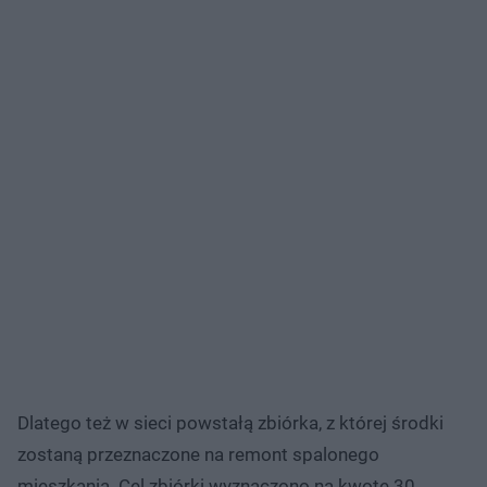
Dlatego też w sieci powstałą zbiórka, z której środki
zostaną przeznaczone na remont spalonego
mieszkania. Cel zbiórki wyznaczono na kwotę 30.