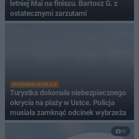
letniej Mai na finiszu. Bartosz G. z
ostatecznymi zarzutami
INTERWENCJA POLICJI
Turystka dokonała niebezpiecznego
okrycia na plaży w Ustce. Policja
musiała zamknąć odcinek wybrzeża
15