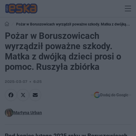
Pożar w Boruszowicach wyrządził poważne szkody. Matka z dwójką
dzieci prosi o pomoc. Ruszyła zbiórka
Pożar w Boruszowicach
wyrządził poważne szkody.
Matka z dwójką dzieci prosi o
pomoc. Ruszyła zbiórka
2025-03-07
6:25
Dodaj do Google
Martyna Urban
Pod koniec lutego 2025 roku w Boruszowicach