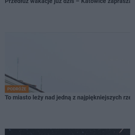
Przedłuż wakacje już dziś – Katowice zapraszaj
PODRÓŻE
To miasto leży nad jedną z najpiękniejszych rze