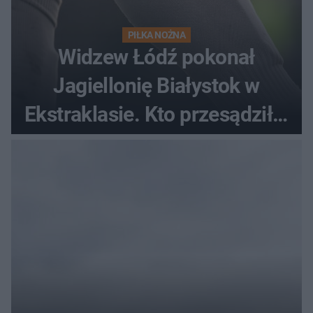
PIŁKA NOŻNA
Widzew Łódź pokonał
Jagiellonię Białystok w
Ekstraklasie. Kto przesądził o
losach meczu?