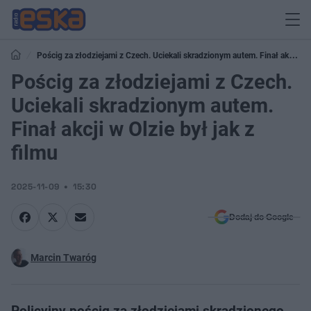
Pościg za złodziejami z Czech. Uciekali skradzionym autem. Finał akcji w
Olzie był jak z filmu
Pościg za złodziejami z Czech.
Uciekali skradzionym autem.
Finał akcji w Olzie był jak z
filmu
2025-11-09
15:30
Dodaj do Google
Marcin Twaróg
Policyjny pościg za złodziejami skradzionego