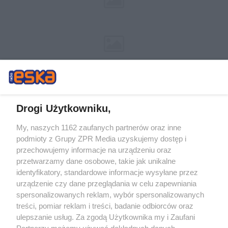
Drogi Użytkowniku,
My, naszych 1162 zaufanych partnerów oraz inne
Żaden utwór zamieszczony w serwisie nie może być powielany i
podmioty z Grupy ZPR Media uzyskujemy dostęp i
rozpowszechniany lub dalej rozpowszechniany w jakikolwiek sposób (w
tym także elektroniczny lub mechaniczny) na jakimkolwiek polu
przechowujemy informacje na urządzeniu oraz
eksploatacji w jakiejkolwiek formie, włącznie z umieszczaniem w Internecie
przetwarzamy dane osobowe, takie jak unikalne
bez pisemnej zgody właściciela praw. Jakiekolwiek użycie lub
wykorzystanie utworów w całości lub w części z naruszeniem prawa, tzn.
identyfikatory, standardowe informacje wysyłane przez
bez właściwej zgody, jest zabronione pod groźbą kary i może być ścigane
urządzenie czy dane przeglądania w celu zapewniania
prawnie.
spersonalizowanych reklam, wybór spersonalizowanych
treści, pomiar reklam i treści, badanie odbiorców oraz
ulepszanie usług. Za zgodą Użytkownika my i Zaufani
Partnerzy możemy używać dokładnych danych