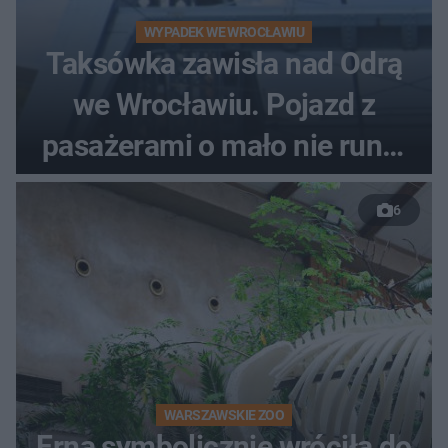
WYPADEK WE WROCŁAWIU
Taksówka zawisła nad Odrą
we Wrocławiu. Pojazd z
pasażerami o mało nie runął
do rzeki
6
WARSZAWSKIE ZOO
Erna symbolicznie wróciła do