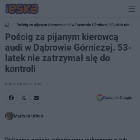
Pościg za pijanym kierowcą audi w Dąbrowie Górniczej. 53-latek nie
zatrzymał się do kontroli
Pościg za pijanym kierowcą
audi w Dąbrowie Górniczej. 53-
latek nie zatrzymał się do
kontroli
2025-10-08
6:15
Dodaj do Google
Martyna Urban
Policyjny pościg zakończony sukcesem – tak