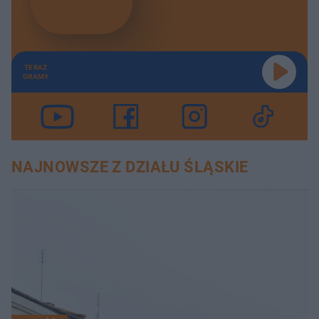
TERAZ
GRAMY
NAJNOWSZE Z DZIAŁU ŚLĄSKIE