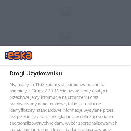
Drogi Użytkowniku,
My, naszych 1162 zaufanych partnerów oraz inne
Żaden utwór zamieszczony w serwisie nie może być powielany i
podmioty z Grupy ZPR Media uzyskujemy dostęp i
rozpowszechniany lub dalej rozpowszechniany w jakikolwiek sposób (w
tym także elektroniczny lub mechaniczny) na jakimkolwiek polu
przechowujemy informacje na urządzeniu oraz
eksploatacji w jakiejkolwiek formie, włącznie z umieszczaniem w Internecie
przetwarzamy dane osobowe, takie jak unikalne
bez pisemnej zgody właściciela praw. Jakiekolwiek użycie lub
identyfikatory, standardowe informacje wysyłane przez
wykorzystanie utworów w całości lub w części z naruszeniem prawa, tzn.
bez właściwej zgody, jest zabronione pod groźbą kary i może być ścigane
urządzenie czy dane przeglądania w celu zapewniania
prawnie.
spersonalizowanych reklam, wybór spersonalizowanych
treści, pomiar reklam i treści, badanie odbiorców oraz