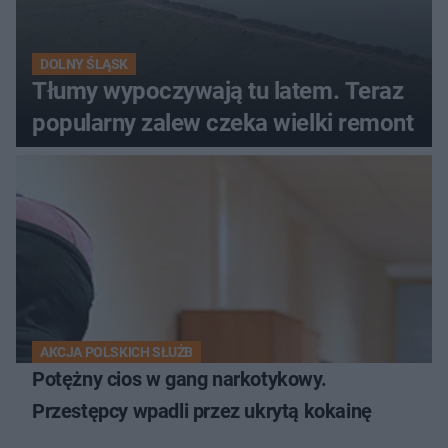
DOLNY ŚLĄSK
Tłumy wypoczywają tu latem. Teraz
popularny zalew czeka wielki remont
AKCJA POLSKICH SŁUŻB
Potężny cios w gang narkotykowy.
Przestępcy wpadli przez ukrytą kokainę