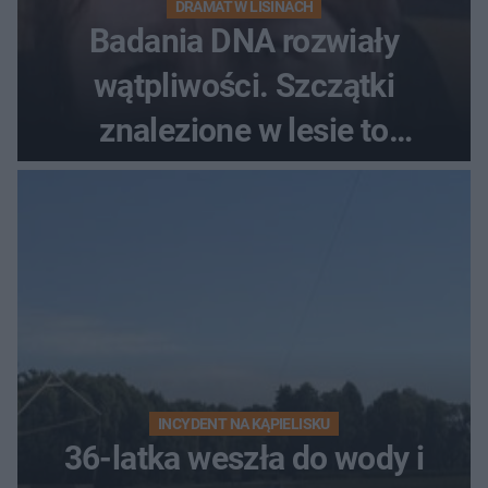
DRAMAT W LISINACH
Badania DNA rozwiały
wątpliwości. Szczątki
znalezione w lesie to
zaginiona Jowita Zielińska
INCYDENT NA KĄPIELISKU
36-latka weszła do wody i