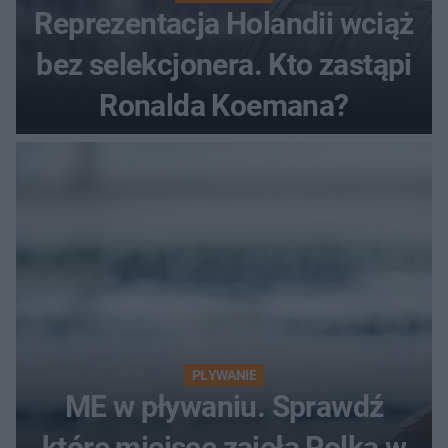
Reprezentacja Holandii wciąż
bez selekcjonera. Kto zastąpi
Ronalda Koemana?
PŁYWANIE
ME w pływaniu. Sprawdź
które miejsce zajęła Polka w