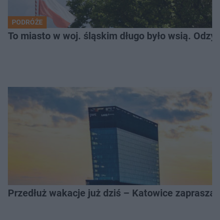
PODRÓŻE
To miasto w woj. śląskim długo było wsią. Odzy
Przedłuż wakacje już dziś – Katowice zapraszaj