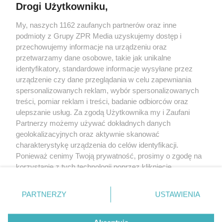
Drogi Użytkowniku,
My, naszych 1162 zaufanych partnerów oraz inne
Żaden utwór zamieszczony w serwisie nie może być powielany i
podmioty z Grupy ZPR Media uzyskujemy dostęp i
rozpowszechniany lub dalej rozpowszechniany w jakikolwiek sposób (w
tym także elektroniczny lub mechaniczny) na jakimkolwiek polu
przechowujemy informacje na urządzeniu oraz
eksploatacji w jakiejkolwiek formie, włącznie z umieszczaniem w Internecie
przetwarzamy dane osobowe, takie jak unikalne
bez pisemnej zgody właściciela praw. Jakiekolwiek użycie lub
identyfikatory, standardowe informacje wysyłane przez
wykorzystanie utworów w całości lub w części z naruszeniem prawa, tzn.
bez właściwej zgody, jest zabronione pod groźbą kary i może być ścigane
urządzenie czy dane przeglądania w celu zapewniania
prawnie.
spersonalizowanych reklam, wybór spersonalizowanych
treści, pomiar reklam i treści, badanie odbiorców oraz
ulepszanie usług. Za zgodą Użytkownika my i Zaufani
Partnerzy możemy używać dokładnych danych
geolokalizacyjnych oraz aktywnie skanować
charakterystykę urządzenia do celów identyfikacji.
Ponieważ cenimy Twoją prywatność, prosimy o zgodę na
O nas
korzystanie z tych technologii poprzez kliknięcie
Informacje prawne
„Akceptuję”. Zgoda jest dobrowolna i zawsze możesz ją
zmienić/wycofać klikając przycisk ustawień prywatności
Nasze serwisy
PARTNERZY
USTAWIENIA
znajdujący się w lewym dolnym rogu strony
. Niektóre
rodzaje przetwarzania danych nie wymagają zgody
© 2026 Grupa ZPR Media