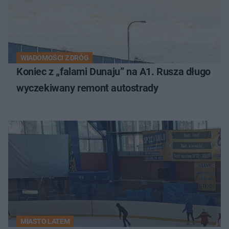
WIADOMOŚCI Z DRÓG
Koniec z „falami Dunaju” na A1. Rusza długo
wyczekiwany remont autostrady
MIASTO LATEM