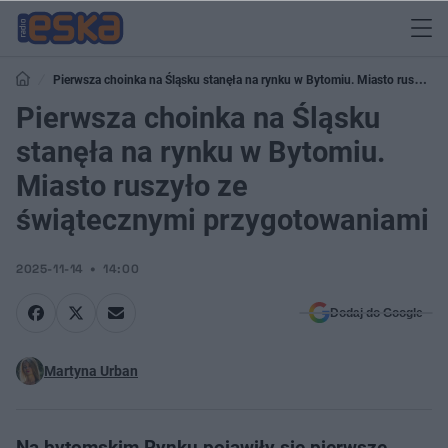
Pierwsza choinka na Śląsku stanęła na rynku w Bytomiu. Miasto ruszyło
ze świątecznymi przygotowaniami
Pierwsza choinka na Śląsku
stanęła na rynku w Bytomiu.
Miasto ruszyło ze
świątecznymi przygotowaniami
2025-11-14
14:00
Dodaj do Google
Martyna Urban
Na bytomskim Rynku pojawiły się pierwsze