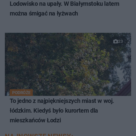
Lodowisko na upały. W Białymstoku latem
można śmigać na łyżwach
23
PODRÓŻE
To jedno z najpiękniejszych miast w woj.
łódzkim. Kiedyś było kurortem dla
mieszkańców Łodzi