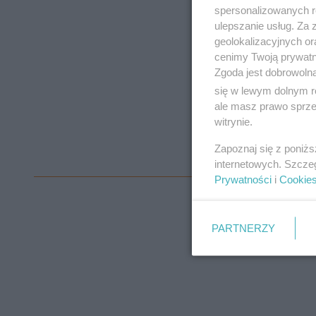
spersonalizowanych re
ulepszanie usług. Za
geolokalizacyjnych or
cenimy Twoją prywatno
Zgoda jest dobrowoln
się w lewym dolnym r
ale masz prawo sprzec
witrynie.
Zapoznaj się z poniż
internetowych. Szcze
Prywatności
i
Cookie
PARTNERZY