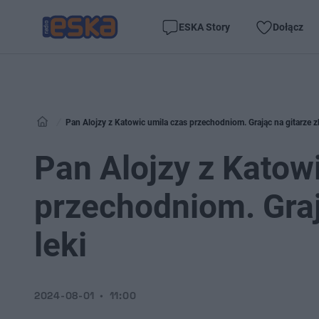
ESKA Story
Dołącz
Pan Alojzy z Katowic umila czas przechodniom. Grając na gitarze zb
Pan Alojzy z Katow
przechodniom. Graj
leki
2024-08-01
11:00