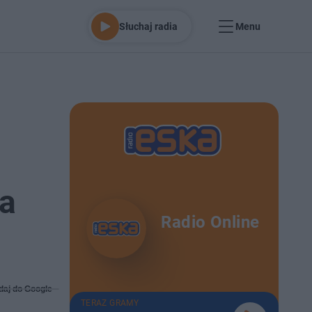
Słuchaj radia
Menu
na
Radio Online
daj do Google
TERAZ GRAMY