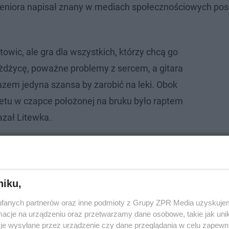
eniora napisał znany w mediach społecznościowych pos
atowic, ale gra dla wszystkich, którzy chcą go
dżycę, poważne problemy z sercem, a gitara
razem jedyna szansa by zarobić na leki. Obok
tu w czapce położonej na bruku było raptem
azał Litewka.
niku,
fanych partnerów oraz inne podmioty z Grupy ZPR Media uzyskujem
cje na urządzeniu oraz przetwarzamy dane osobowe, takie jak unika
je wysyłane przez urządzenie czy dane przeglądania w celu zapewn