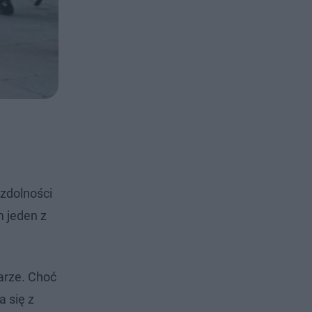
 zdolności
m jeden z
arze. Choć
 się z