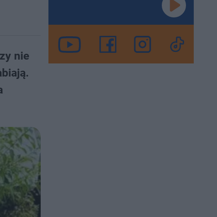
zy nie
biają.
a