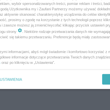
klam, wybór spersonalizowanych treści, pomiar reklam i treści, bad
 zgodą Użytkownika my i Zaufani Partnerzy możemy używać dokład
az aktywnie skanować charakterystykę urządzenia do celów identyfi
ść, prosimy o zgodę na korzystanie z tych technologii poprzez klikn
a i zawsze możesz ją zmienić/wycofać klikając przycisk ustawień pr
ogu strony
. Niektóre rodzaje przetwarzania danych nie wymagaj
iwić się takiemu przetwarzaniu. Preferencje będą miały zastosowanie
szymi informacjami, abyś mógł świadomie i komfortowo korzystać z
gółowe informacje dotyczące przetwarzania Twoich danych znajdzi
s
oraz po kliknięciu w „Ustawienia”.
ROZWIŃ
USTAWIENIA