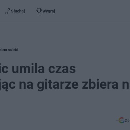
Słuchaj
Wygraj
iera na leki
ic umila czas
ąc na gitarze zbiera 
Do