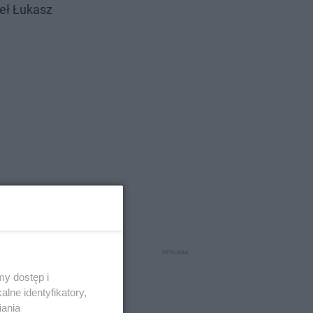
eł Łukasz
y dostęp i
lne identyfikatory,
iania