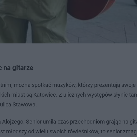
c na gitarze
etnim, można spotkać muzyków, którzy prezentują swoje
ich miast są Katowice. Z ulicznych występów słynie ta
 ulica Stawowa.
Alojzego. Senior umila czas przechodniom grając na git
st młodszy od wielu swoich rówieśników, to senior zmaga