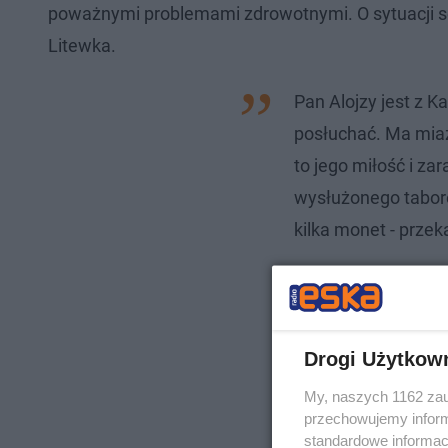
poważnymi problemami zdrowotnymi. O sytuacji s
Litewka.
Pan Alojzy jest z K
posłuchać. Ma miaż
to jego miłość i za
wysłużonego tabore
kilka monet - przek
Drogi Użytkow
My, naszych 1162 zau
przechowujemy informa
standardowe informac