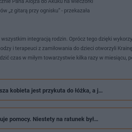
nie Pana Alojza do Akuku na wieczorki
ów „z gitarą przy ognisku” - przekazała
 wszystkim integracją rodzin. Oprócz tego dzięki wykorz
zy i terapeuci z zamiłowania do dzieci otworzyli Krain
zić czas w miłym towarzystwie kilka razy w miesiącu, 
za kobieta jest przykuta do łóżka, a j…
ebuje pomocy. Niestety na ratunek był…