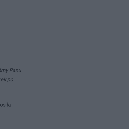
liśmy Panu
rek po
osiła