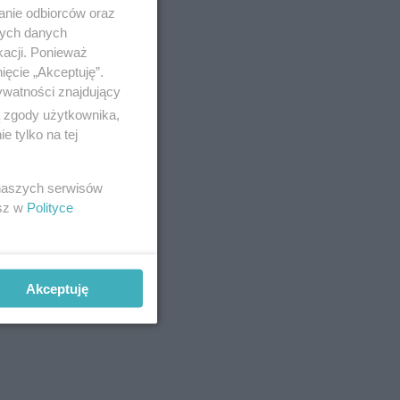
anie odbiorców oraz
nych danych
kacji. Ponieważ
ięcie „Akceptuję”.
ywatności znajdujący
ą zgody użytkownika,
 tylko na tej
 naszych serwisów
esz w
Polityce
Akceptuję