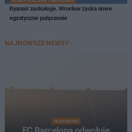
NOWE POŁĄCZENIE Z WROCŁAWIA
Ryanair zaskakuje. Wrocław zyska nowe
egzotyczne połączenie
NAJNOWSZE NEWSY:
PIŁKA NOŻNA
FC Barcelona odwołuje