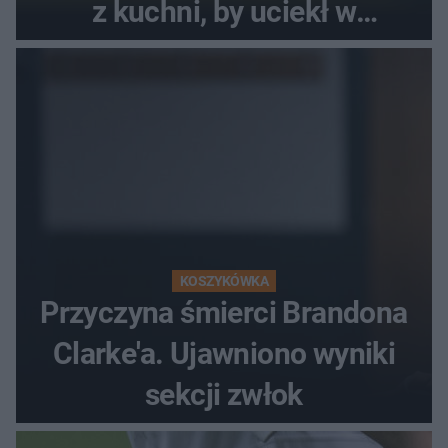
z kuchni, by uciekł w
popłochu
KOSZYKÓWKA
Przyczyna śmierci Brandona
Clarke'a. Ujawniono wyniki
sekcji zwłok