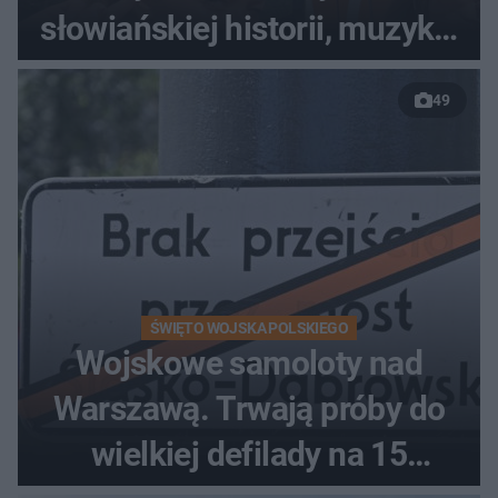
słowiańskiej historii, muzyki i
relaksu nad Jeziorem
49
Łańskim
ŚWIĘTO WOJSKA POLSKIEGO
Wojskowe samoloty nad
Warszawą. Trwają próby do
wielkiej defilady na 15