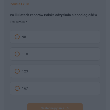
Pytanie 1 z 10
Po ilu latach zaborów Polska odzyskała niepodległość w
1918 roku?
98
118
123
167
Następne pytanie