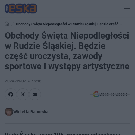
Obchody Święta Niepodległości w Rudzie Śląskiej. Będzie część
uroczysta, zawody sportowe i występy artystyczne
Obchody Święta Niepodległości
w Rudzie Śląskiej. Będzie
część uroczysta, zawody
sportowe i występy artystyczne
2024-11-07
13:16
Dodaj do Google
Wioletta Baborska
Ruda Śląska uczci 106. rocznicę odzyskania