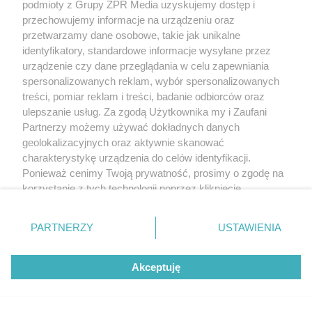
podmioty z Grupy ZPR Media uzyskujemy dostęp i
karierę?
przechowujemy informacje na urządzeniu oraz
przetwarzamy dane osobowe, takie jak unikalne
ZOBACZ WIĘCEJ
identyfikatory, standardowe informacje wysyłane przez
urządzenie czy dane przeglądania w celu zapewniania
spersonalizowanych reklam, wybór spersonalizowanych
treści, pomiar reklam i treści, badanie odbiorców oraz
ulepszanie usług. Za zgodą Użytkownika my i Zaufani
Partnerzy możemy używać dokładnych danych
geolokalizacyjnych oraz aktywnie skanować
charakterystykę urządzenia do celów identyfikacji.
Ponieważ cenimy Twoją prywatność, prosimy o zgodę na
korzystanie z tych technologii poprzez kliknięcie
„Akceptuję”. Zgoda jest dobrowolna i zawsze możesz ją
zmienić/wycofać klikając przycisk ustawień prywatności
PARTNERZY
USTAWIENIA
znajdujący się w lewym dolnym rogu strony
. Niektóre
rodzaje przetwarzania danych nie wymagają zgody
Akceptuję
użytkownika, ale masz prawo sprzeciwić się takiemu
przetwarzaniu. Preferencje będą miały zastosowanie tylko
na tej witrynie.