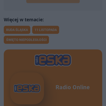
RUDA ŚLĄSKA
11 LISTOPADA
ŚWIĘTO NIEPODLEGŁOŚCI
Radio Online