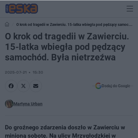
O krok od tragedii w Zawierciu. 15-latka wbiegła pod pędzący samochód.
Była nietrzeźwa
O krok od tragedii w Zawierciu.
15-latka wbiegła pod pędzący
samochód. Była nietrzeźwa
2025-07-21
15:30
Dodaj do Google
Martyna Urban
Do groźnego zdarzenia doszło w Zawierciu w
minioną sobotę. Na ulicy Mrzygłodzkiej w