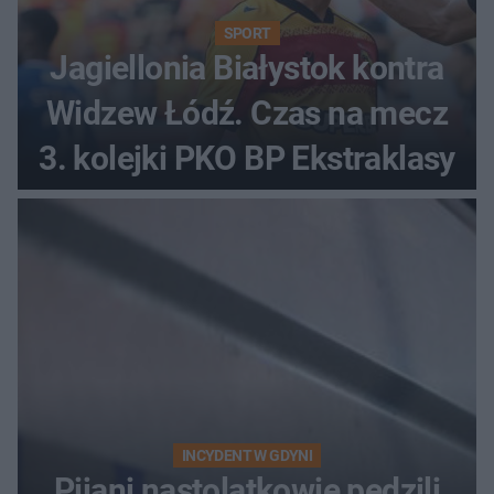
SPORT
Jagiellonia Białystok kontra
Widzew Łódź. Czas na mecz
3. kolejki PKO BP Ekstraklasy
INCYDENT W GDYNI
Pijani nastolatkowie pędzili