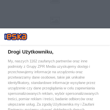
Drogi Użytkowniku,
My, naszych 1162 zaufanych partnerów oraz inne
Żaden utwór zamieszczony w serwisie nie może być powielany i
podmioty z Grupy ZPR Media uzyskujemy dostęp i
rozpowszechniany lub dalej rozpowszechniany w jakikolwiek sposób (w
tym także elektroniczny lub mechaniczny) na jakimkolwiek polu
przechowujemy informacje na urządzeniu oraz
eksploatacji w jakiejkolwiek formie, włącznie z umieszczaniem w Internecie
przetwarzamy dane osobowe, takie jak unikalne
bez pisemnej zgody właściciela praw. Jakiekolwiek użycie lub
wykorzystanie utworów w całości lub w części z naruszeniem prawa, tzn.
identyfikatory, standardowe informacje wysyłane przez
bez właściwej zgody, jest zabronione pod groźbą kary i może być ścigane
urządzenie czy dane przeglądania w celu zapewniania
prawnie.
spersonalizowanych reklam, wybór spersonalizowanych
treści, pomiar reklam i treści, badanie odbiorców oraz
ulepszanie usług. Za zgodą Użytkownika my i Zaufani
Partnerzy możemy używać dokładnych danych