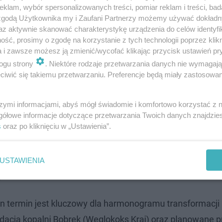
klam, wybór spersonalizowanych treści, pomiar reklam i treści, bad
 zgodą Użytkownika my i Zaufani Partnerzy możemy używać dokład
az aktywnie skanować charakterystykę urządzenia do celów identyfi
ść, prosimy o zgodę na korzystanie z tych technologii poprzez klikn
a i zawsze możesz ją zmienić/wycofać klikając przycisk ustawień pr
ogu strony
. Niektóre rodzaje przetwarzania danych nie wymagaj
iwić się takiemu przetwarzaniu. Preferencje będą miały zastosowanie
akładów górniczych, ale wszystkich zatrudnionych w
cza, Południowy Koncern Węglowy i Węglokoks Kraj.
Z 
szymi informacjami, abyś mógł świadomie i komfortowo korzystać z
gółowe informacje dotyczące przetwarzania Twoich danych znajdzi
bskiej Spółki Węglowej
, a w przyszłości również Bogdank
s
oraz po kliknięciu w „Ustawienia”.
która rozszerza ochronę m.in. na pracowników administrac
USTAWIENIA
j czasu
n termin jest kluczowy dla harmonogramu transformacji
widacja kopalni Bobrek (Węglokoks Kraj) oraz planowane p