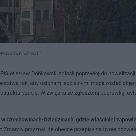
otyczy prywatnych kopalń
PiS Wiesław Dobkowski zgłosił poprawkę do nowelizacji
ębiorstwa tak, aby osłonami socjalnymi mogli zostać objęc
restrukturyzację. W związku ze zgłoszoną poprawką, us
 w Czechowicach-Dziedzicach, gdzie właściciel zapowie
n Zmarzły przyznał, że obecne przepisy na to nie pozwal