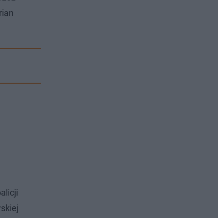
rian
licji
skiej