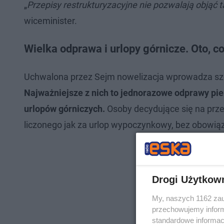
„
Przepisy restrukturyzacyjne nie pozwalają obją
wiceminister.
Wielka odprawa i urlopy górnicze. Oto, c
Uchwalona przez Sejm nowelizacja wprowadza sz
Najważniejsze z nich to jednorazowe odprawy pien
urlopów górniczych.
Osoby decydujące się na prze
liczonego jak za urlop wypoczynkowy, bez obowią
Drogi Użytkow
My, naszych 1162 zau
przechowujemy informa
standardowe informac