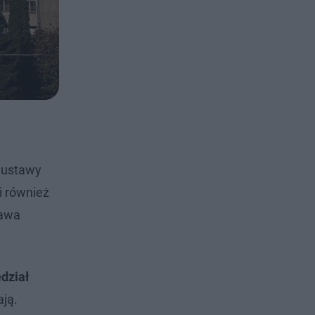
 ustawy
i również
tawa
dział
ają.