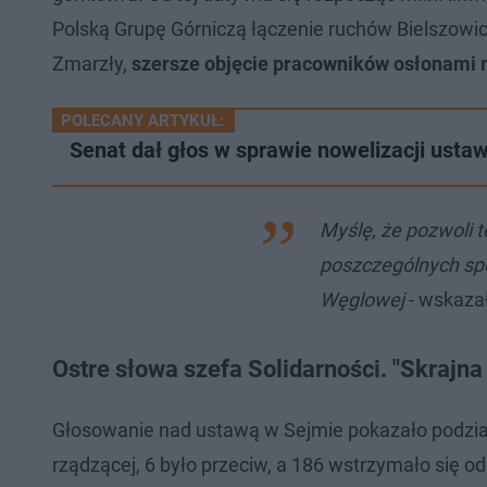
Polską Grupę Górniczą łączenie ruchów Bielszowic
Zmarzły,
szersze objęcie pracowników osłonami m
POLECANY ARTYKUŁ:
Senat dał głos w sprawie nowelizacji ustawy
Myślę, że pozwoli 
poszczególnych spó
Węglowej
- wskaza
Ostre słowa szefa Solidarności. "Skrajn
Głosowanie nad ustawą w Sejmie pokazało podziały
rządzącej, 6 było przeciw, a 186 wstrzymało się o