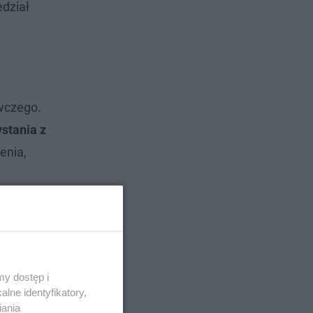
edział
wczego.
stania z
enia,
y dostęp i
lne identyfikatory,
iania