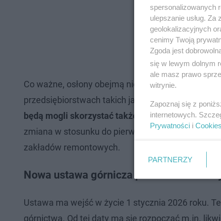
spersonalizowanych re
ulepszanie usług. Za
geolokalizacyjnych or
cenimy Twoją prywatno
Zgoda jest dobrowoln
się w lewym dolnym r
ale masz prawo sprzec
Co ważne, osłony obejmą nie tylko pracowników z
witrynie.
przedsiębiorstwach takich jak
Polska Grupa Górni
Zapoznaj się z poniż
internetowych. Szcze
będą mogli skorzystać także pracownicy Jastrzę
Prywatności
i
Cookie
zmiana w stosunku do pierwotnej wersji projektu, 
zakładów remontowych.
PARTNERZY
Nowa ustawa górnicza pilna. Coraz mnie
Ustawa ma wejść w życie 1 stycznia 2026 roku. Te
górnictwa. Od tej daty ma się rozpocząć m.in. lik