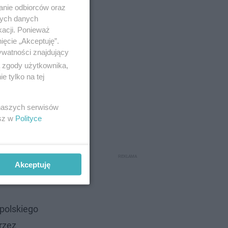
anie odbiorców oraz
nych danych
kacji. Ponieważ
ięcie „Akceptuję”.
ywatności znajdujący
ą zgody użytkownika,
 tylko na tej
odpraw
 naszych serwisów
esz w
Polityce
i. To duża
ji i
Akceptuję
 polskiego
rzez