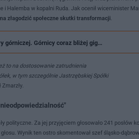
e i Halemba w kopalni Ruda. Jak ocenił wiceminister Ma
a złagodzić społeczne skutki transformacji
.
 górniczej. Górnicy coraz bliżej gig…
też to na dostosowanie zatrudnienia
łek, w tym szczególnie Jastrzębskiej Spółki
ł Zmarzły.
a nieodpowiedzialność"
 polityczne. Za jej przyjęciem głosowało 241 posłów koa
d głosu. Wynik ten ostro skomentował szef śląsko-dąbrow