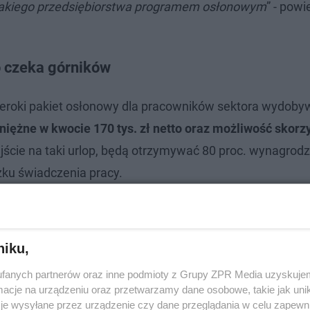
ć takiego przedsiębiorstwa programem osłonowym
” - powi
o czeka górników
eroki pakiet osłonowy dla pracowników sektora wydoby
iężne w kwocie 170 tys. zł netto oraz możliwość skorzy
jście na taki urlop, będą otrzymywać 80 proc. wynagrodz
zku świadczenia pracy.
niku,
fanych partnerów oraz inne podmioty z Grupy ZPR Media uzyskujem
cje na urządzeniu oraz przetwarzamy dane osobowe, takie jak unika
je wysyłane przez urządzenie czy dane przeglądania w celu zapewn