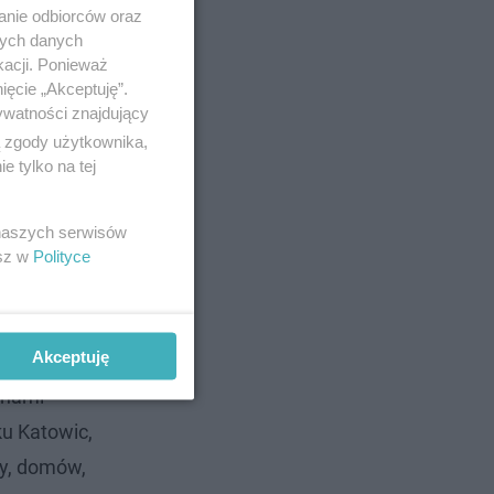
anie odbiorców oraz
nych danych
kacji. Ponieważ
ięcie „Akceptuję”.
ywatności znajdujący
ą zgody użytkownika,
 tylko na tej
 naszych serwisów
esz w
Polityce
Akceptuję
onami
ku Katowic,
cy, domów,