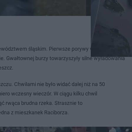
jewództwem śląskim. Pierwsze porywy wiatru nadeszły z
sie. Gwałtownej burzy towarzyszyły silne wyładowania
eszcz.
szczu. Chwilami nie było widać dalej niż na 50
iero wczesny wieczór. W ciągu kilku chwil
ąć rwąca brudna rzeka. Strasznie to
edna z mieszkanek Raciborza.