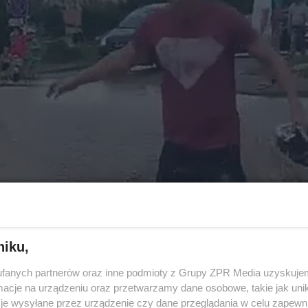
niku,
fanych partnerów oraz inne podmioty z Grupy ZPR Media uzyskujem
cje na urządzeniu oraz przetwarzamy dane osobowe, takie jak unika
je wysyłane przez urządzenie czy dane przeglądania w celu zapewn