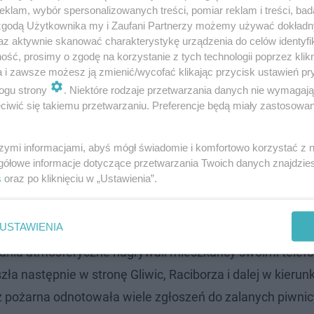
klam, wybór spersonalizowanych treści, pomiar reklam i treści, bad
 zgodą Użytkownika my i Zaufani Partnerzy możemy używać dokład
az aktywnie skanować charakterystykę urządzenia do celów identyfi
ść, prosimy o zgodę na korzystanie z tych technologii poprzez klikn
a i zawsze możesz ją zmienić/wycofać klikając przycisk ustawień pr
ogu strony
. Niektóre rodzaje przetwarzania danych nie wymagaj
iwić się takiemu przetwarzaniu. Preferencje będą miały zastosowanie
szymi informacjami, abyś mógł świadomie i komfortowo korzystać z
gółowe informacje dotyczące przetwarzania Twoich danych znajdzi
s
oraz po kliknięciu w „Ustawienia”.
USTAWIENIA
wania atmosferyczne nagrywali mieszkańcy swoimi telef
a następnie w stronę Gliwic, Raciborza i dalej w kierun
ż pożarna odnotowała wiele zgłoszeń do zalanych piwni