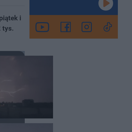
iątek i
 tys.