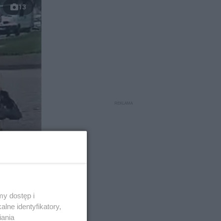
13
y dostęp i
lne identyfikatory,
iania