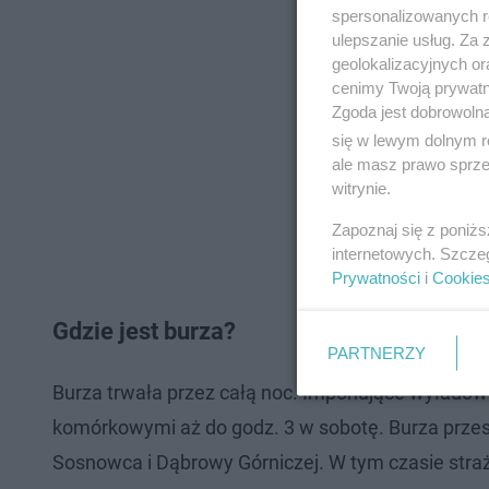
spersonalizowanych re
ulepszanie usług. Za
geolokalizacyjnych or
cenimy Twoją prywatno
Zgoda jest dobrowoln
się w lewym dolnym r
ale masz prawo sprzec
witrynie.
Zapoznaj się z poniż
internetowych. Szcze
Prywatności
i
Cookie
Gdzie jest burza?
PARTNERZY
Burza trwała przez całą noc. Imponujące wyłado
komórkowymi aż do godz. 3 w sobotę. Burza przeszł
Sosnowca i Dąbrowy Górniczej. W tym czasie stra