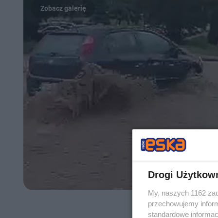
Drogi Użytkow
My, naszych 1162 zau
przechowujemy informa
standardowe informac