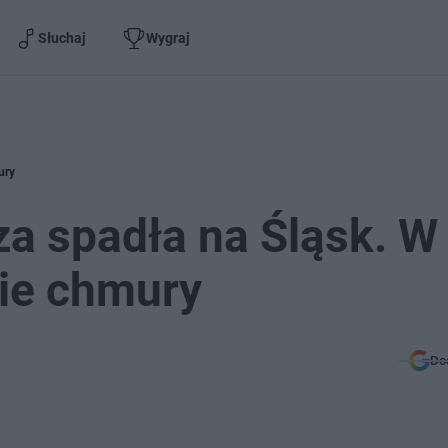
Słuchaj
Wygraj
ury
za spadła na Śląsk. W
ie chmury
Do