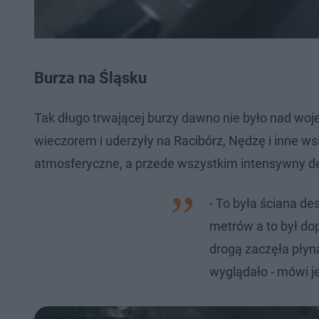
Burza na Śląsku
Tak długo trwającej burzy dawno nie było nad wo
wieczorem i uderzyły na Racibórz, Nędzę i inne w
atmosferyczne, a przede wszystkim intensywny d
- To była ściana de
metrów a to był dop
drogą zaczęła płyn
wyglądało - mówi j