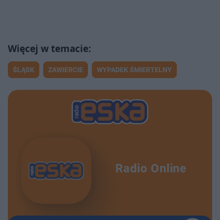
ŚLĄSK
ZAWIERCIE
WYPADEK ŚMIERTELNY
Radio Online