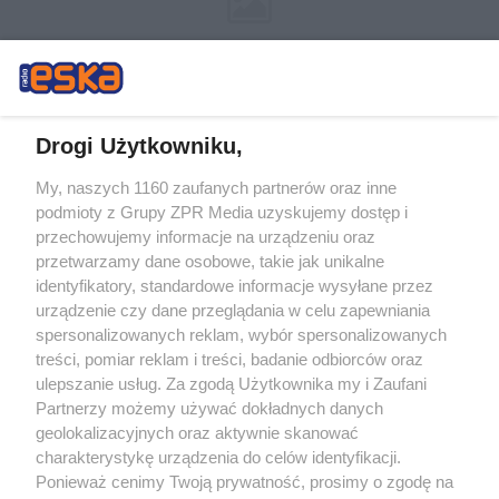
Drogi Użytkowniku,
My, naszych 1160 zaufanych partnerów oraz inne
Żaden utwór zamieszczony w serwisie nie może być powielany i
podmioty z Grupy ZPR Media uzyskujemy dostęp i
rozpowszechniany lub dalej rozpowszechniany w jakikolwiek sposób (w
tym także elektroniczny lub mechaniczny) na jakimkolwiek polu
przechowujemy informacje na urządzeniu oraz
eksploatacji w jakiejkolwiek formie, włącznie z umieszczaniem w Internecie
przetwarzamy dane osobowe, takie jak unikalne
bez pisemnej zgody właściciela praw. Jakiekolwiek użycie lub
wykorzystanie utworów w całości lub w części z naruszeniem prawa, tzn.
identyfikatory, standardowe informacje wysyłane przez
bez właściwej zgody, jest zabronione pod groźbą kary i może być ścigane
urządzenie czy dane przeglądania w celu zapewniania
prawnie.
spersonalizowanych reklam, wybór spersonalizowanych
treści, pomiar reklam i treści, badanie odbiorców oraz
ulepszanie usług. Za zgodą Użytkownika my i Zaufani
Partnerzy możemy używać dokładnych danych
geolokalizacyjnych oraz aktywnie skanować
charakterystykę urządzenia do celów identyfikacji.
O nas
Ponieważ cenimy Twoją prywatność, prosimy o zgodę na