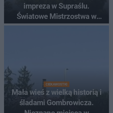
impreza w Supraślu.
Światowe Mistrzostwa w
Pieczeniu Babki i Kiszki
Ziemniaczanej
CIEKAWOSTKI
Mała wieś z wielką historią i
śladami Gombrowicza.
Nieznane miejsca w