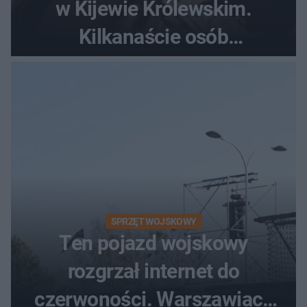
w Kijewie Królewskim.
Kilkanaście osób
poszkodowanych, lądował
śmigłowiec LPR
SPRZĘT WOJSKOWY
Ten pojazd wojskowy
rozgrzał internet do
czerwoności. Warszawiacy