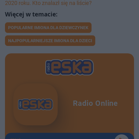
2020 roku. Kto znalazł się na liście?
POPULARNE IMIONA DLA DZIEWCZYNEK
NAJPOPULARNIEJSZE IMIONA DLA DZIECI
Radio Online