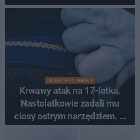
pytali, czy to Mad Max!
DRAMAT W GOLENIOWIE
Krwawy atak na 17-latka.
Nastolatkowie zadali mu
ciosy ostrym narzędziem. O
ich losach zdecyduje sąd