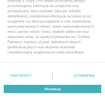
podmioty z Grupy ZPR Media uzyskujemy dostęp i
przechowujemy informacje na urządzeniu oraz
ZOBACZ WIĘCEJ
przetwarzamy dane osobowe, takie jak unikalne
identyfikatory, standardowe informacje wysyłane przez
urządzenie czy dane przeglądania w celu zapewniania
spersonalizowanych reklam, wybór spersonalizowanych
treści, pomiar reklam i treści, badanie odbiorców oraz
ulepszanie usług. Za zgodą Użytkownika my i Zaufani
Partnerzy możemy używać dokładnych danych
geolokalizacyjnych oraz aktywnie skanować
charakterystykę urządzenia do celów identyfikacji.
Ponieważ cenimy Twoją prywatność, prosimy o zgodę na
korzystanie z tych technologii poprzez kliknięcie
„Akceptuję”. Zgoda jest dobrowolna i zawsze możesz ją
zmienić/wycofać klikając przycisk ustawień prywatności
PARTNERZY
USTAWIENIA
znajdujący się w lewym dolnym rogu strony
. Niektóre
rodzaje przetwarzania danych nie wymagają zgody
Akceptuję
użytkownika, ale masz prawo sprzeciwić się takiemu
przetwarzaniu. Preferencje będą miały zastosowanie tylko
na tej witrynie.