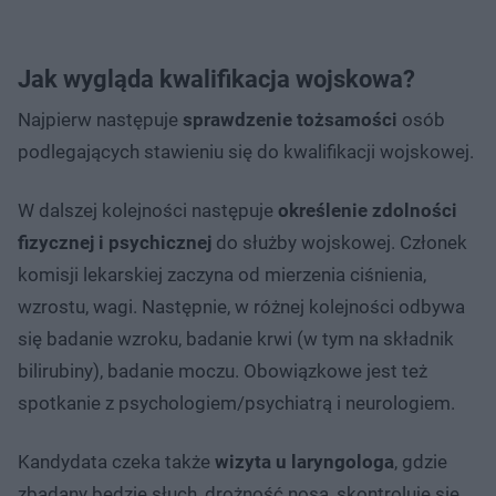
Jak wygląda kwalifikacja wojskowa?
Najpierw następuje
sprawdzenie tożsamości
osób
podlegających stawieniu się do kwalifikacji wojskowej.
W dalszej kolejności następuje
określenie zdolności
fizycznej i psychicznej
do służby wojskowej. Członek
komisji lekarskiej zaczyna od mierzenia ciśnienia,
wzrostu, wagi. Następnie, w różnej kolejności odbywa
się badanie wzroku, badanie krwi (w tym na składnik
bilirubiny), badanie moczu. Obowiązkowe jest też
spotkanie z psychologiem/psychiatrą i neurologiem.
Kandydata czeka także
wizyta u laryngologa
, gdzie
zbadany będzie słuch, drożność nosa, skontroluje się