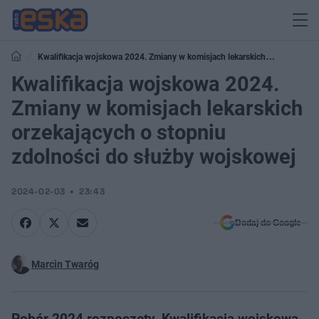
Kwalifikacja wojskowa 2024. Zmiany w komisjach lekarskich
orzekających o stopniu zdolności do służby wojskowej
Kwalifikacja wojskowa 2024.
Zmiany w komisjach lekarskich
orzekających o stopniu
zdolności do służby wojskowej
2024-02-03
23:43
Dodaj do Google
Marcin Twaróg
Pobór 2024 rozpoczęty. Kwalifikacja wojskowa