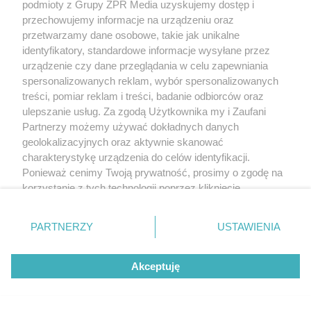
podmioty z Grupy ZPR Media uzyskujemy dostęp i
przechowujemy informacje na urządzeniu oraz
przetwarzamy dane osobowe, takie jak unikalne
identyfikatory, standardowe informacje wysyłane przez
urządzenie czy dane przeglądania w celu zapewniania
spersonalizowanych reklam, wybór spersonalizowanych
treści, pomiar reklam i treści, badanie odbiorców oraz
ulepszanie usług. Za zgodą Użytkownika my i Zaufani
Partnerzy możemy używać dokładnych danych
geolokalizacyjnych oraz aktywnie skanować
charakterystykę urządzenia do celów identyfikacji.
Ponieważ cenimy Twoją prywatność, prosimy o zgodę na
korzystanie z tych technologii poprzez kliknięcie
PIELĘGNACJA BORÓWKI
„Akceptuję”. Zgoda jest dobrowolna i zawsze możesz ją
Zrób to po zebraniu borówek,
zmienić/wycofać klikając przycisk ustawień prywatności
PARTNERZY
USTAWIENIA
a za rok zbiory będą obfite
znajdujący się w lewym dolnym rogu strony
. Niektóre
rodzaje przetwarzania danych nie wymagają zgody
Akceptuję
użytkownika, ale masz prawo sprzeciwić się takiemu
przetwarzaniu. Preferencje będą miały zastosowanie tylko
na tej witrynie.