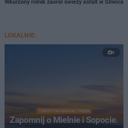
Wkurzony rolnik zaorał świeży asfalt w Gliwicac
LOKALNIE:
6
TURYSTYKA NAD BAŁTYKIEM
Zapomnij o Mielnie i Sopocie.