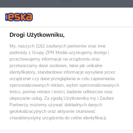
Drogi Użytkowniku,
My, naszych 1162 zaufanych partnerów oraz inne
Żaden utwór zamieszczony w serwisie nie może być powielany i
podmioty z Grupy ZPR Media uzyskujemy dostęp i
rozpowszechniany lub dalej rozpowszechniany w jakikolwiek sposób (w
przechowujemy informacje na urządzeniu oraz
tym także elektroniczny lub mechaniczny) na jakimkolwiek polu
eksploatacji w jakiejkolwiek formie, włącznie z umieszczaniem w
przetwarzamy dane osobowe, takie jak unikalne
Internecie bez pisemnej zgody właściciela praw. Jakiekolwiek użycie lub
identyfikatory, standardowe informacje wysyłane przez
wykorzystanie utworów w całości lub w części z naruszeniem prawa,
tzn. bez właściwej zgody, jest zabronione pod groźbą kary i może być
urządzenie czy dane przeglądania w celu zapewniania
ścigane prawnie.
spersonalizowanych reklam, wybór spersonalizowanych
treści, pomiar reklam i treści, badanie odbiorców oraz
ulepszanie usług. Za zgodą Użytkownika my i Zaufani
Partnerzy możemy używać dokładnych danych
geolokalizacyjnych oraz aktywnie skanować
charakterystykę urządzenia do celów identyfikacji.
Ponieważ cenimy Twoją prywatność, prosimy o zgodę na
O nas
korzystanie z tych technologii poprzez kliknięcie