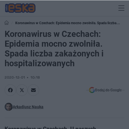
Koronawirus w Czechach: Epidemia mocno zwolniła. Spada liczba
zakażonych i hospitalizowanych
Koronawirus w Czechach:
Epidemia mocno zwolniła.
Spada liczba zakażonych i
hospitalizowanych
2020-12-01
10:18
Dodaj do Google
Arkadiusz Nauka
Koronawirus w Czechach. U naszych