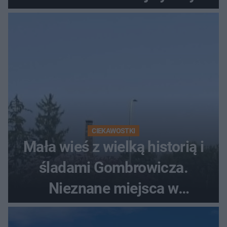
szczyt Gór Świętokrzyskich
CIEKAWOSTKI
Mała wieś z wielką historią i
śladami Gombrowicza.
Nieznane miejsca w
Świętokrzyskiem