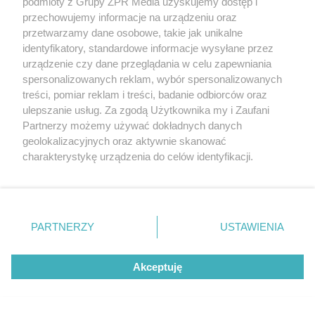
podmioty z Grupy ZPR Media uzyskujemy dostęp i
przechowujemy informacje na urządzeniu oraz
przetwarzamy dane osobowe, takie jak unikalne
identyfikatory, standardowe informacje wysyłane przez
urządzenie czy dane przeglądania w celu zapewniania
spersonalizowanych reklam, wybór spersonalizowanych
treści, pomiar reklam i treści, badanie odbiorców oraz
ulepszanie usług. Za zgodą Użytkownika my i Zaufani
Partnerzy możemy używać dokładnych danych
geolokalizacyjnych oraz aktywnie skanować
charakterystykę urządzenia do celów identyfikacji.
Ponieważ cenimy Twoją prywatność, prosimy o zgodę na
korzystanie z tych technologii poprzez kliknięcie
„Akceptuję”. Zgoda jest dobrowolna i zawsze możesz ją
zmienić/wycofać klikając przycisk ustawień prywatności
PARTNERZY
USTAWIENIA
znajdujący się w lewym dolnym rogu strony
. Niektóre
rodzaje przetwarzania danych nie wymagają zgody
Akceptuję
użytkownika, ale masz prawo sprzeciwić się takiemu
przetwarzaniu. Preferencje będą miały zastosowanie tylko
na tej witrynie.