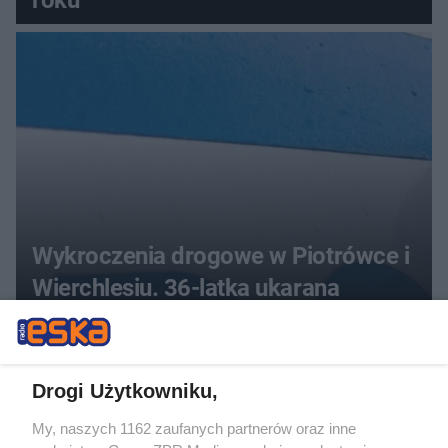
roku
Wykroczenia drogowe w Piotrówce i
Wierchlesiu. 36-latka ukarana
wysoką grzywną i 45 punktami
karnymi
ZOBACZ WIĘCEJ
Drogi Użytkowniku,
My, naszych 1162 zaufanych partnerów oraz inne