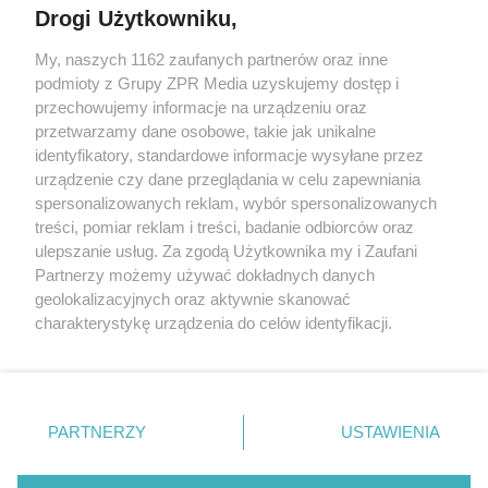
Drogi Użytkowniku,
My, naszych 1162 zaufanych partnerów oraz inne
Żaden utwór zamieszczony w serwisie nie może być powielany i
podmioty z Grupy ZPR Media uzyskujemy dostęp i
rozpowszechniany lub dalej rozpowszechniany w jakikolwiek sposób (w
tym także elektroniczny lub mechaniczny) na jakimkolwiek polu
przechowujemy informacje na urządzeniu oraz
eksploatacji w jakiejkolwiek formie, włącznie z umieszczaniem w
przetwarzamy dane osobowe, takie jak unikalne
Internecie bez pisemnej zgody właściciela praw. Jakiekolwiek użycie lub
identyfikatory, standardowe informacje wysyłane przez
wykorzystanie utworów w całości lub w części z naruszeniem prawa,
tzn. bez właściwej zgody, jest zabronione pod groźbą kary i może być
urządzenie czy dane przeglądania w celu zapewniania
ścigane prawnie.
spersonalizowanych reklam, wybór spersonalizowanych
treści, pomiar reklam i treści, badanie odbiorców oraz
ulepszanie usług. Za zgodą Użytkownika my i Zaufani
Partnerzy możemy używać dokładnych danych
geolokalizacyjnych oraz aktywnie skanować
charakterystykę urządzenia do celów identyfikacji.
Ponieważ cenimy Twoją prywatność, prosimy o zgodę na
O nas
korzystanie z tych technologii poprzez kliknięcie
Informacje prawne
„Akceptuję”. Zgoda jest dobrowolna i zawsze możesz ją
zmienić/wycofać klikając przycisk ustawień prywatności
PARTNERZY
USTAWIENIA
Nasze serwisy
znajdujący się w lewym dolnym rogu strony
. Niektóre
rodzaje przetwarzania danych nie wymagają zgody
© 2026 Grupa ZPR Media