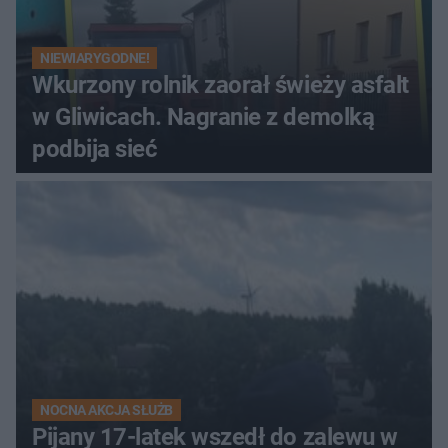
NIEWIARYGODNE!
Wkurzony rolnik zaorał świeży asfalt
w Gliwicach. Nagranie z demolką
podbija sieć
NOCNA AKCJA SŁUŻB
Pijany 17-latek wszedł do zalewu w