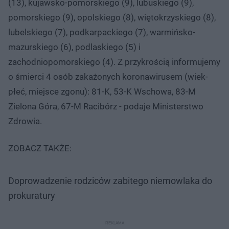
(13), kujawsko-pomorskiego (9), lubuskiego (9),
pomorskiego (9), opolskiego (8), więtokrzyskiego (8),
lubelskiego (7), podkarpackiego (7), warmińsko-
mazurskiego (6), podlaskiego (5) i
zachodniopomorskiego (4). Z przykrością informujemy
o śmierci 4 osób zakażonych koronawirusem (wiek-
płeć, miejsce zgonu): 81-K, 53-K Wschowa, 83-M
Zielona Góra, 67-M Racibórz - podaje Ministerstwo
Zdrowia.
ZOBACZ TAKŻE:
Doprowadzenie rodziców zabitego niemowlaka do
prokuratury