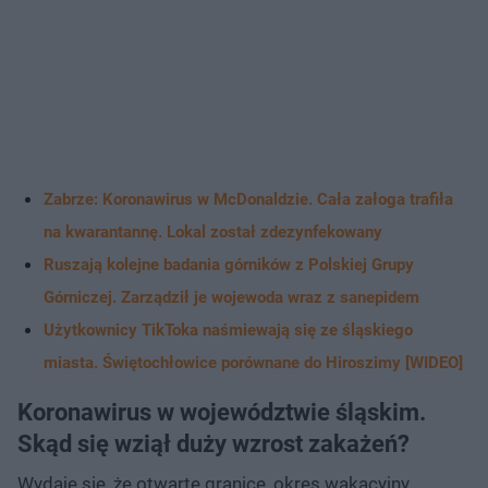
Zabrze: Koronawirus w McDonaldzie. Cała załoga trafiła
na kwarantannę. Lokal został zdezynfekowany
Ruszają kolejne badania górników z Polskiej Grupy
Górniczej. Zarządził je wojewoda wraz z sanepidem
Użytkownicy TikToka naśmiewają się ze śląskiego
miasta. Świętochłowice porównane do Hiroszimy [WIDEO]
Koronawirus w województwie śląskim.
Skąd się wziął duży wzrost zakażeń?
Wydaje się, że otwarte granice, okres wakacyjny,