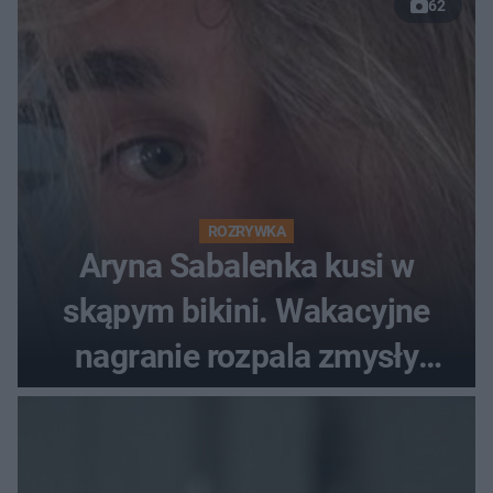
62
ROZRYWKA
Aryna Sabalenka kusi w
skąpym bikini. Wakacyjne
nagranie rozpala zmysły
fanów