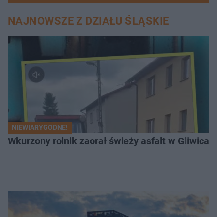
NAJNOWSZE Z DZIAŁU ŚLĄSKIE
NIEWIARYGODNE!
Wkurzony rolnik zaorał świeży asfalt w Gliwicac