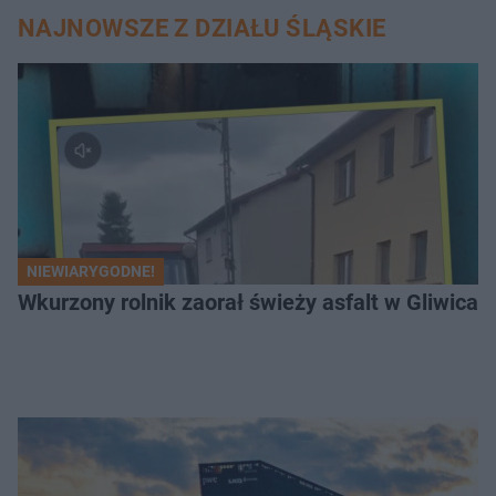
NAJNOWSZE Z DZIAŁU ŚLĄSKIE
NIEWIARYGODNE!
Wkurzony rolnik zaorał świeży asfalt w Gliwicac