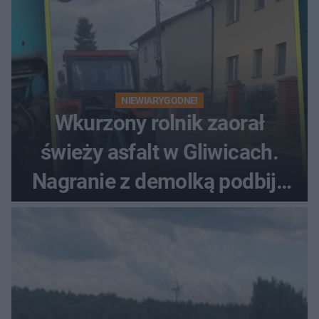
NIEWIARYGODNE!
Wkurzony rolnik zaorał
świeży asfalt w Gliwicach.
Nagranie z demolką podbija
sieć