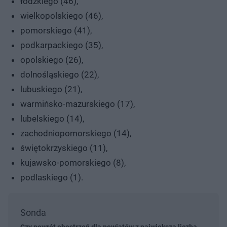
łódzkiego (46),
wielkopolskiego (46),
pomorskiego (41),
podkarpackiego (35),
opolskiego (26),
dolnośląskiego (22),
lubuskiego (21),
warmińsko-mazurskiego (17),
lubelskiego (14),
zachodniopomorskiego (14),
świętokrzyskiego (11),
kujawsko-pomorskiego (8),
podlaskiego (1).
Sonda
Czy powrót obostrzeń dla powiatów z największą liczbą