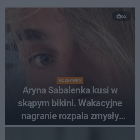
62
ROZRYWKA
Aryna Sabalenka kusi w
skąpym bikini. Wakacyjne
nagranie rozpala zmysły
fanów