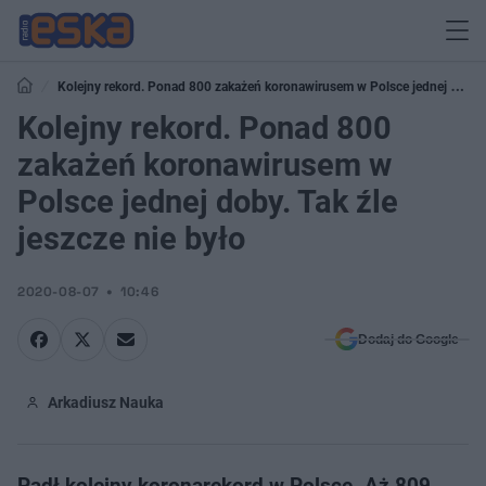
Kolejny rekord. Ponad 800 zakażeń koronawirusem w Polsce jednej doby.
Tak źle jeszcze nie było
Kolejny rekord. Ponad 800
zakażeń koronawirusem w
Polsce jednej doby. Tak źle
jeszcze nie było
2020-08-07
10:46
Dodaj do Google
Arkadiusz Nauka
Padł kolejny koronarekord w Polsce. Aż 809