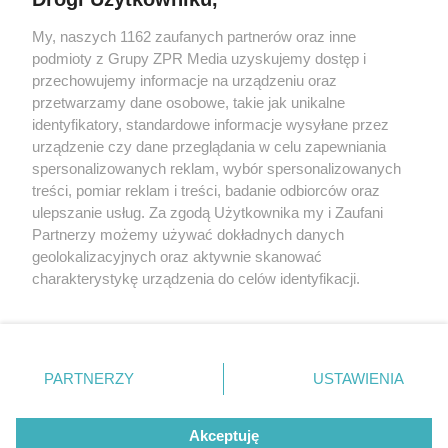
My, naszych 1162 zaufanych partnerów oraz inne
Żaden utwór zamieszczony w serwisie nie może być powielany i
podmioty z Grupy ZPR Media uzyskujemy dostęp i
rozpowszechniany lub dalej rozpowszechniany w jakikolwiek sposób (w
przechowujemy informacje na urządzeniu oraz
tym także elektroniczny lub mechaniczny) na jakimkolwiek polu
eksploatacji w jakiejkolwiek formie, włącznie z umieszczaniem w
przetwarzamy dane osobowe, takie jak unikalne
Internecie bez pisemnej zgody właściciela praw. Jakiekolwiek użycie lub
identyfikatory, standardowe informacje wysyłane przez
wykorzystanie utworów w całości lub w części z naruszeniem prawa,
tzn. bez właściwej zgody, jest zabronione pod groźbą kary i może być
urządzenie czy dane przeglądania w celu zapewniania
ścigane prawnie.
spersonalizowanych reklam, wybór spersonalizowanych
treści, pomiar reklam i treści, badanie odbiorców oraz
ulepszanie usług. Za zgodą Użytkownika my i Zaufani
Partnerzy możemy używać dokładnych danych
geolokalizacyjnych oraz aktywnie skanować
charakterystykę urządzenia do celów identyfikacji.
Ponieważ cenimy Twoją prywatność, prosimy o zgodę na
O nas
korzystanie z tych technologii poprzez kliknięcie
Informacje prawne
„Akceptuję”. Zgoda jest dobrowolna i zawsze możesz ją
zmienić/wycofać klikając przycisk ustawień prywatności
PARTNERZY
USTAWIENIA
Nasze serwisy
znajdujący się w lewym dolnym rogu strony
. Niektóre
rodzaje przetwarzania danych nie wymagają zgody
© 2026 Grupa ZPR Media
Akceptuję
użytkownika, ale masz prawo sprzeciwić się takiemu