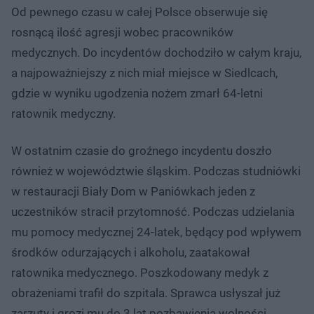
Od pewnego czasu w całej Polsce obserwuje się
rosnącą ilość agresji wobec pracowników
medycznych. Do incydentów dochodziło w całym kraju,
a najpoważniejszy z nich miał miejsce w Siedlcach,
gdzie w wyniku ugodzenia nożem zmarł 64-letni
ratownik medyczny.
W ostatnim czasie do groźnego incydentu doszło
również w województwie śląskim. Podczas studniówki
w restauracji Biały Dom w Paniówkach jeden z
uczestników stracił przytomność. Podczas udzielania
mu pomocy medycznej 24-latek, będący pod wpływem
środków odurzających i alkoholu, zaatakował
ratownika medycznego. Poszkodowany medyk z
obrażeniami trafił do szpitala. Sprawca usłyszał już
zarzuty i grozi mu do 3 lat pozbawienia wolności.