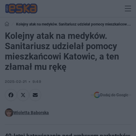
Kolejny atak na medyków. Sanitariusz udzielał pomocy mieszkańcowi
Katowic, a ten złamał mu rękę
Kolejny atak na medyków.
Sanitariusz udzielał pomocy
mieszkańcowi Katowic, a ten
złamał mu rękę
2025-02-21
9:49
Dodaj do Google
Wioletta Baborska
40-letni katowiczanin pod wpływem narkotyków