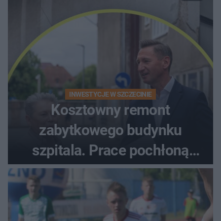
INWESTYCJE W SZCZECINIE
Kosztowny remont
zabytkowego budynku
szpitala. Prace pochłoną
dziesiątki milionów