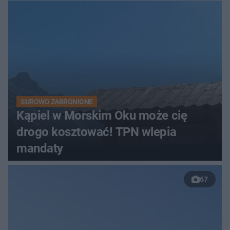
SUROWO ZABRONIONE
Kąpiel w Morskim Oku może cię
drogo kosztować! TPN wlepia
mandaty
67