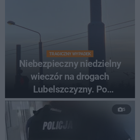
TRAGICZNY WYPADEK
Niebezpieczny niedzielny
wieczór na drogach
Lubelszczyzny. Po
nieudanym manewrze
5
wyprzedzania zginął
kierowca auta