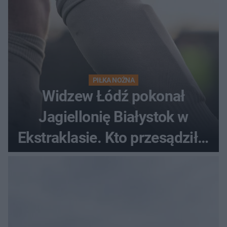
PIŁKA NOŻNA
Widzew Łódź pokonał
Jagiellonię Białystok w
Ekstraklasie. Kto przesądził o
losach meczu?