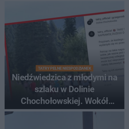
TATRY PEŁNE NIESPODZIANEK
Niedźwiedzica z młodymi na
szlaku w Dolinie
Chochołowskiej. Wokół
turyści!