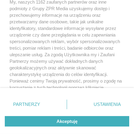
My, naszych 1162 zaufanych partnerów oraz inne
Żaden utwór zamieszczony w serwisie nie może być powielany i
podmioty z Grupy ZPR Media uzyskujemy dostęp i
rozpowszechniany lub dalej rozpowszechniany w jakikolwiek sposób (w
tym także elektroniczny lub mechaniczny) na jakimkolwiek polu
przechowujemy informacje na urządzeniu oraz
eksploatacji w jakiejkolwiek formie, włącznie z umieszczaniem w Internecie
przetwarzamy dane osobowe, takie jak unikalne
bez pisemnej zgody właściciela praw. Jakiekolwiek użycie lub
wykorzystanie utworów w całości lub w części z naruszeniem prawa, tzn.
identyfikatory, standardowe informacje wysyłane przez
bez właściwej zgody, jest zabronione pod groźbą kary i może być ścigane
urządzenie czy dane przeglądania w celu zapewniania
prawnie.
spersonalizowanych reklam, wybór spersonalizowanych
treści, pomiar reklam i treści, badanie odbiorców oraz
ulepszanie usług. Za zgodą Użytkownika my i Zaufani
Partnerzy możemy używać dokładnych danych
geolokalizacyjnych oraz aktywnie skanować
charakterystykę urządzenia do celów identyfikacji.
O nas
Ponieważ cenimy Twoją prywatność, prosimy o zgodę na
korzystanie z tych technologii poprzez kliknięcie
Informacje prawne
„Akceptuję”. Zgoda jest dobrowolna i zawsze możesz ją
zmienić/wycofać klikając przycisk ustawień prywatności
Nasze serwisy
PARTNERZY
USTAWIENIA
znajdujący się w lewym dolnym rogu strony
. Niektóre
rodzaje przetwarzania danych nie wymagają zgody
© 2026 Grupa ZPR Media
Akceptuję
użytkownika, ale masz prawo sprzeciwić się takiemu
przetwarzaniu. Preferencje będą miały zastosowanie tylko