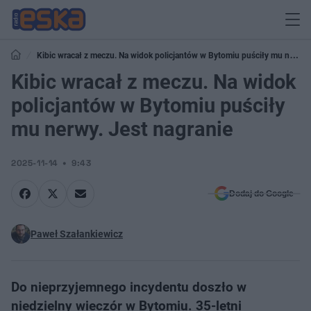
Kibic wracał z meczu. Na widok policjantów w Bytomiu puściły mu nerwy.
Jest nagranie
Kibic wracał z meczu. Na widok
policjantów w Bytomiu puściły
mu nerwy. Jest nagranie
2025-11-14
9:43
Dodaj do Google
Paweł Szałankiewicz
Do nieprzyjemnego incydentu doszło w
niedzielny wieczór w Bytomiu. 35-letni