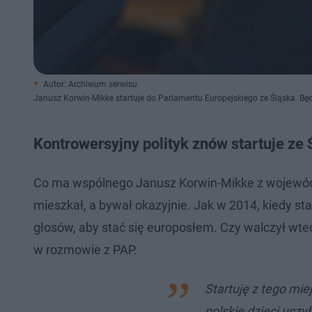
Autor: Archiwum serwisu
Janusz Korwin-Mikke startuje do Parlamentu Europejskiego ze Śląska. Bę
Kontrowersyjny polityk znów startuje ze 
Co ma wspólnego Janusz Korwin-Mikke z województ
mieszkał, a bywał okazyjnie. Jak w 2014, kiedy st
głosów, aby stać się europosłem. Czy walczył wted
w rozmowie z PAP.
Startuję z tego mie
polskie dzieci uczy