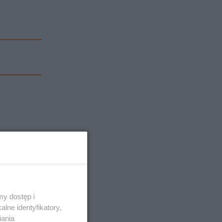
y dostęp i
lne identyfikatory,
iania