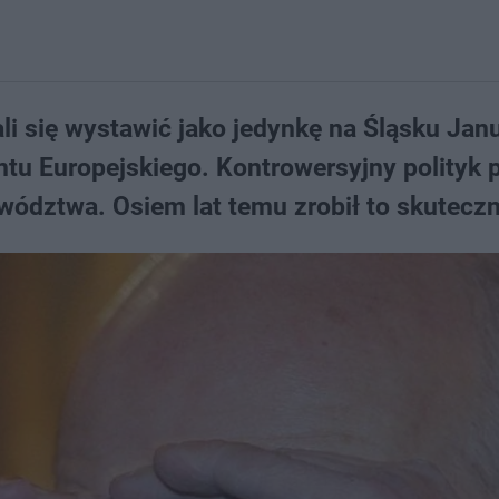
 się wystawić jako jedynkę na Śląsku Jan
u Europejskiego. Kontrowersyjny polityk p
wództwa. Osiem lat temu zrobił to skuteczn