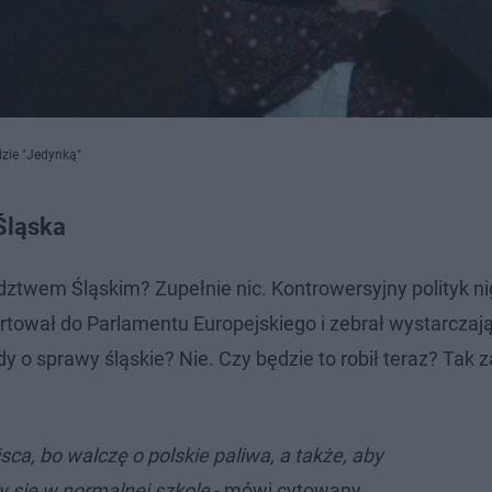
dzie "Jedynką"
Śląska
wem Śląskim? Zupełnie nic. Kontrowersyjny polityk nig
artował do Parlamentu Europejskiego i zebrał wystarczają
y o sprawy śląskie? Nie. Czy będzie to robił teraz? Tak
jsca, bo walczę o polskie paliwa, a także, aby
ły się w normalnej szkole
- mówi cytowany