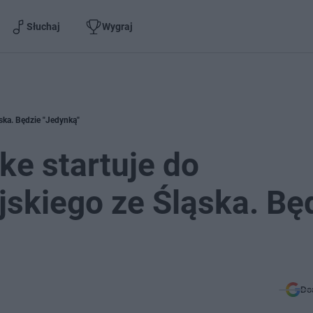
Słuchaj
Wygraj
ska. Będzie "Jedynką"
e startuje do
skiego ze Śląska. Bę
Do