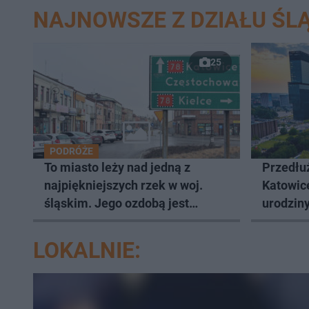
NAJNOWSZE Z DZIAŁU ŚLĄ
25
PODRÓŻE
To miasto leży nad jedną z
Przedłuż
najpiękniejszych rzek w woj.
Katowic
śląskim. Jego ozdobą jest
urodziny
zabytkowy pałac
LOKALNIE: