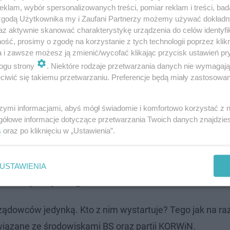
klam, wybór spersonalizowanych treści, pomiar reklam i treści, bad
 zgodą Użytkownika my i Zaufani Partnerzy możemy używać dokład
yć może o węgiel. W kwestii szkoły, w dobie kiedy rząd 
az aktywnie skanować charakterystykę urządzenia do celów identyfi
ść, prosimy o zgodę na korzystanie z tych technologii poprzez klikn
lczyć o tak zwane normalne szkoły.
a i zawsze możesz ją zmienić/wycofać klikając przycisk ustawień pr
ogu strony
. Niektóre rodzaje przetwarzania danych nie wymagaj
owtórzyć sukces sprzed ośmiu lat, kiedy dostał się do
iwić się takiemu przetwarzaniu. Preferencje będą miały zastosowanie
ąsku. Janusz Korwin-Mikke zasiadał w latach 2014-2018
ach 6-9 czerwca ponownie uda mu się tam dostać.
szymi informacjami, abyś mógł świadomie i komfortowo korzystać z
gółowe informacje dotyczące przetwarzania Twoich danych znajdzi
s
oraz po kliknięciu w „Ustawienia”.
 bazowa partia - Konfederacja, dość mocno się od niego o
 kiedy liderem został Sławomir Mentzen.
USTAWIENIA
 z woj. śląskiego?
ządowców jedynką. Kto z nim wystartuje? Tego jak na raz
wiązane ze środowiskami BS oraz partii KORWiN.