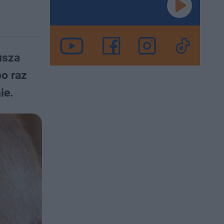
usza
o raz
ie.