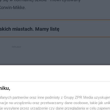
Korwin-Mikke.
ąskich miastach. Mamy listę
niku,
fanych partnerów oraz inne podmioty z Grupy ZPR Media uzyskujem
cje na urządzeniu oraz przetwarzamy dane osobowe, takie jak unika
je wysyłane przez urządzenie czy dane przeglądania w celu zapewn