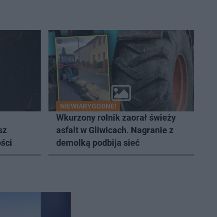
NIEWIARYGODNE!
Wkurzony rolnik zaorał świeży
sz
asfalt w Gliwicach. Nagranie z
ści
demolką podbija sieć