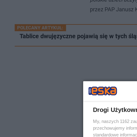
przez PAP Janusz 
POLECANY ARTYKUŁ:
Tablice dwujęzyczne pojawią się w tych śl
Drogi Użytkow
My, naszych 1162 zau
przechowujemy informa
standardowe informac