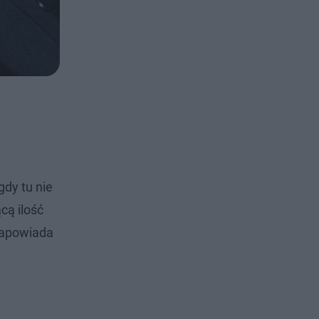
dy tu nie
cą ilość
 zapowiada