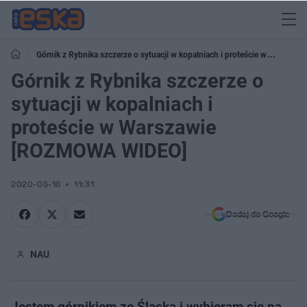
Górnik z Rybnika szczerze o sytuacji w kopalniach i proteście w
Warszawie [ROZMOWA WIDEO]
Górnik z Rybnika szczerze o
sytuacji w kopalniach i
proteście w Warszawie
[ROZMOWA WIDEO]
2020-05-16
11:31
Dodaj do Google
NAU
Jestem górnikiem ze Śląska i wybieram się na