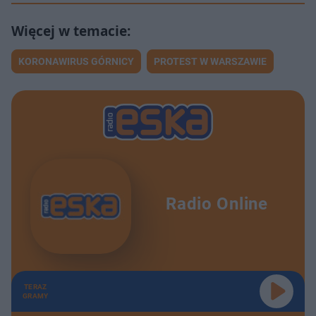
KORONAWIRUS GÓRNICY
PROTEST W WARSZAWIE
Radio Online
TERAZ
GRAMY