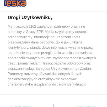
Drogi Użytkowniku,
My, naszych 1162 zaufanych partnerów oraz inne
Żaden utwór zamieszczony w serwisie nie może być powielany i
podmioty z Grupy ZPR Media uzyskujemy dostęp i
rozpowszechniany lub dalej rozpowszechniany w jakikolwiek sposób (w
przechowujemy informacje na urządzeniu oraz
tym także elektroniczny lub mechaniczny) na jakimkolwiek polu
eksploatacji w jakiejkolwiek formie, włącznie z umieszczaniem w
przetwarzamy dane osobowe, takie jak unikalne
Internecie bez pisemnej zgody właściciela praw. Jakiekolwiek użycie lub
identyfikatory, standardowe informacje wysyłane przez
wykorzystanie utworów w całości lub w części z naruszeniem prawa,
tzn. bez właściwej zgody, jest zabronione pod groźbą kary i może być
urządzenie czy dane przeglądania w celu zapewniania
ścigane prawnie.
spersonalizowanych reklam, wybór spersonalizowanych
treści, pomiar reklam i treści, badanie odbiorców oraz
ulepszanie usług. Za zgodą Użytkownika my i Zaufani
Partnerzy możemy używać dokładnych danych
geolokalizacyjnych oraz aktywnie skanować
charakterystykę urządzenia do celów identyfikacji.
Ponieważ cenimy Twoją prywatność, prosimy o zgodę na
O nas
korzystanie z tych technologii poprzez kliknięcie
Informacje prawne
„Akceptuję”. Zgoda jest dobrowolna i zawsze możesz ją
zmienić/wycofać klikając przycisk ustawień prywatności