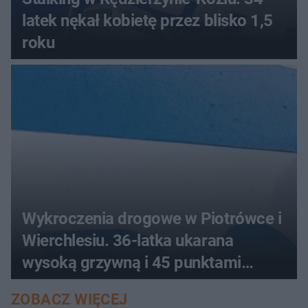
latek nękał kobietę przez blisko 1,5
roku
Wykroczenia drogowe w Piotrówce i
Wierchlesiu. 36-latka ukarana
wysoką grzywną i 45 punktami
karnymi
ZOBACZ WIĘCEJ