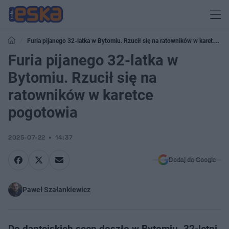
Furia pijanego 32-latka w Bytomiu. Rzucił się na ratowników w karetce
pogotowia
Furia pijanego 32-latka w
Bytomiu. Rzucił się na
ratowników w karetce
pogotowia
2025-07-22
14:37
Dodaj do Google
Paweł Szałankiewicz
Do dantejskich scen doszło w Bytomiu. 32-letni