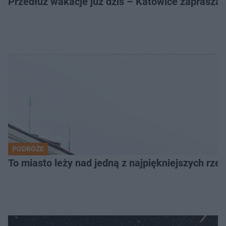
Przedłuż wakacje już dziś – Katowice zapraszaj
PODRÓŻE
To miasto leży nad jedną z najpiękniejszych rze