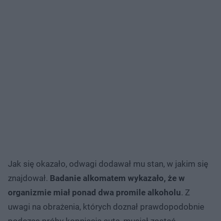
Jak się okazało, odwagi dodawał mu stan, w jakim się
znajdował.
Badanie alkomatem wykazało, że w
organizmie miał ponad dwa promile alkoholu
. Z
uwagi na obrażenia, których doznał prawdopodobnie
podczas próby kopnięcia auta, musiał zostać