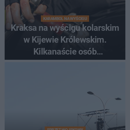
KARAMBOL NA WYŚCIGU
Kraksa na wyścigu kolarskim
w Kijewie Królewskim.
Kilkanaście osób
poszkodowanych, lądował
śmigłowiec LPR
SPRZĘT WOJSKOWY