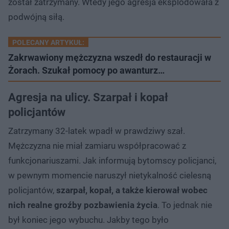
został zatrzymany. Wtedy jego agresja eksplodowała z
podwójną siłą.
POLECANY ARTYKUŁ:
Zakrwawiony mężczyzna wszedł do restauracji w
Żorach. Szukał pomocy po awanturz…
Agresja na ulicy. Szarpał i kopał
policjantów
Zatrzymany 32-latek wpadł w prawdziwy szał.
Mężczyzna nie miał zamiaru współpracować z
funkcjonariuszami. Jak informują bytomscy policjanci,
w pewnym momencie naruszył nietykalność cielesną
policjantów,
szarpał, kopał, a także kierował wobec
nich realne groźby pozbawienia życia
. To jednak nie
był koniec jego wybuchu. Jakby tego było