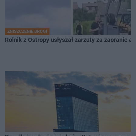
ZNISZCZENIE DROGI
Rolnik z Ostropy usłyszał zarzuty za zaoranie as