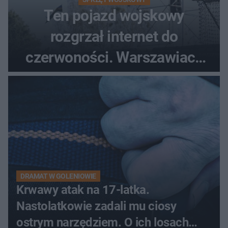
Ten pojazd wojskowy
rozgrzał internet do
czerwoności. Warszawiacy
pytali, czy to Mad Max!
DRAMAT W GOLENIOWIE
Krwawy atak na 17-latka.
Nastolatkowie zadali mu ciosy
ostrym narzędziem. O ich losach