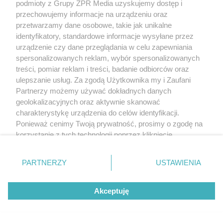
podmioty z Grupy ZPR Media uzyskujemy dostęp i
przechowujemy informacje na urządzeniu oraz
przetwarzamy dane osobowe, takie jak unikalne
identyfikatory, standardowe informacje wysyłane przez
urządzenie czy dane przeglądania w celu zapewniania
spersonalizowanych reklam, wybór spersonalizowanych
treści, pomiar reklam i treści, badanie odbiorców oraz
ulepszanie usług. Za zgodą Użytkownika my i Zaufani
Partnerzy możemy używać dokładnych danych
geolokalizacyjnych oraz aktywnie skanować
charakterystykę urządzenia do celów identyfikacji.
Ponieważ cenimy Twoją prywatność, prosimy o zgodę na
korzystanie z tych technologii poprzez kliknięcie
„Akceptuję”. Zgoda jest dobrowolna i zawsze możesz ją
zmienić/wycofać klikając przycisk ustawień prywatności
PARTNERZY
USTAWIENIA
znajdujący się w lewym dolnym rogu strony
. Niektóre
rodzaje przetwarzania danych nie wymagają zgody
Akceptuję
użytkownika, ale masz prawo sprzeciwić się takiemu
przetwarzaniu. Preferencje będą miały zastosowanie tylko
na tej witrynie.