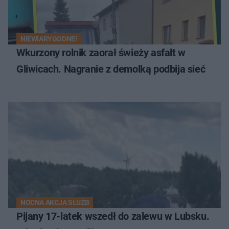
NIEWIARYGODNE!
Wkurzony rolnik zaorał świeży asfalt w
Gliwicach. Nagranie z demolką podbija sieć
NOCNA AKCJA SŁUŻB
Pijany 17-latek wszedł do zalewu w Lubsku.