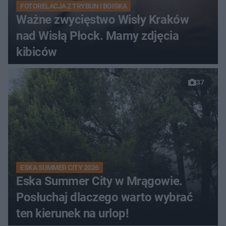
FOTORELACJA Z TRYBUN I BOISKA
Ważne zwycięstwo Wisły Kraków
nad Wisłą Płock. Mamy zdjęcia
kibiców
37
ESKA SUMMER CITY 2026
Eska Summer City w Mrągowie.
Posłuchaj dlaczego warto wybrać
ten kierunek na urlop!