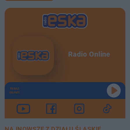
Radio Online
TERAZ
GRAMY
NAJNOWSZE Z DZIAŁU ŚLĄSKIE