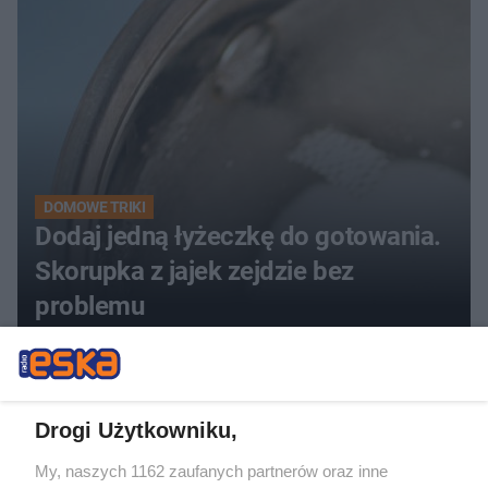
DOMOWE TRIKI
Dodaj jedną łyżeczkę do gotowania.
Skorupka z jajek zejdzie bez
problemu
ZOBACZ WIĘCEJ
Drogi Użytkowniku,
My, naszych 1162 zaufanych partnerów oraz inne