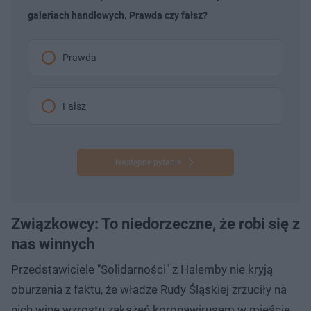
galeriach handlowych. Prawda czy fałsz?
Prawda
Fałsz
Następne pytanie
Związkowcy: To niedorzeczne, że robi się z
nas winnych
Przedstawiciele "Solidarności" z Halemby nie kryją
oburzenia z faktu, że władze Rudy Śląskiej zrzuciły na
nich winę wzrostu zakażeń koronawirusem w mieście.