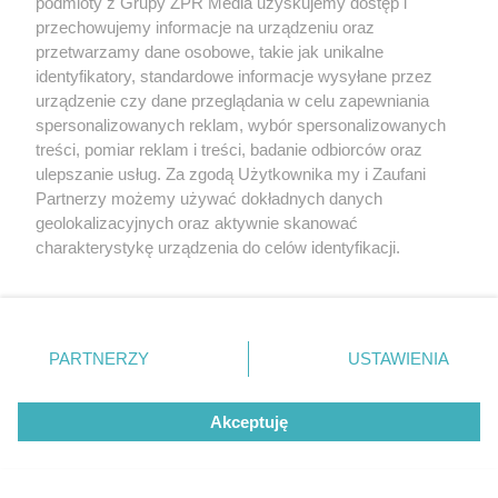
podmioty z Grupy ZPR Media uzyskujemy dostęp i
przechowujemy informacje na urządzeniu oraz
przetwarzamy dane osobowe, takie jak unikalne
identyfikatory, standardowe informacje wysyłane przez
urządzenie czy dane przeglądania w celu zapewniania
spersonalizowanych reklam, wybór spersonalizowanych
treści, pomiar reklam i treści, badanie odbiorców oraz
ulepszanie usług. Za zgodą Użytkownika my i Zaufani
Partnerzy możemy używać dokładnych danych
geolokalizacyjnych oraz aktywnie skanować
charakterystykę urządzenia do celów identyfikacji.
Ponieważ cenimy Twoją prywatność, prosimy o zgodę na
korzystanie z tych technologii poprzez kliknięcie
„Akceptuję”. Zgoda jest dobrowolna i zawsze możesz ją
zmienić/wycofać klikając przycisk ustawień prywatności
PARTNERZY
USTAWIENIA
znajdujący się w lewym dolnym rogu strony
. Niektóre
rodzaje przetwarzania danych nie wymagają zgody
Akceptuję
użytkownika, ale masz prawo sprzeciwić się takiemu
przetwarzaniu. Preferencje będą miały zastosowanie tylko
Żaden utwór zamieszczony w serwisie nie może być powielany i
na tej witrynie.
rozpowszechniany lub dalej rozpowszechniany w jakikolwiek sposób (w
tym także elektroniczny lub mechaniczny) na jakimkolwiek polu