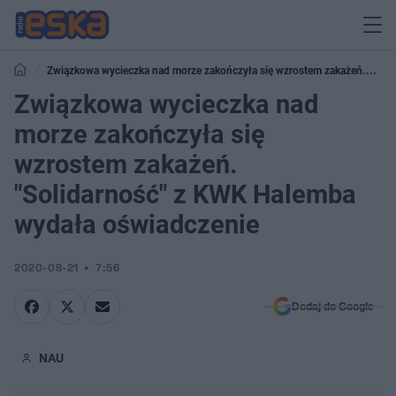
Związkowa wycieczka nad morze zakończyła się wzrostem zakażeń.
"Solidarność" z KWK Halemba wydała oświadczenie
Związkowa wycieczka nad
morze zakończyła się
wzrostem zakażeń.
"Solidarność" z KWK Halemba
wydała oświadczenie
2020-08-21
7:56
Dodaj do Google
NAU