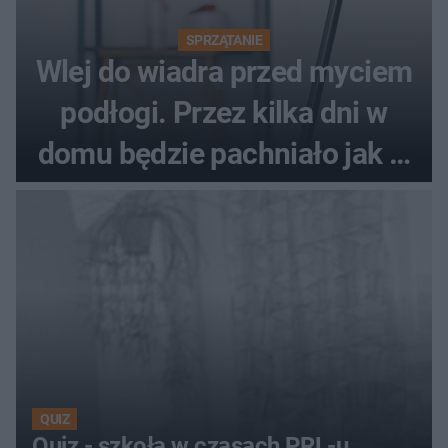
SPRZĄTANIE
Wlej do wiadra przed myciem
podłogi. Przez kilka dni w
domu będzie pachniało jak w
hotelu
QUIZ
Quiz - szkoła w czasach PRL-u.