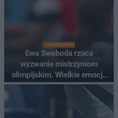
LEKKOATLETYKA
Ewa Swoboda rzuca
wyzwanie mistrzyniom
olimpijskim. Wielkie emocje
podczas Silesia Memoriału
Kamili Skolimowskiej