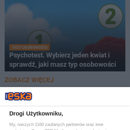
TEST OSOBOWOŚCI
Psychotest. Wybierz jeden kwiat i
sprawdź, jaki masz typ osobowości
ZOBACZ WIĘCEJ
Drogi Użytkowniku,
My, naszych 1160 zaufanych partnerów oraz inne