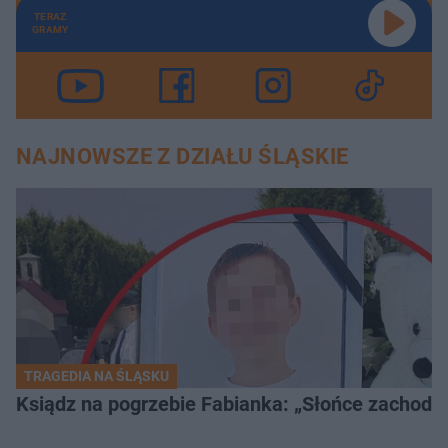
TERAZ
GRAMY
NAJNOWSZE Z DZIAŁU ŚLĄSKIE
TRAGEDIA NA ŚLĄSKU
Ksiądz na pogrzebie Fabianka: „Słońce zachodz