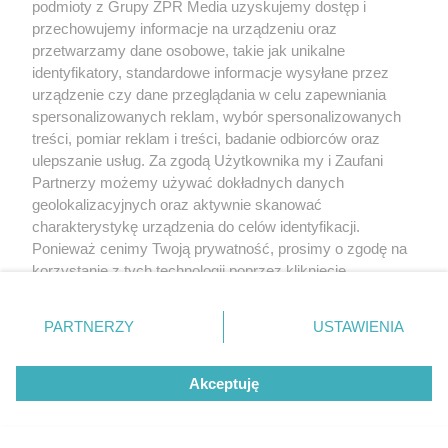
podmioty z Grupy ZPR Media uzyskujemy dostęp i
przechowujemy informacje na urządzeniu oraz
przetwarzamy dane osobowe, takie jak unikalne
PIŁKA NOŻNA
identyfikatory, standardowe informacje wysyłane przez
Ekstraklasa. Korona Kielce gotowa
urządzenie czy dane przeglądania w celu zapewniania
na starcie z liderem
spersonalizowanych reklam, wybór spersonalizowanych
treści, pomiar reklam i treści, badanie odbiorców oraz
ulepszanie usług. Za zgodą Użytkownika my i Zaufani
Partnerzy możemy używać dokładnych danych
geolokalizacyjnych oraz aktywnie skanować
charakterystykę urządzenia do celów identyfikacji.
Ponieważ cenimy Twoją prywatność, prosimy o zgodę na
korzystanie z tych technologii poprzez kliknięcie
„Akceptuję”. Zgoda jest dobrowolna i zawsze możesz ją
zmienić/wycofać klikając przycisk ustawień prywatności
PARTNERZY
USTAWIENIA
znajdujący się w lewym dolnym rogu strony
. Niektóre
DOMOWE SPOSOBY
rodzaje przetwarzania danych nie wymagają zgody
Domowy spray na muchy. Ten prosty
Akceptuję
użytkownika, ale masz prawo sprzeciwić się takiemu
roztwór z octu błyskawicznie
przetwarzaniu. Preferencje będą miały zastosowanie tylko
na tej witrynie.
odstraszy uciążliwe owady