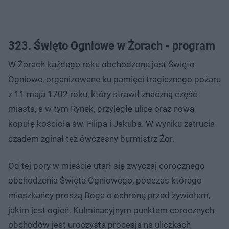
323. Święto Ogniowe w Żorach - program
W Żorach każdego roku obchodzone jest Święto
Ogniowe, organizowane ku pamięci tragicznego pożaru
z 11 maja 1702 roku, który strawił znaczną część
miasta, a w tym Rynek, przyległe ulice oraz nową
kopułę kościoła św. Filipa i Jakuba. W wyniku zatrucia
czadem zginał też ówczesny burmistrz Żor.
Od tej pory w mieście utarł się zwyczaj corocznego
obchodzenia Święta Ogniowego, podczas którego
mieszkańcy proszą Boga o ochronę przed żywiołem,
jakim jest ogień. Kulminacyjnym punktem corocznych
obchodów jest uroczysta procesja na uliczkach