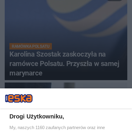
RAMÓWKA POLSATU
Karolina Szostak zaskoczyła na
ramówce Polsatu. Przyszła w samej
marynarce
Drogi Użytkowniku,
My, naszych 1160 zaufanych partnerów oraz inne