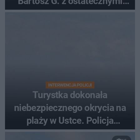
Bartosz G. z ostatecznymi
zarzutami
INTERWENCJA POLICJI
Turystka dokonała
niebezpiecznego okrycia na
plaży w Ustce. Policja
musiała zamknąć odcinek