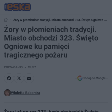
Żory w płomieniach tradycji. Miasto obchodzi 323. Święto Ogniowe ku
pamięci tragicznego pożaru
Żory w płomieniach tradycji.
Miasto obchodzi 323. Święto
Ogniowe ku pamięci
tragicznego pożaru
2025-04-30
15:57
Dodaj do Google
Wioletta Baborska
Żory już po raz 323. będą obchodzić Święto