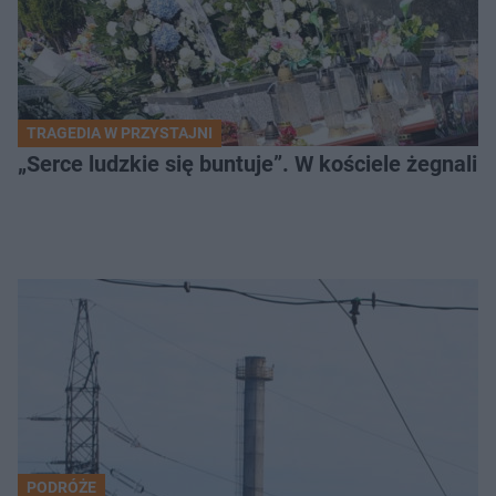
TRAGEDIA W PRZYSTAJNI
„Serce ludzkie się buntuje”. W kościele żegnali
PODRÓŻE