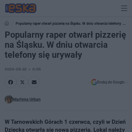
Popularny raper otwarł pizzerię na Śląsku. W dniu otwarcia telefony się
urywały
Popularny raper otwarł pizzerię
na Śląsku. W dniu otwarcia
telefony się urywały
2024-06-22
0:35
Dodaj do Google
Martyna Urban
W Tarnowskich Górach 1 czerwca, czyli w Dzień
Dziecka otwarła się nowa pizzeria. Lokal należy