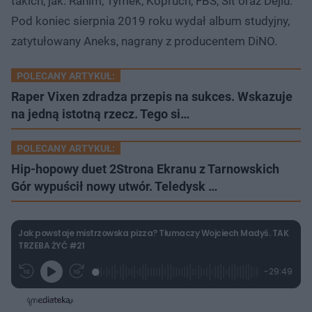
takich, jak: Rahim, Tymek, Kopruch, FBS, Sit oraz Dejlu.
Pod koniec sierpnia 2019 roku wydał album studyjny,
zatytułowany Aneks, nagrany z producentem DiNO.
POLECANY ARTYKUŁ:
Raper Vixen zdradza przepis na sukces. Wskazuje
na jedną istotną rzecz. Tego si…
POLECANY ARTYKUŁ:
Hip-hopowy duet 2Strona Ekranu z Tarnowskich
Gór wypuścił nowy utwór. Teledysk …
Jak powstaje mistrzowska pizza? Tłumaczy Wojciech Madyś. TAK
TRZEBA ŻYĆ #21
L
P
P
P
-
29:49
G
o
r
r
o
z
r
a
z
z
o
a
d
e
e
s
j
t
e
w
w