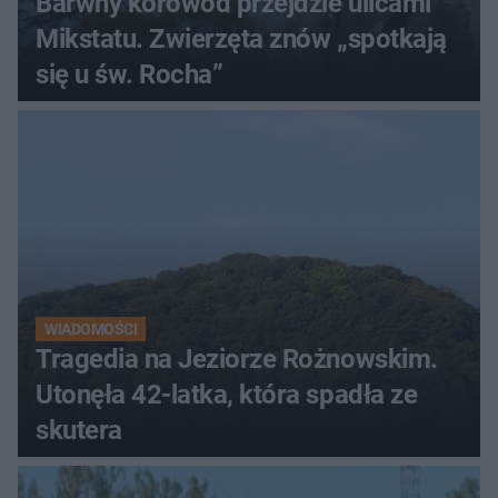
Barwny korowód przejdzie ulicami
Mikstatu. Zwierzęta znów „spotkają
się u św. Rocha”
WIADOMOŚCI
Tragedia na Jeziorze Rożnowskim.
Utonęła 42-latka, która spadła ze
skutera