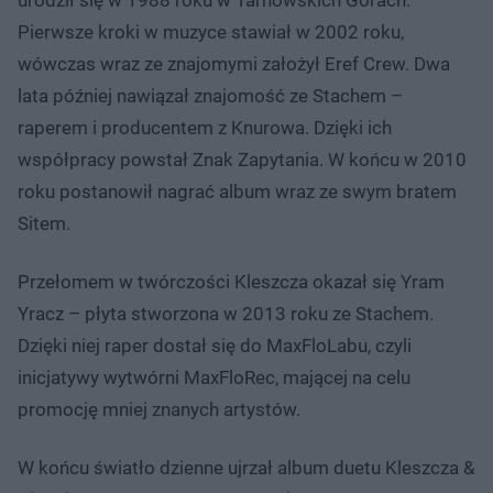
urodził się w 1988 roku w Tarnowskich Górach.
Pierwsze kroki w muzyce stawiał w 2002 roku,
wówczas wraz ze znajomymi założył Eref Crew. Dwa
lata później nawiązał znajomość ze Stachem –
raperem i producentem z Knurowa. Dzięki ich
współpracy powstał Znak Zapytania. W końcu w 2010
roku postanowił nagrać album wraz ze swym bratem
Sitem.
Przełomem w twórczości Kleszcza okazał się Yram
Yracz – płyta stworzona w 2013 roku ze Stachem.
Dzięki niej raper dostał się do MaxFloLabu, czyli
inicjatywy wytwórni MaxFloRec, mającej na celu
promocję mniej znanych artystów.
W końcu światło dzienne ujrzał album duetu Kleszcza &