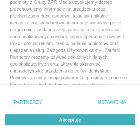
podmioty z Grupy ZPR Media uzyskujemy dostęp i
przechowujemy informacje na urządzeniu oraz
przetwarzamy dane osobowe, takie jak unikalne
identyfikatory, standardowe informacje wysyłane przez
urządzenie czy dane przeglądania w celu zapewniania
Żaden utwór zamieszczony w serwisie nie może być powielany i
spersonalizowanych reklam, wybór spersonalizowanych
rozpowszechniany lub dalej rozpowszechniany w jakikolwiek sposób (w
treści, pomiar reklam i treści, badanie odbiorców oraz
tym także elektroniczny lub mechaniczny) na jakimkolwiek polu
ulepszanie usług. Za zgodą Użytkownika my i Zaufani
eksploatacji w jakiejkolwiek formie, włącznie z umieszczaniem w Internecie
bez pisemnej zgody właściciela praw. Jakiekolwiek użycie lub
Partnerzy możemy używać dokładnych danych
wykorzystanie utworów w całości lub w części z naruszeniem prawa, tzn.
geolokalizacyjnych oraz aktywnie skanować
bez właściwej zgody, jest zabronione pod groźbą kary i może być ścigane
prawnie.
charakterystykę urządzenia do celów identyfikacji.
Ponieważ cenimy Twoją prywatność, prosimy o zgodę na
korzystanie z tych technologii poprzez kliknięcie
„Akceptuję”. Zgoda jest dobrowolna i zawsze możesz ją
zmienić/wycofać klikając przycisk ustawień prywatności
PARTNERZY
USTAWIENIA
znajdujący się w lewym dolnym rogu strony
. Niektóre
rodzaje przetwarzania danych nie wymagają zgody
O nas
Akceptuję
użytkownika, ale masz prawo sprzeciwić się takiemu
przetwarzaniu. Preferencje będą miały zastosowanie tylko
Informacje prawne
na tej witrynie.
Nasze serwisy