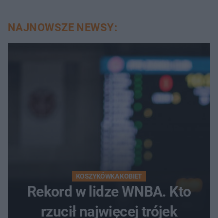
NAJNOWSZE NEWSY:
KOSZYKÓWKA KOBIET
Rekord w lidze WNBA. Kto
rzucił najwięcej trójek