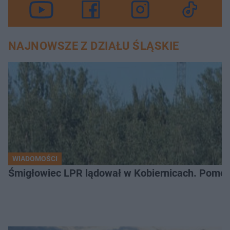
NAJNOWSZE Z DZIAŁU ŚLĄSKIE
WIADOMOŚCI
Śmigłowiec LPR lądował w Kobiernicach. Pomoc