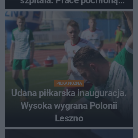
szpitala. Prace pochłoną
dziesiątki milionów
PIŁKA NOŻNA
Udana piłkarska inauguracja.
Wysoka wygrana Polonii
Leszno