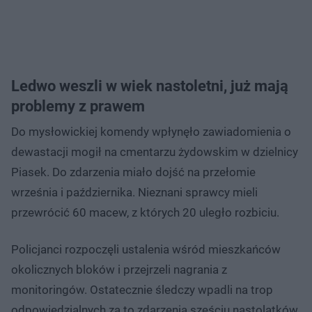
Ledwo weszli w wiek nastoletni, już mają
problemy z prawem
Do mysłowickiej komendy wpłynęło zawiadomienia o
dewastacji mogił na cmentarzu żydowskim w dzielnicy
Piasek. Do zdarzenia miało dojść na przełomie
września i października. Nieznani sprawcy mieli
przewrócić 60 macew, z których 20 uległo rozbiciu.
Policjanci rozpoczęli ustalenia wśród mieszkańców
okolicznych bloków i przejrzeli nagrania z
monitoringów. Ostatecznie śledczy wpadli na trop
odpowiedzialnych za to zdarzenia sześciu nastolatków