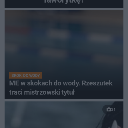
SKOKI DO WODY
ME w skokach do wody. Rzeszutek
traci mistrzowski tytuł
31