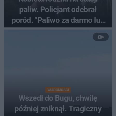
paliw. Policjant odebrał
poród. "Paliwo za darmo lub
50 %!"
6
WIADOMOŚCI
Wszedł do Bugu, chwilę
później zniknął. Tragiczny