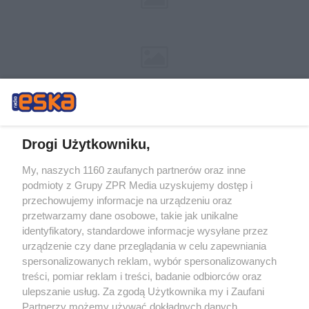
Drogi Użytkowniku,
My, naszych 1160 zaufanych partnerów oraz inne
Żaden utwór zamieszczony w serwisie nie może być powielany i
podmioty z Grupy ZPR Media uzyskujemy dostęp i
rozpowszechniany lub dalej rozpowszechniany w jakikolwiek sposób (w
tym także elektroniczny lub mechaniczny) na jakimkolwiek polu
przechowujemy informacje na urządzeniu oraz
eksploatacji w jakiejkolwiek formie, włącznie z umieszczaniem w Internecie
przetwarzamy dane osobowe, takie jak unikalne
bez pisemnej zgody właściciela praw. Jakiekolwiek użycie lub
wykorzystanie utworów w całości lub w części z naruszeniem prawa, tzn.
identyfikatory, standardowe informacje wysyłane przez
bez właściwej zgody, jest zabronione pod groźbą kary i może być ścigane
urządzenie czy dane przeglądania w celu zapewniania
prawnie.
spersonalizowanych reklam, wybór spersonalizowanych
treści, pomiar reklam i treści, badanie odbiorców oraz
ulepszanie usług. Za zgodą Użytkownika my i Zaufani
Partnerzy możemy używać dokładnych danych