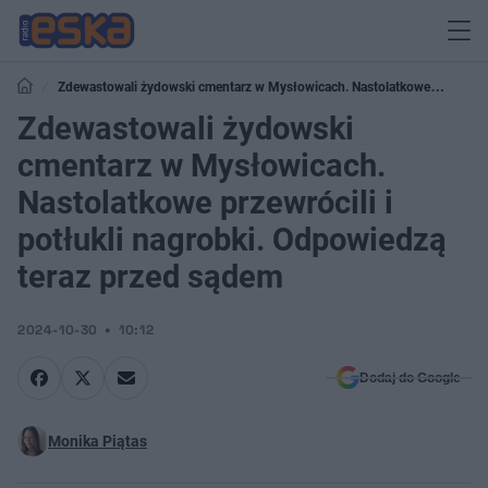
Zdewastowali żydowski cmentarz w Mysłowicach. Nastolatkowe
przewrócili i potłukli nagrobki. Odpowiedzą teraz przed sądem
Zdewastowali żydowski
cmentarz w Mysłowicach.
Nastolatkowe przewrócili i
potłukli nagrobki. Odpowiedzą
teraz przed sądem
2024-10-30
10:12
Dodaj do Google
Monika Piątas