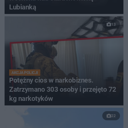
Lubianką
13
AKCJA POLICJI
Potężny cios w narkobiznes.
Zatrzymano 303 osoby i przejęto 72
kg narkotyków
22