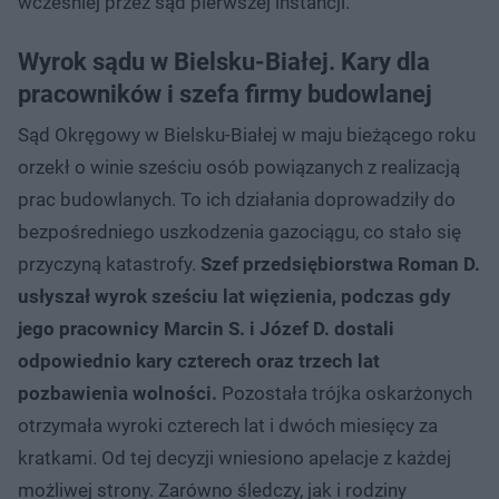
wcześniej przez sąd pierwszej instancji.
Wyrok sądu w Bielsku-Białej. Kary dla
pracowników i szefa firmy budowlanej
Sąd Okręgowy w Bielsku-Białej w maju bieżącego roku
orzekł o winie sześciu osób powiązanych z realizacją
prac budowlanych. To ich działania doprowadziły do
bezpośredniego uszkodzenia gazociągu, co stało się
przyczyną katastrofy.
Szef przedsiębiorstwa Roman D.
usłyszał wyrok sześciu lat więzienia, podczas gdy
jego pracownicy Marcin S. i Józef D. dostali
odpowiednio kary czterech oraz trzech lat
pozbawienia wolności.
Pozostała trójka oskarżonych
otrzymała wyroki czterech lat i dwóch miesięcy za
kratkami. Od tej decyzji wniesiono apelacje z każdej
możliwej strony. Zarówno śledczy, jak i rodziny