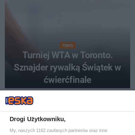
TENIS
Turniej WTA w Toronto.
Sznajder rywalką Świątek w
ćwierćfinale
Drogi Użytkowniku,
My, naszych 1162 zaufanych partnerów oraz inne