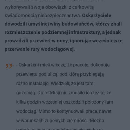
wykonywali swoje obowiązki z całkowitą
świadomością niebezpieczeństwa.
Oskarżyciele
dowodzili umyślnej winy budowlańców, którzy znali
rozmieszczenie podziemnej infrastruktury, a jednak
prowadzili przewiert w nocy, ignorując wcześniejsze
przerwanie rury wodociągowej.
- Oskarżeni mieli wiedzę, że pracują, dokonują
przewiertu pod ulicą, pod którą przybiegają
różne instalacje. Wiedzieli, że jest tam
gazociąg. Do refleksji nie zmusiło ich też to, że
kilka godzin wcześniej uszkodzili położony tam
wodociąg. Mimo to kontynuowali prace, nawet
w warunkach zupełnych ciemności. Można
uznać, że było im obojętne, co się wydarzy.