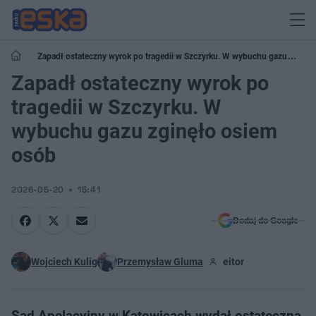
Zapadł ostateczny wyrok po tragedii w Szczyrku. W wybuchu gazu
zginęło osiem osób
Zapadł ostateczny wyrok po
tragedii w Szczyrku. W
wybuchu gazu zginęło osiem
osób
2026-05-20
15:41
Dodaj do Google
Wojciech Kulig
Przemysław Gluma
eitor
Sąd Apelacyjny w Katowicach wydał ostateczną