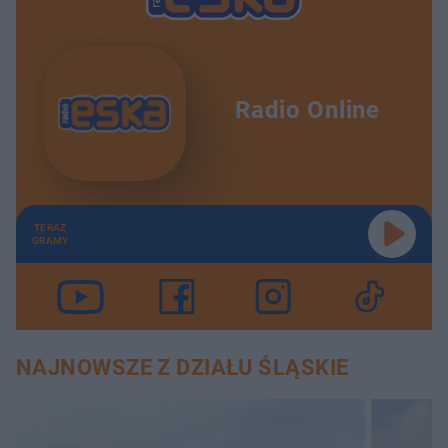
Radio Online
TERAZ
GRAMY
NAJNOWSZE Z DZIAŁU ŚLĄSKIE