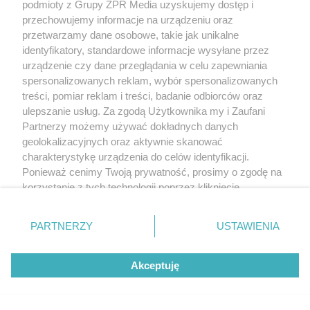
podmioty z Grupy ZPR Media uzyskujemy dostęp i
przechowujemy informacje na urządzeniu oraz
przetwarzamy dane osobowe, takie jak unikalne
identyfikatory, standardowe informacje wysyłane przez
PIŁKA NOŻNA
urządzenie czy dane przeglądania w celu zapewniania
Korona Kielce remisuje z
spersonalizowanych reklam, wybór spersonalizowanych
treści, pomiar reklam i treści, badanie odbiorców oraz
Legią. Trener z dużym
ulepszanie usług. Za zgodą Użytkownika my i Zaufani
Partnerzy możemy używać dokładnych danych
niedosytem
geolokalizacyjnych oraz aktywnie skanować
charakterystykę urządzenia do celów identyfikacji.
Ponieważ cenimy Twoją prywatność, prosimy o zgodę na
korzystanie z tych technologii poprzez kliknięcie
„Akceptuję”. Zgoda jest dobrowolna i zawsze możesz ją
zmienić/wycofać klikając przycisk ustawień prywatności
PARTNERZY
USTAWIENIA
znajdujący się w lewym dolnym rogu strony
. Niektóre
rodzaje przetwarzania danych nie wymagają zgody
Akceptuję
użytkownika, ale masz prawo sprzeciwić się takiemu
przetwarzaniu. Preferencje będą miały zastosowanie tylko
na tej witrynie.