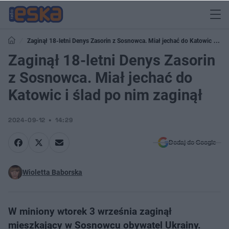
Zaginął 18-letni Denys Zasorin z Sosnowca. Miał jechać do Katowic i
ślad po nim zaginął
Zaginął 18-letni Denys Zasorin
z Sosnowca. Miał jechać do
Katowic i ślad po nim zaginął
2024-09-12
14:29
Dodaj do Google
Wioletta Baborska
W miniony wtorek 3 września zaginął
mieszkający w Sosnowcu obywatel Ukrainy.