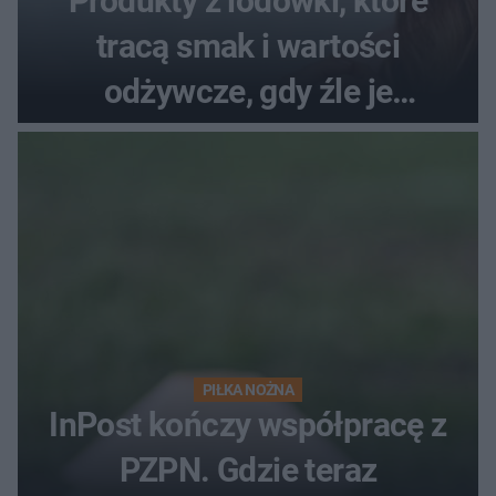
Produkty z lodówki, które
tracą smak i wartości
odżywcze, gdy źle je
przechowujesz. Uczestniczka
"MasterChefa"
PIŁKA NOŻNA
InPost kończy współpracę z
PZPN. Gdzie teraz