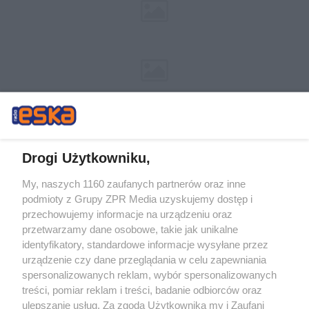
Drogi Użytkowniku,
My, naszych 1160 zaufanych partnerów oraz inne
Żaden utwór zamieszczony w serwisie nie może być powielany i
podmioty z Grupy ZPR Media uzyskujemy dostęp i
rozpowszechniany lub dalej rozpowszechniany w jakikolwiek sposób (w
tym także elektroniczny lub mechaniczny) na jakimkolwiek polu
przechowujemy informacje na urządzeniu oraz
eksploatacji w jakiejkolwiek formie, włącznie z umieszczaniem w Internecie
przetwarzamy dane osobowe, takie jak unikalne
bez pisemnej zgody właściciela praw. Jakiekolwiek użycie lub
wykorzystanie utworów w całości lub w części z naruszeniem prawa, tzn.
identyfikatory, standardowe informacje wysyłane przez
bez właściwej zgody, jest zabronione pod groźbą kary i może być ścigane
urządzenie czy dane przeglądania w celu zapewniania
prawnie.
spersonalizowanych reklam, wybór spersonalizowanych
treści, pomiar reklam i treści, badanie odbiorców oraz
ulepszanie usług. Za zgodą Użytkownika my i Zaufani