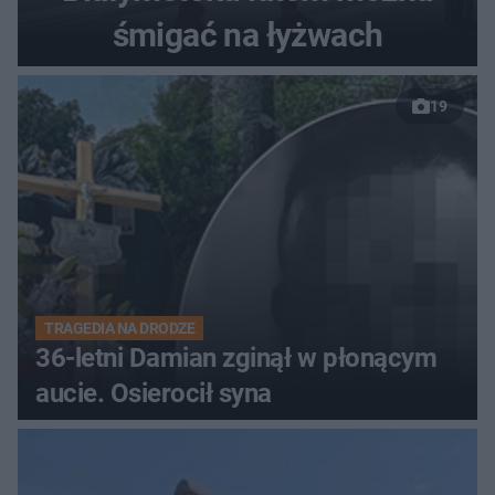
śmigać na łyżwach
19
TRAGEDIA NA DRODZE
36-letni Damian zginął w płonącym
aucie. Osierocił syna