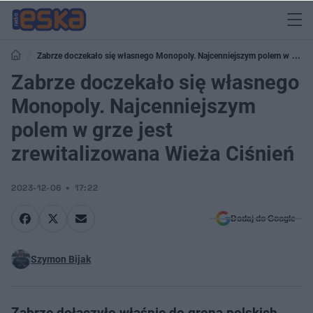
Zabrze doczekało się własnego Monopoly. Najcenniejszym polem w grze
jest zrewitalizowana Wieża Ciśnień
Zabrze doczekało się własnego
Monopoly. Najcenniejszym
polem w grze jest
zrewitalizowana Wieża Ciśnień
2023-12-06
17:22
Dodaj do Google
Szymon Bijak
Zabrze dołączyło właśnie do grona polskich