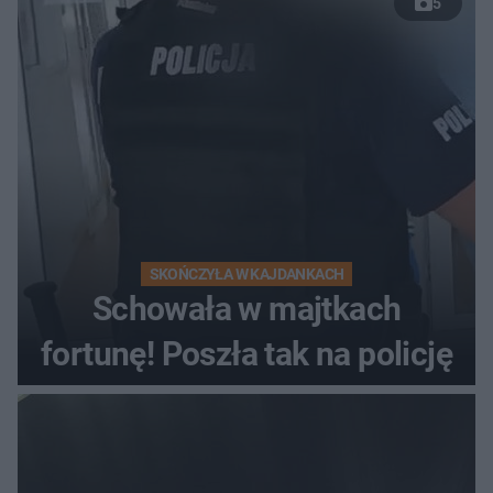
5
wyprzedzania zginął
kierowca auta
SKOŃCZYŁA W KAJDANKACH
Schowała w majtkach
fortunę! Poszła tak na policję