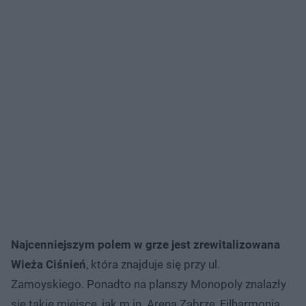
Najcenniejszym polem w grze jest zrewitalizowana
Wieża Ciśnień
, która znajduje się przy ul.
Zamoyskiego. Ponadto na planszy Monopoly znalazły
się takie miejsce, jak m.in. Arena Zabrze, Filharmonia