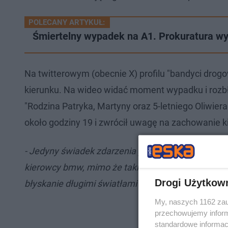
POLECANY ARTYKUŁ:
Śmiertelny wypadek na A1. Prokuratura wy
Na twitterowym (obecnie X) profilu "bandyci dro
kierunku. Na wideo widać moment wypadku i rozbły
"Rodzina Patryka, Martyny oraz 5-letniego Oliwier
około godziny 19 i zwrócił uwagę na zachowanie 
- Jedyny świadek zdarzenia potwierdza, że chwil
kierowcy bmw, mimo że takich rzeczy normalnie się 
Drogi Użytkow
błyskanie długimi światłami oraz włączony kierun
My, naszych 1162 zau
przechowujemy informa
standardowe informac