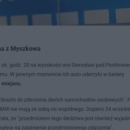
ina z Myszkowa
3
ok. godz. 20 na wysokości wsi Sierosław pod Piotrkow
omu. W pewnym momencie ich auto uderzyło w bariery
a miejscu.
 "doszło do zderzenia dwóch samochodów osobowych". P
BMW nie mają ze sobą nic wspólnego. Dopiero 24 wrześni
zała, że "przedmiotem tego śledztwa jest również wyjaśn
pływ na zaistnienie przedmiotowego zdarzenia".