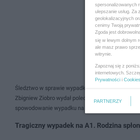
spersonalizowanych re
ulepszanie usług. Za
geolokalizacyjnych or
cenimy Twoją prywatno
Zgoda jest dobrowoln
się w lewym dolnym r
ale masz prawo sprzec
witrynie.
Zapoznaj się z poniż
internetowych. Szcze
Prywatności
i
Cookie
Śledztwo w sprawie wypadku wszczęła prokuratura
Zbigniew Ziobro wydał polecenie o wysłaniu listu
PARTNERZY
spowodowanie wypadku na A1.
Tragiczny wypadek na A1. Rodzina spłon