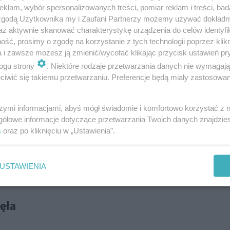
klam, wybór spersonalizowanych treści, pomiar reklam i treści, bad
 zgodą Użytkownika my i Zaufani Partnerzy możemy używać dokład
az aktywnie skanować charakterystykę urządzenia do celów identyfi
ść, prosimy o zgodę na korzystanie z tych technologii poprzez klikn
a i zawsze możesz ją zmienić/wycofać klikając przycisk ustawień pr
ogu strony
. Niektóre rodzaje przetwarzania danych nie wymagaj
iwić się takiemu przetwarzaniu. Preferencje będą miały zastosowanie
szymi informacjami, abyś mógł świadomie i komfortowo korzystać z
gółowe informacje dotyczące przetwarzania Twoich danych znajdzi
s
oraz po kliknięciu w „Ustawienia”.
 w Piotrkowie Trybunalskim. Natomiast minister sprawi
 gończego za kierowcą BMW. Sebastian Majtczak jest pod
USTAWIENIA
ęła