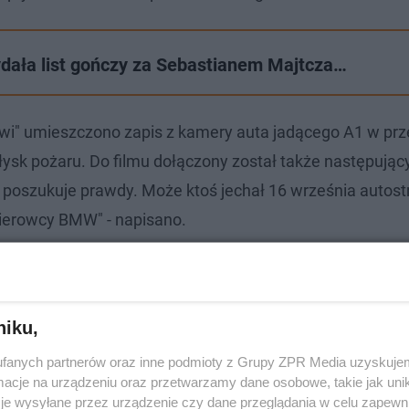
dała list gończy za Sebastianem Majtcza…
gowi" umieszczono zapis z kamery auta jadącego A1 w p
sk pożaru. Do filmu dołączony został także następujący
a poszukuje prawdy. Może ktoś jechał 16 września autost
kierowcy BMW" - napisano.
ę przed wypadkiem zwróciła jego uwagę ogromna prędko
nie dostrzega, gdy ktoś jedzie po przeciwnej stronie. Wi
niku,
kowskaz w Kii
- czytaliśmy dalej.
fanych partnerów oraz inne podmioty z Grupy ZPR Media uzyskujem
cje na urządzeniu oraz przetwarzamy dane osobowe, takie jak unika
je wysyłane przez urządzenie czy dane przeglądania w celu zapewn