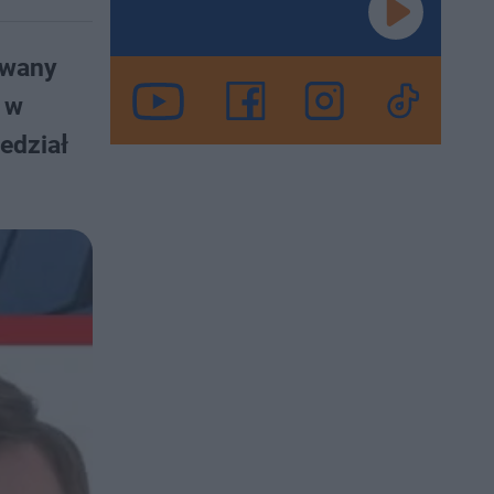
iwany
 w
edział