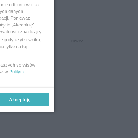
anie odbiorców oraz
nych danych
kacji. Ponieważ
ięcie „Akceptuję”.
ywatności znajdujący
ą zgody użytkownika,
 tylko na tej
 naszych serwisów
esz w
Polityce
edliwości
ejrzany o
Akceptuję