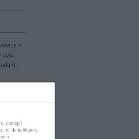
rzeciwnym
 opis:
radą A1,
ść
dział
y dostęp i
lne identyfikatory,
iania