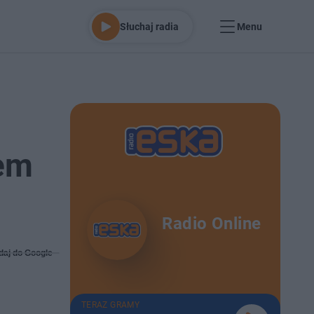
Słuchaj radia
Menu
em
Radio Online
daj do Google
TERAZ GRAMY