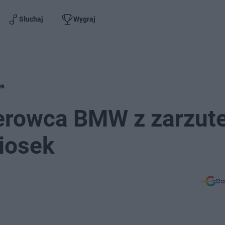
Słuchaj
Wygraj
ek
ierowca BMW z zarzut
iosek
Do