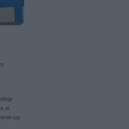
em
olicja
a, w
ienie czy