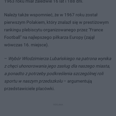
1963 roku miał zaledwie 16 lat i 188 dni.
Należy także wspomnieć, że w 1967 roku został
pierwszym Polakiem, który znalazł się w prestiżowym
rankingu plebiscytu organizowanego przez "France
Football" na najlepszego piłkarza Europy (zajął
wówczas 16. miejsce).
–
Wybór Włodzimierza Lubańskiego na patrona wynika
z chęci uhonorowania jego zasług dla naszego miasta,
a ponadto z potrzeby podkreślenia szczególnej roli
sportu w naszym przedszkolu
– argumentują
przedstawiciele placówki.