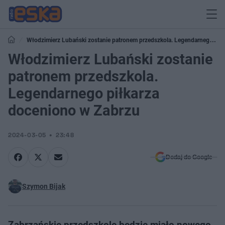
Włodzimierz Lubański zostanie patronem przedszkola. Legendarnego
piłkarza doceniono w Zabrzu
Włodzimierz Lubański zostanie
patronem przedszkola.
Legendarnego piłkarza
doceniono w Zabrzu
2024-03-05
23:48
Dodaj do Google
Szymon Bijak
Zabrzańskie przedszkole będzie miało nowego