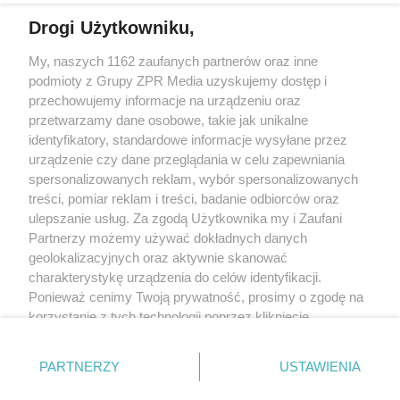
Drogi Użytkowniku,
My, naszych 1162 zaufanych partnerów oraz inne
Żaden utwór zamieszczony w serwisie nie może być powielany i
podmioty z Grupy ZPR Media uzyskujemy dostęp i
rozpowszechniany lub dalej rozpowszechniany w jakikolwiek sposób (w
tym także elektroniczny lub mechaniczny) na jakimkolwiek polu
przechowujemy informacje na urządzeniu oraz
eksploatacji w jakiejkolwiek formie, włącznie z umieszczaniem w Internecie
przetwarzamy dane osobowe, takie jak unikalne
bez pisemnej zgody właściciela praw. Jakiekolwiek użycie lub
wykorzystanie utworów w całości lub w części z naruszeniem prawa, tzn.
identyfikatory, standardowe informacje wysyłane przez
bez właściwej zgody, jest zabronione pod groźbą kary i może być ścigane
urządzenie czy dane przeglądania w celu zapewniania
prawnie.
spersonalizowanych reklam, wybór spersonalizowanych
treści, pomiar reklam i treści, badanie odbiorców oraz
ulepszanie usług. Za zgodą Użytkownika my i Zaufani
Partnerzy możemy używać dokładnych danych
geolokalizacyjnych oraz aktywnie skanować
charakterystykę urządzenia do celów identyfikacji.
O nas
Ponieważ cenimy Twoją prywatność, prosimy o zgodę na
korzystanie z tych technologii poprzez kliknięcie
Informacje prawne
„Akceptuję”. Zgoda jest dobrowolna i zawsze możesz ją
zmienić/wycofać klikając przycisk ustawień prywatności
Nasze serwisy
PARTNERZY
USTAWIENIA
znajdujący się w lewym dolnym rogu strony
. Niektóre
rodzaje przetwarzania danych nie wymagają zgody
© 2026 Grupa ZPR Media