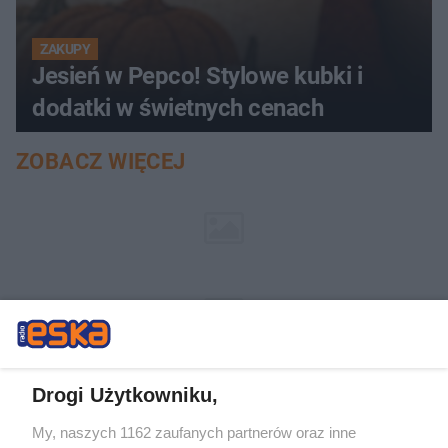
ZAKUPY
Jesień w Pepco! Stylowe kubki i
dodatki w świetnych cenach
ZOBACZ WIĘCEJ
Drogi Użytkowniku,
My, naszych 1162 zaufanych partnerów oraz inne