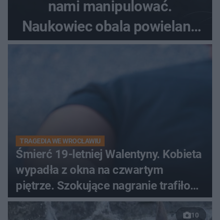
nami manipulować.
Naukowiec obala powielane
od lat mity na ich temat
TRAGEDIA WE WROCŁAWIU
Śmierć 19-letniej Walentyny. Kobieta
wypadła z okna na czwartym
piętrze. Szokujące nagranie trafiło
do sieci
10