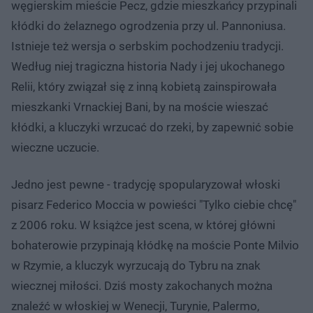
węgierskim mieście Pecz, gdzie mieszkańcy przypinali
kłódki do żelaznego ogrodzenia przy ul. Pannoniusa.
Istnieje też wersja o serbskim pochodzeniu tradycji.
Według niej tragiczna historia Nady i jej ukochanego
Relii, który związał się z inną kobietą zainspirowała
mieszkanki Vrnackiej Bani, by na moście wieszać
kłódki, a kluczyki wrzucać do rzeki, by zapewnić sobie
wieczne uczucie.
Jedno jest pewne - tradycję spopularyzował włoski
pisarz Federico Moccia w powieści "Tylko ciebie chcę"
z 2006 roku. W książce jest scena, w której główni
bohaterowie przypinają kłódkę na moście Ponte Milvio
w Rzymie, a kluczyk wyrzucają do Tybru na znak
wiecznej miłości. Dziś mosty zakochanych można
znaleźć w włoskiej w Wenecji, Turynie, Palermo,