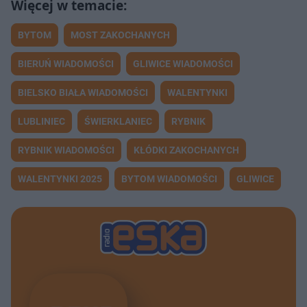
BYTOM
MOST ZAKOCHANYCH
BIERUŃ WIADOMOŚCI
GLIWICE WIADOMOŚCI
BIELSKO BIAŁA WIADOMOŚCI
WALENTYNKI
LUBLINIEC
ŚWIERKLANIEC
RYBNIK
RYBNIK WIADOMOŚCI
KŁÓDKI ZAKOCHANYCH
WALENTYNKI 2025
BYTOM WIADOMOŚCI
GLIWICE