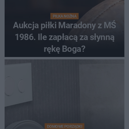
PIŁKA NOŻNA
Aukcja piłki Maradony z MŚ
1986. Ile zapłacą za słynną
rękę Boga?
DOMOWE PORZĄDKI