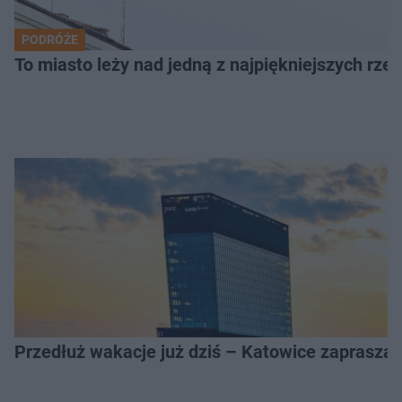
PODRÓŻE
To miasto leży nad jedną z najpiękniejszych rze
Przedłuż wakacje już dziś – Katowice zapraszaj