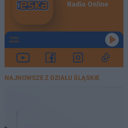
Radio Online
TERAZ
GRAMY
NAJNOWSZE Z DZIAŁU ŚLĄSKIE