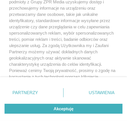
podmioty z Grupy ZPR Media uzyskujemy dostęp i
przechowujemy informacje na urządzeniu oraz
przetwarzamy dane osobowe, takie jak unikalne
identyfikatory, standardowe informacje wysyłane przez
urządzenie czy dane przeglądania w celu zapewniania
spersonalizowanych reklam, wybór spersonalizowanych
treści, pomiar reklam i treści, badanie odbiorców oraz
ulepszanie usług. Za zgodą Użytkownika my i Zaufani
Partnerzy możemy używać dokładnych danych
geolokalizacyjnych oraz aktywnie skanować
charakterystykę urządzenia do celów identyfikacji.
Ponieważ cenimy Twoją prywatność, prosimy o zgodę na
korzystanie z tych technologii poprzez kliknięcie
„Akceptuję”. Zgoda jest dobrowolna i zawsze możesz ją
Żaden utwór zamieszczony w serwisie nie może być powielany i
rozpowszechniany lub dalej rozpowszechniany w jakikolwiek sposób (w
zmienić/wycofać klikając przycisk ustawień prywatności
PARTNERZY
USTAWIENIA
tym także elektroniczny lub mechaniczny) na jakimkolwiek polu
znajdujący się w lewym dolnym rogu strony
. Niektóre
eksploatacji w jakiejkolwiek formie, włącznie z umieszczaniem w Internecie
bez pisemnej zgody właściciela praw. Jakiekolwiek użycie lub
rodzaje przetwarzania danych nie wymagają zgody
wykorzystanie utworów w całości lub w części z naruszeniem prawa, tzn.
Akceptuję
użytkownika, ale masz prawo sprzeciwić się takiemu
bez właściwej zgody, jest zabronione pod groźbą kary i może być ścigane
przetwarzaniu. Preferencje będą miały zastosowanie tylko
prawnie.
na tej witrynie.