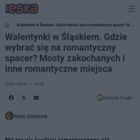
Walentynki w Śląskiem. Gdzie wybrać się na romantyczny spacer? Mosty
zakochanych i inne romantyczne miejsca
Walentynki w Śląskiem. Gdzie
wybrać się na romantyczny
spacer? Mosty zakochanych i
inne romantyczne miejsca
2025-02-07
13:15
Dodaj do Google
Agata Olejarczyk
Nie ma nic bardziej romantycznego niż