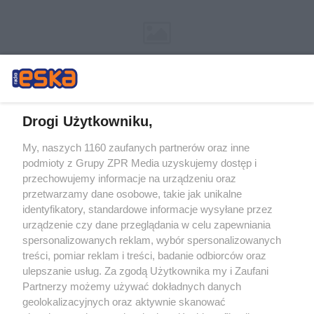
Drogi Użytkowniku,
My, naszych 1160 zaufanych partnerów oraz inne
Żaden utwór zamieszczony w serwisie nie może być powielany i
podmioty z Grupy ZPR Media uzyskujemy dostęp i
rozpowszechniany lub dalej rozpowszechniany w jakikolwiek sposób (w
tym także elektroniczny lub mechaniczny) na jakimkolwiek polu
przechowujemy informacje na urządzeniu oraz
eksploatacji w jakiejkolwiek formie, włącznie z umieszczaniem w Internecie
przetwarzamy dane osobowe, takie jak unikalne
bez pisemnej zgody właściciela praw. Jakiekolwiek użycie lub
wykorzystanie utworów w całości lub w części z naruszeniem prawa, tzn.
identyfikatory, standardowe informacje wysyłane przez
bez właściwej zgody, jest zabronione pod groźbą kary i może być ścigane
urządzenie czy dane przeglądania w celu zapewniania
prawnie.
spersonalizowanych reklam, wybór spersonalizowanych
treści, pomiar reklam i treści, badanie odbiorców oraz
ulepszanie usług. Za zgodą Użytkownika my i Zaufani
Partnerzy możemy używać dokładnych danych
geolokalizacyjnych oraz aktywnie skanować