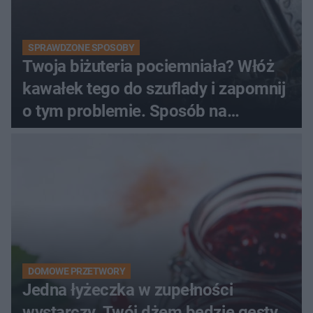
SPRAWDZONE SPOSOBY
Twoja biżuteria pociemniała? Włóż
kawałek tego do szuflady i zapomnij
o tym problemie. Sposób na
pociemniałą biżuterię
DOMOWE PRZETWORY
Jedna łyżeczka w zupełności
wystarczy. Twój dżem będzie gęsty