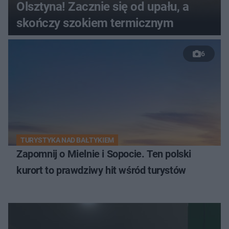
Olsztyna! Zacznie się od upału, a
skończy szokiem termicznym
6
TURYSTYKA NAD BAŁTYKIEM
Zapomnij o Mielnie i Sopocie. Ten polski
kurort to prawdziwy hit wśród turystów