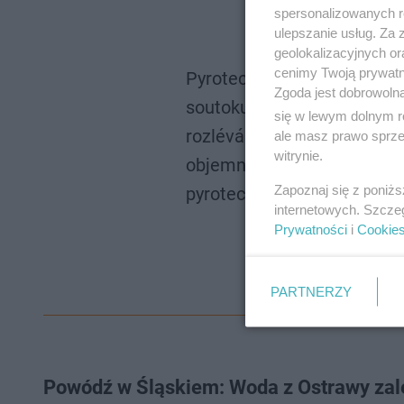
spersonalizowanych re
ulepszanie usług. Za
geolokalizacyjnych or
cenimy Twoją prywatno
Pyrotechnici pomáhají has
Zgoda jest dobrowoln
soutoku Odry a Opavy v Ost
się w lewym dolnym r
rozlévá se dál do města. Ha
ale masz prawo sprzec
witrynie.
objemné pytle s pískem – la
Zapoznaj się z poniż
pyrotechnik.
internetowych. Szcze
pic.t
Prywatności
i
Cookie
— Události 
S
PARTNERZY
Powódź w Śląskiem: Woda z Ostrawy zal