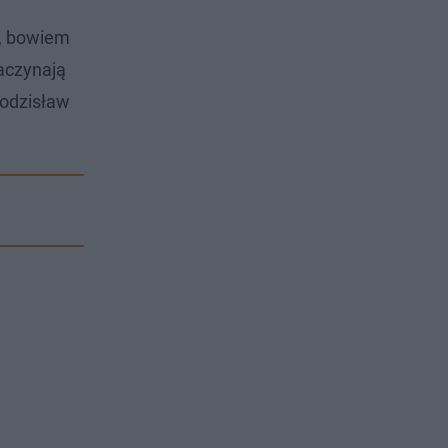
o, bowiem
zaczynają
Wodzisław