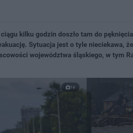
W ciągu kilku godzin doszło tam do pęknięci
akuację. Sytuacja jest o tyle nieciekawa, 
ejscowości województwa śląskiego, w tym Ra
16