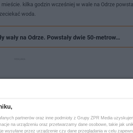
mieście. kilka godzin wcześniej w wale na Odrze powsta
rzeciekać woda.
ły wały na Odrze. Powstały dwie 50-metrow…
niku,
fanych partnerów oraz inne podmioty z Grupy ZPR Media uzyskujem
cje na urządzeniu oraz przetwarzamy dane osobowe, takie jak unika
je wysyłane przez urządzenie czy dane przeglądania w celu zapewn