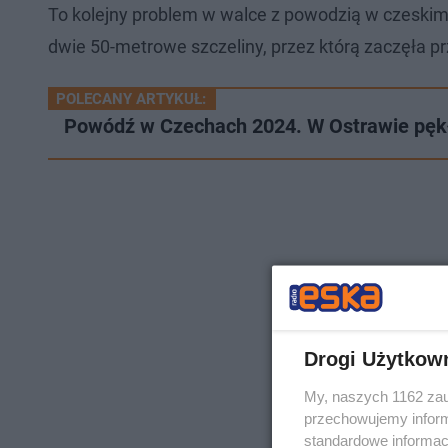
To kolejny problem w walce z powodzią w czeskim 
dwie 50-metrowe szczeliny, przez którą zaczęła p
POLECANY ARTYKUŁ:
Powódź w Czechach 2024. W Ostrawie pęk
Drogi Użytkow
My, naszych 1162 zau
przechowujemy informa
standardowe informac