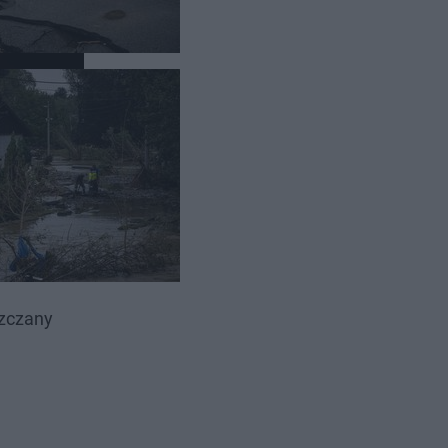
media, woda
szczany