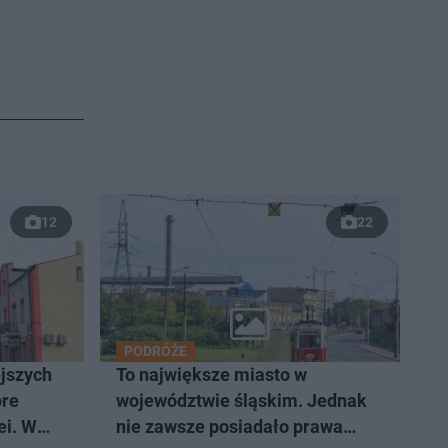
12
22
PODRÓŻE
ejszych
To największe miasto w
óre
województwie śląskim. Jednak
ei. W
nie zawsze posiadało prawa