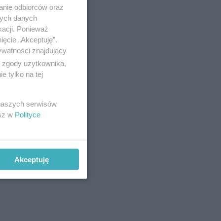
anie odbiorców oraz
nych danych
kacji. Ponieważ
ięcie „Akceptuję”.
ywatności znajdujący
ą zgody użytkownika,
 tylko na tej
 naszych serwisów
esz w
Polityce
Akceptuję