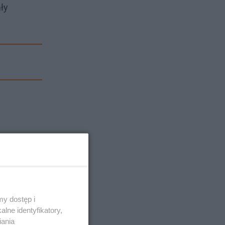
ły
y dostęp i
lne identyfikatory,
iania