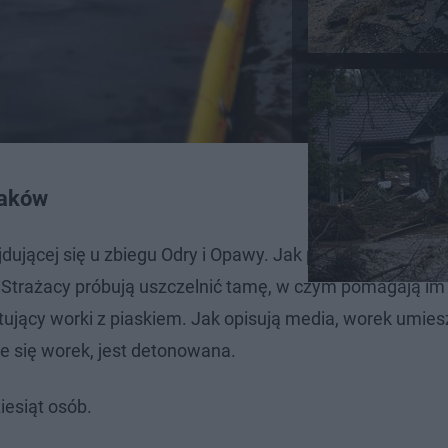
żaków
dującej się u zbiegu Odry i Opawy. Jak podają czeskie 
 Strażacy próbują uszczelnić tamę, w czym pomagają im
rtujący worki z piaskiem. Jak opisują media, worek umie
duje się worek, jest detonowana.
iesiąt osób.