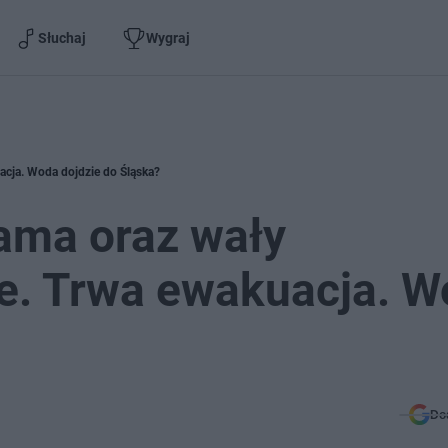
Słuchaj
Wygraj
cja. Woda dojdzie do Śląska?
ama oraz wały
. Trwa ewakuacja. W
Do