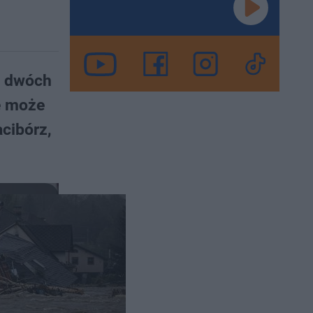
a dwóch
że może
cibórz,