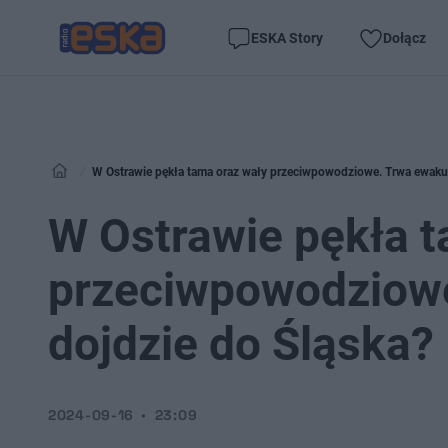
ESKA Story
Dołącz
W Ostrawie pękła tama oraz wały przeciwpowodziowe. Trwa ewakua
W Ostrawie pękła t
przeciwpowodziowe
dojdzie do Śląska?
2024-09-16
23:09