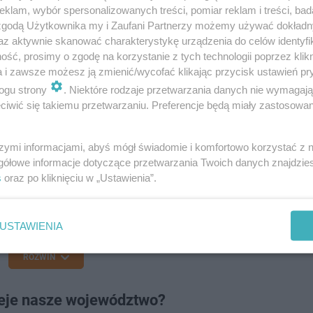
klam, wybór spersonalizowanych treści, pomiar reklam i treści, bad
 zgodą Użytkownika my i Zaufani Partnerzy możemy używać dokład
az aktywnie skanować charakterystykę urządzenia do celów identyfi
ść, prosimy o zgodę na korzystanie z tych technologii poprzez klikn
ičům s utěsněním protržené hráze na
a i zawsze możesz ją zmienić/wycofać klikając przycisk ustawień pr
ravě. Voda se tudy valí do Přívozu a
ogu strony
. Niektóre rodzaje przetwarzania danych nie wymagaj
siči tak do průrvy pokládají jeřábem
iwić się takiemu przetwarzaniu. Preferencje będą miały zastosowanie
no, na němž pytel visí, pak odpálí právě
szymi informacjami, abyś mógł świadomie i komfortowo korzystać z
gółowe informacje dotyczące przetwarzania Twoich danych znajdzi
witter.com/8ESLvBrISX
s
oraz po kliknięciu w „Ustawienia”.
Ostrava (@UdalostiOstrava)
eptember 16, 2024
USTAWIENIA
ROZWIŃ
eje nasze województwo?