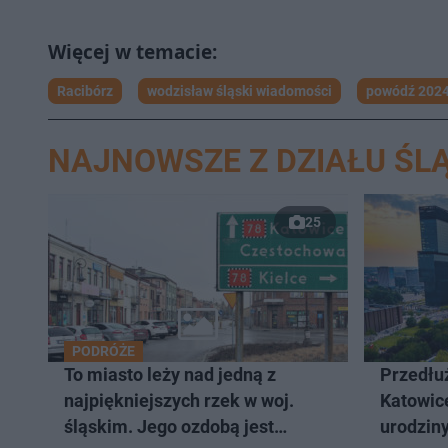
Racibórz
wodzisław śląski wiadomości
powódź 202
NAJNOWSZE Z DZIAŁU ŚLĄ
25
PODRÓŻE
To miasto leży nad jedną z
Przedłuż
najpiękniejszych rzek w woj.
Katowic
śląskim. Jego ozdobą jest
urodziny