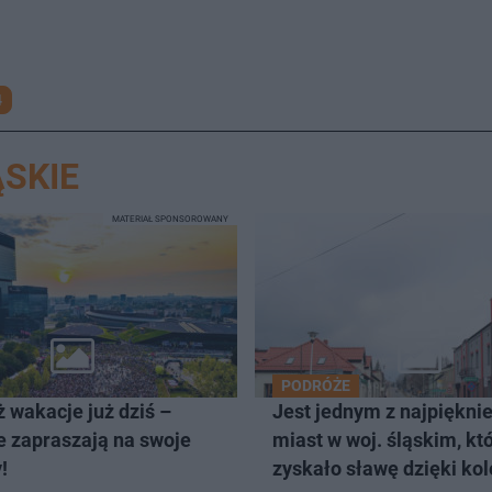
4
SKIE
MATERIAŁ SPONSOROWANY
PODRÓŻE
 wakacje już dziś –
Jest jednym z najpiękni
e zapraszają na swoje
miast w woj. śląskim, kt
!
zyskało sławę dzięki kol