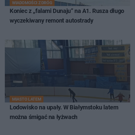
WIADOMOŚCI Z DRÓG
Koniec z „falami Dunaju” na A1. Rusza długo
wyczekiwany remont autostrady
MIASTO LATEM
Lodowisko na upały. W Białymstoku latem
można śmigać na łyżwach