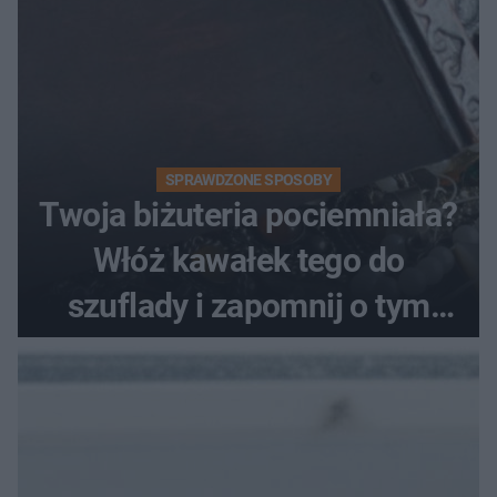
SPRAWDZONE SPOSOBY
Twoja biżuteria pociemniała?
Włóż kawałek tego do
szuflady i zapomnij o tym
problemie. Sposób na
pociemniałą biżuterię