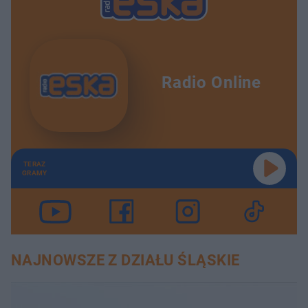
Radio Online
TERAZ
GRAMY
NAJNOWSZE Z DZIAŁU ŚLĄSKIE