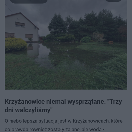
Krzyżanowice niemal wysprzątane. "Trzy
dni walczyliśmy"
O niebo lepsza sytuacja jest w Krzyżanowicach, które
co prawda również zostały zalane, ale woda -