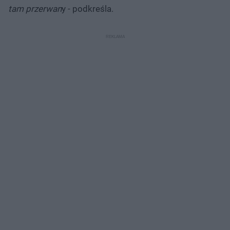
tam przerwan
y - podkreśla.