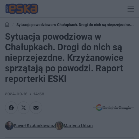
Sytuacja powodziowa w Chałupkach. Drogi do nich są nieprzejezdne.
Krzyżanowice sprzątają po powodzi. Raport reporterki ESKI
Sytuacja powodziowa w
Chałupkach. Drogi do nich są
nieprzejezdne. Krzyżanowice
sprzątają po powodzi. Raport
reporterki ESKI
2024-09-16
14:58
Dodaj do Google
Paweł Szałankiewicz
Martyna Urban