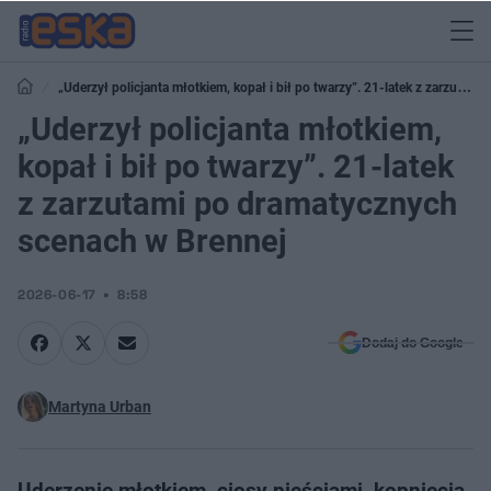
„Uderzył policjanta młotkiem, kopał i bił po twarzy”. 21-latek z zarzutami
po dramatycznych scenach w Brennej
„Uderzył policjanta młotkiem,
kopał i bił po twarzy”. 21-latek
z zarzutami po dramatycznych
scenach w Brennej
2026-06-17
8:58
Dodaj do Google
Martyna Urban
Uderzenie młotkiem, ciosy pięściami, kopnięcia