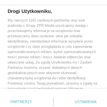
Drogi Użytkowniku,
My, naszych 1162 zaufanych partnerów oraz inne
Żaden utwór zamieszczony w serwisie nie może być powielany i
podmioty z Grupy ZPR Media uzyskujemy dostęp i
rozpowszechniany lub dalej rozpowszechniany w jakikolwiek sposób (w
tym także elektroniczny lub mechaniczny) na jakimkolwiek polu
przechowujemy informacje na urządzeniu oraz
eksploatacji w jakiejkolwiek formie, włącznie z umieszczaniem w Internecie
przetwarzamy dane osobowe, takie jak unikalne
bez pisemnej zgody właściciela praw. Jakiekolwiek użycie lub
identyfikatory, standardowe informacje wysyłane przez
wykorzystanie utworów w całości lub w części z naruszeniem prawa, tzn.
bez właściwej zgody, jest zabronione pod groźbą kary i może być ścigane
urządzenie czy dane przeglądania w celu zapewniania
prawnie.
spersonalizowanych reklam, wybór spersonalizowanych
treści, pomiar reklam i treści, badanie odbiorców oraz
ulepszanie usług. Za zgodą Użytkownika my i Zaufani
Partnerzy możemy używać dokładnych danych
geolokalizacyjnych oraz aktywnie skanować
charakterystykę urządzenia do celów identyfikacji.
Ponieważ cenimy Twoją prywatność, prosimy o zgodę na
O nas
korzystanie z tych technologii poprzez kliknięcie
Informacje prawne
„Akceptuję”. Zgoda jest dobrowolna i zawsze możesz ją
zmienić/wycofać klikając przycisk ustawień prywatności
Nasze serwisy
PARTNERZY
USTAWIENIA
znajdujący się w lewym dolnym rogu strony
. Niektóre