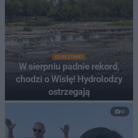
CO SIĘ STANIE?
W sierpniu padnie rekord,
chodzi o Wisłę! Hydrolodzy
ostrzegają
43