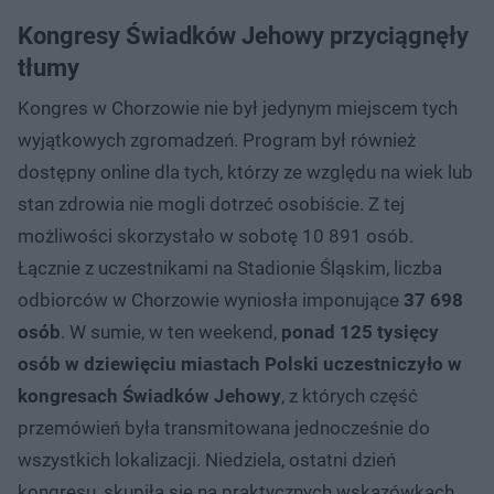
Kongresy Świadków Jehowy przyciągnęły
tłumy
Kongres w Chorzowie nie był jedynym miejscem tych
wyjątkowych zgromadzeń. Program był również
dostępny online dla tych, którzy ze względu na wiek lub
stan zdrowia nie mogli dotrzeć osobiście. Z tej
możliwości skorzystało w sobotę 10 891 osób.
Łącznie z uczestnikami na Stadionie Śląskim, liczba
odbiorców w Chorzowie wyniosła imponujące
37 698
osób
. W sumie, w ten weekend,
ponad 125 tysięcy
osób w dziewięciu miastach Polski uczestniczyło w
kongresach Świadków Jehowy
, z których część
przemówień była transmitowana jednocześnie do
wszystkich lokalizacji. Niedziela, ostatni dzień
kongresu, skupiła się na praktycznych wskazówkach