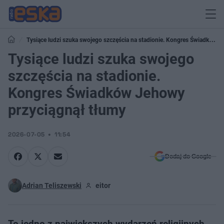
Tysiące ludzi szuka swojego szczęścia na stadionie. Kongres Świadków
Jehowy przyciągnął tłumy
Tysiące ludzi szuka swojego
szczęścia na stadionie.
Kongres Świadków Jehowy
przyciągnął tłumy
2026-07-05
11:54
Dodaj do Google
Adrian Teliszewski
eitor
To jedno z największych wydarzeń religijnych