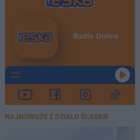
Radio Online
TERAZ
GRAMY
NAJNOWSZE Z DZIAŁU ŚLĄSKIE