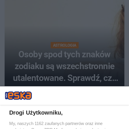
ASTROLOGIA
Osoby spod tych znaków
zodiaku są wszechstronnie
utalentowane. Sprawdź, czy
twój znak znajduje się na
liście
Drogi Użytkowniku,
My, naszych 1162 zaufanych partnerów oraz inne