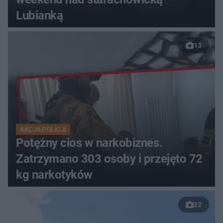
Lubianką
13
AKCJA POLICJI
Potężny cios w narkobiznes.
Zatrzymano 303 osoby i przejęto 72
kg narkotyków
22