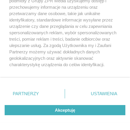
podmioty z Grupy ZPR Media uzyskujemy dostęp i
przechowujemy informacje na urządzeniu oraz
przetwarzamy dane osobowe, takie jak unikalne
identyfikatory, standardowe informacje wysyłane przez
urządzenie czy dane przeglądania w celu zapewniania
TENIS
spersonalizowanych reklam, wybór spersonalizowanych
Turniej WTA w Toronto.
treści, pomiar reklam i treści, badanie odbiorców oraz
Sznajder rywalką Świątek w
ulepszanie usług. Za zgodą Użytkownika my i Zaufani
Partnerzy możemy używać dokładnych danych
ćwierćfinale
geolokalizacyjnych oraz aktywnie skanować
charakterystykę urządzenia do celów identyfikacji.
Ponieważ cenimy Twoją prywatność, prosimy o zgodę na
korzystanie z tych technologii poprzez kliknięcie
„Akceptuję”. Zgoda jest dobrowolna i zawsze możesz ją
zmienić/wycofać klikając przycisk ustawień prywatności
PARTNERZY
USTAWIENIA
znajdujący się w lewym dolnym rogu strony
. Niektóre
rodzaje przetwarzania danych nie wymagają zgody
Akceptuję
użytkownika, ale masz prawo sprzeciwić się takiemu
przetwarzaniu. Preferencje będą miały zastosowanie tylko
na tej witrynie.