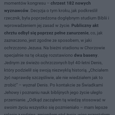
momentów kongresu –
chrzest 182 nowych
wyznawców
. Decyzja o tym kroku, jak podkreślił
rzecznik, była poprzedzona dogłębnym studium Biblii i
wprowadzeniem jej zasad w życie.
Publiczny akt
chrztu odbył się poprzez pełne zanurzenie
, co, jak
zaznaczono, jest zgodne ze sposobem, w jaki
ochrzczono Jezusa. Na bieżni stadionu w Chorzowie
specjalnie na tę okazję rozstawiono
dwa baseny
.
Jednym ze świeżo ochrzczonych był 40-letni Denis,
który podzielił się swoją niezwykłą historią. „Chciałem
żyć naprawdę szczęśliwie, ale nie wiedziałem jak to
zrobić” – wyznał Denis. Po kontakcie ze Świadkami
Jehowy i poznaniu nauk biblijnych jego życie uległo
przemianie. „Odkąd zacząłem tą wiedzę stosować w
swoim życiu wszystko się pozmieniało – mam lepsze
relacje z rodziną, zmieniłem styl życia, więc przestałem