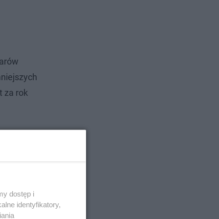
larów
mniejszych
 za rok
y dostęp i
lne identyfikatory,
iania