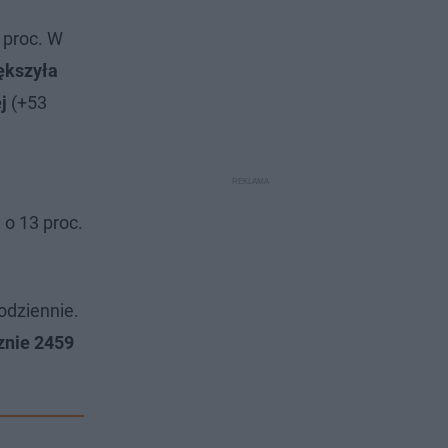
 proc. W
ększyła
j
(+53
o 13 proc.
odziennie.
znie 2459