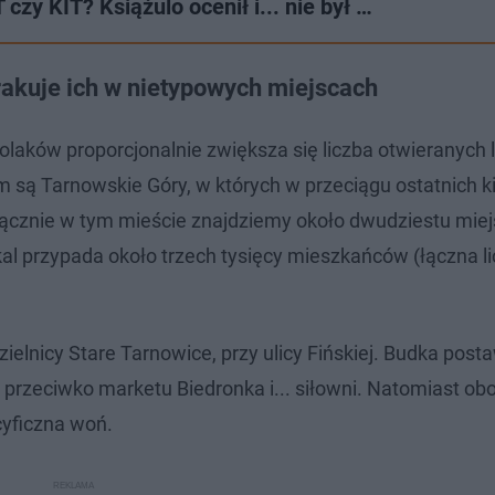
zy KIT? Książulo ocenił i... nie był …
rakuje ich w nietypowych miejscach
ków proporcjonalnie zwiększa się liczba otwieranych l
są Tarnowskie Góry, w których w przeciągu ostatnich ki
 Łącznie w tym mieście znajdziemy około dwudziestu miej
kal przypada około trzech tysięcy mieszkańców (łączna l
ielnicy Stare Tarnowice, przy ulicy Fińskiej. Budka post
przeciwko marketu Biedronka i... siłowni. Natomiast ob
cyficzna woń.