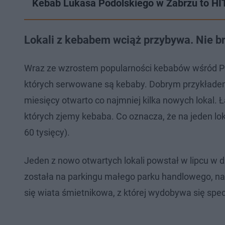
Kebab Lukasa Podolskiego w Zabrzu to HIT c
Lokali z kebabem wciąż przybywa. Nie b
Wraz ze wzrostem popularności kebabów wśród Pola
których serwowane są kebaby. Dobrym przykładem 
miesięcy otwarto co najmniej kilka nowych lokal.
których zjemy kebaba. Co oznacza, że na jeden lo
60 tysięcy).
Jeden z nowo otwartych lokali powstał w lipcu w dz
została na parkingu małego parku handlowego, na 
się wiata śmietnikowa, z której wydobywa się spe