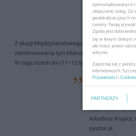
spersonalizowanych re
ulepszanie usług. Za
geolokalizacyjnych or
cenimy Twoją prywatno
Zgoda jest dobrowoln
się w lewym dolnym r
Z okazji Międzynarodowego Dnia Kebaba, przypad
ale masz prawo sprzec
witrynie.
zainteresowania tym bliskowschodnim daniem – li
W ciągu trzech dni (11–13 lipca) użytkownicy plat
Zapoznaj się z poniż
internetowych. Szcze
Prywatności
i
Cookie
– Siłą kebaba jest
cenowo, szybkie do
PARTNERZY
grono konsumentów
odpowiada na potr
Arkadiusz Krupicz, 
pyszne.pl.