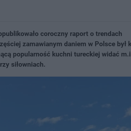
opublikowało coroczny raport o trendach
częściej zamawianym daniem w Polsce był 
nącą popularność kuchni tureckiej widać m.i
zy siłowniach.