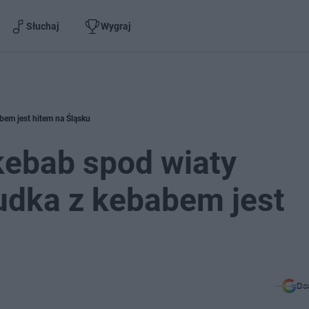
Słuchaj
Wygraj
abem jest hitem na Śląsku
i kebab spod wiaty
udka z kebabem jest
Do