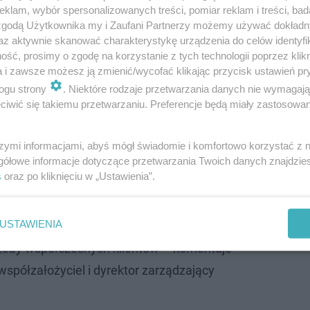
klam, wybór spersonalizowanych treści, pomiar reklam i treści, bad
 zgodą Użytkownika my i Zaufani Partnerzy możemy używać dokład
az aktywnie skanować charakterystykę urządzenia do celów identyfi
ść, prosimy o zgodę na korzystanie z tych technologii poprzez klikn
a i zawsze możesz ją zmienić/wycofać klikając przycisk ustawień pr
ogu strony
. Niektóre rodzaje przetwarzania danych nie wymagaj
ającego na 11 lipca, odnotowano znaczący wzrost
iwić się takiemu przetwarzaniu. Preferencje będą miały zastosowanie
czba zamówień była aż o 31 proc. wyższa niż miesiąc wc
formy pyszne.pl złożyli ponad 50 tysięcy zamówień na k
szymi informacjami, abyś mógł świadomie i komfortowo korzystać z
gółowe informacje dotyczące przetwarzania Twoich danych znajdzi
s
oraz po kliknięciu w „Ustawienia”.
 jego dostępność – to danie przystępne
 przygotowania i lubiane przez szerokie
USTAWIENIA
. W połączeniu z wygodną dostawą
zeby współczesnych klientów – komentuje
współzałożyciel i dyrektor zarządzający