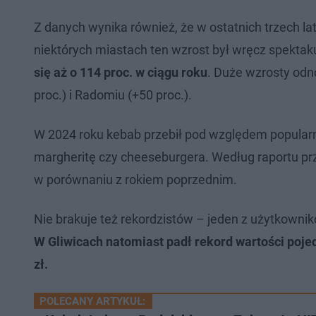
Z danych wynika również, że w ostatnich trzech lat
niektórych miastach ten wzrost był wręcz spektak
się aż o 114 proc. w ciągu roku
. Duże wzrosty odn
proc.) i Radomiu (+50 proc.).
W 2024 roku kebab przebił pod względem popularn
margheritę czy cheeseburgera. Według raportu pr
w porównaniu z rokiem poprzednim.
Nie brakuje też rekordzistów – jeden z użytkowni
W Gliwicach natomiast padł rekord wartości poj
zł.
POLECANY ARTYKUŁ: