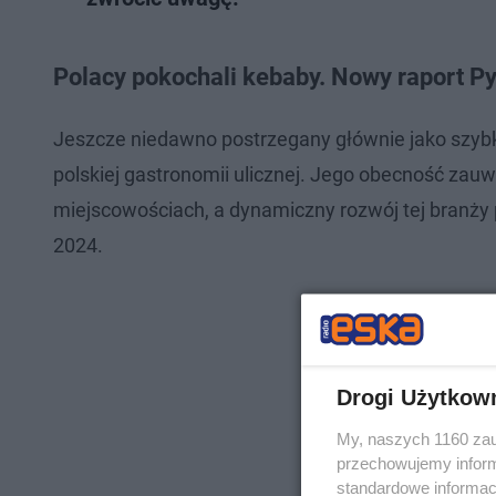
Polacy pokochali kebaby. Nowy raport Py
Jeszcze niedawno postrzegany głównie jako szybka
polskiej gastronomii ulicznej. Jego obecność zauw
miejscowościach, a dynamiczny rozwój tej branży 
2024.
Drogi Użytkow
My, naszych 1160 zau
przechowujemy informa
standardowe informac