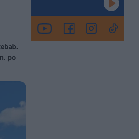
kebab.
n. po