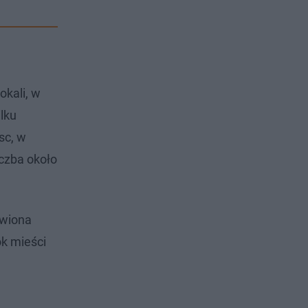
okali, w
lku
sc, w
iczba około
awiona
ok mieści