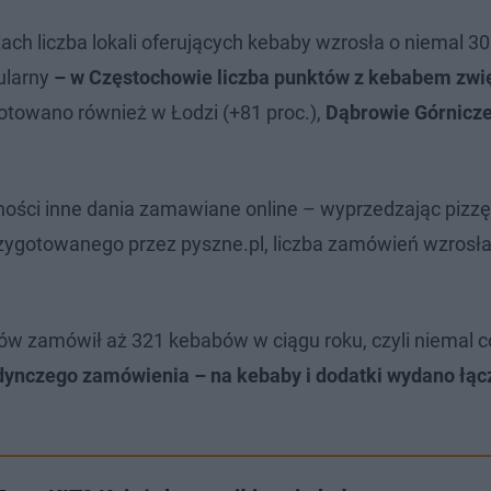
ach liczba lokali oferujących kebaby wzrosła o niemal 30
ularny
– w Częstochowie liczba punktów z kebabem zwi
otowano również w Łodzi (+81 proc.),
Dąbrowie Górnicze
ości inne dania zamawiane online – wyprzedzając pizzę
zygotowanego przez pyszne.pl, liczba zamówień wzrosła 
ków zamówił aż 321 kebabów w ciągu roku, czyli niemal c
edynczego zamówienia – na kebaby i dodatki wydano łąc