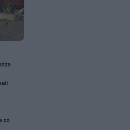
erdza
ali
a co