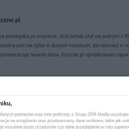
szne.pl
 przekąska po imprezie, dziś kebab stał się jednym z fi
ażalna jest nie tylko w dużych miastach, ale również w 
potwierdzają twarde dane. Pyszne.pl opublikowało raport
niku,
fanych partnerów oraz inne podmioty z Grupy ZPR Media uzyskujem
cje na urządzeniu oraz przetwarzamy dane osobowe, takie jak unika
je wysyłane przez urządzenie czy dane przeglądania w celu zapewn