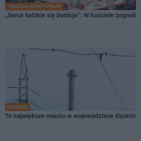
TRAGEDIA W PRZYSTAJNI
„Serce ludzkie się buntuje”. W kościele żegnali
PODRÓŻE
To największe miasto w województwie śląskim. 