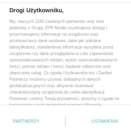
Drogi Użytkowniku,
My, naszych 1160 zaufanych partnerów oraz inne
Żaden utwór zamieszczony w serwisie nie może być powielany i
podmioty z Grupy ZPR Media uzyskujemy dostęp i
rozpowszechniany lub dalej rozpowszechniany w jakikolwiek sposób (w
tym także elektroniczny lub mechaniczny) na jakimkolwiek polu
przechowujemy informacje na urządzeniu oraz
eksploatacji w jakiejkolwiek formie, włącznie z umieszczaniem w Internecie
przetwarzamy dane osobowe, takie jak unikalne
bez pisemnej zgody właściciela praw. Jakiekolwiek użycie lub
identyfikatory, standardowe informacje wysyłane przez
wykorzystanie utworów w całości lub w części z naruszeniem prawa, tzn.
bez właściwej zgody, jest zabronione pod groźbą kary i może być ścigane
urządzenie czy dane przeglądania w celu zapewniania
prawnie.
spersonalizowanych reklam, wybór spersonalizowanych
treści, pomiar reklam i treści, badanie odbiorców oraz
ulepszanie usług. Za zgodą Użytkownika my i Zaufani
Partnerzy możemy używać dokładnych danych
geolokalizacyjnych oraz aktywnie skanować
charakterystykę urządzenia do celów identyfikacji.
Ponieważ cenimy Twoją prywatność, prosimy o zgodę na
O nas
korzystanie z tych technologii poprzez kliknięcie
Informacje prawne
„Akceptuję”. Zgoda jest dobrowolna i zawsze możesz ją
zmienić/wycofać klikając przycisk ustawień prywatności
Nasze serwisy
PARTNERZY
USTAWIENIA
znajdujący się w lewym dolnym rogu strony
. Niektóre