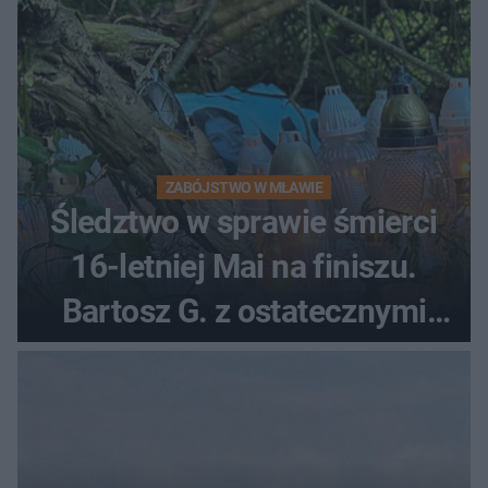
ZABÓJSTWO W MŁAWIE
Śledztwo w sprawie śmierci
16-letniej Mai na finiszu.
Bartosz G. z ostatecznymi
zarzutami