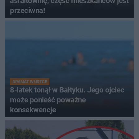
asfaltownię, część mieszkańców jest
przeciwna!
DRAMAT W USTCE
8-latek tonął w Bałtyku. Jego ojciec
może ponieść poważne
konsekwencje