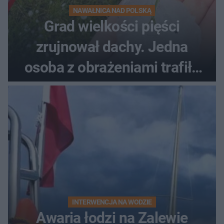
NAWAŁNICA NAD POLSKĄ
Grad wielkości pięści
zrujnował dachy. Jedna
osoba z obrażeniami trafiła
do szpitala
INTERWENCJA NA WODZIE
Awaria łodzi na Zalewie