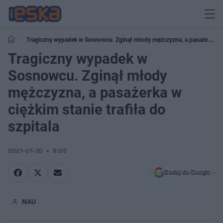
Tragiczny wypadek w Sosnowcu. Zginął młody mężczyzna, a pasażerka
w ciężkim stanie trafiła do szpitala
Tragiczny wypadek w
Sosnowcu. Zginął młody
mężczyzna, a pasażerka w
ciężkim stanie trafiła do
szpitala
2021-01-20
9:05
Dodaj do Google
NAU