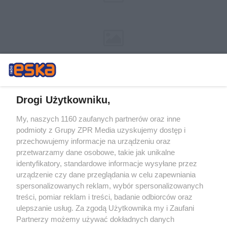
Drogi Użytkowniku,
My, naszych 1160 zaufanych partnerów oraz inne
Żaden utwór zamieszczony w serwisie nie może być powielany i
podmioty z Grupy ZPR Media uzyskujemy dostęp i
rozpowszechniany lub dalej rozpowszechniany w jakikolwiek sposób (w
tym także elektroniczny lub mechaniczny) na jakimkolwiek polu
przechowujemy informacje na urządzeniu oraz
eksploatacji w jakiejkolwiek formie, włącznie z umieszczaniem w
przetwarzamy dane osobowe, takie jak unikalne
Internecie bez pisemnej zgody właściciela praw. Jakiekolwiek użycie lub
identyfikatory, standardowe informacje wysyłane przez
wykorzystanie utworów w całości lub w części z naruszeniem prawa,
tzn. bez właściwej zgody, jest zabronione pod groźbą kary i może być
urządzenie czy dane przeglądania w celu zapewniania
ścigane prawnie.
spersonalizowanych reklam, wybór spersonalizowanych
treści, pomiar reklam i treści, badanie odbiorców oraz
ulepszanie usług. Za zgodą Użytkownika my i Zaufani
Partnerzy możemy używać dokładnych danych