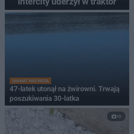
Intercity uderzył w traktor
DRAMAT NAD WODĄ
47-latek utonął na żwirowni. Trwają
poszukiwania 30-latka
10