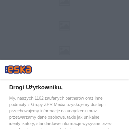
Drogi Użytkowniku,
My, naszych 1162 zaufanych partnerów oraz inne
Żaden utwór zamieszczony w serwisie nie może być powielany i
podmioty z Grupy ZPR Media uzyskujemy dostęp i
rozpowszechniany lub dalej rozpowszechniany w jakikolwiek sposób (w
tym także elektroniczny lub mechaniczny) na jakimkolwiek polu
przechowujemy informacje na urządzeniu oraz
eksploatacji w jakiejkolwiek formie, włącznie z umieszczaniem w Internecie
przetwarzamy dane osobowe, takie jak unikalne
bez pisemnej zgody właściciela praw. Jakiekolwiek użycie lub
identyfikatory, standardowe informacje wysyłane przez
wykorzystanie utworów w całości lub w części z naruszeniem prawa, tzn.
bez właściwej zgody, jest zabronione pod groźbą kary i może być ścigane