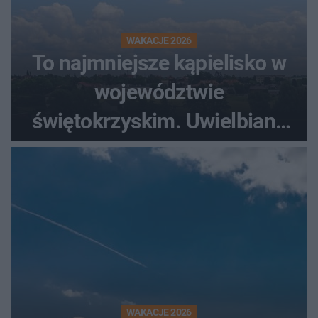
WAKACJE 2026
To najmniejsze kąpielisko w
województwie
świętokrzyskim. Uwielbiany
przez wędkarzy i turystów
WAKACJE 2026