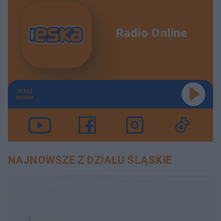
Radio Online
TERAZ
GRAMY
NAJNOWSZE Z DZIAŁU ŚLĄSKIE