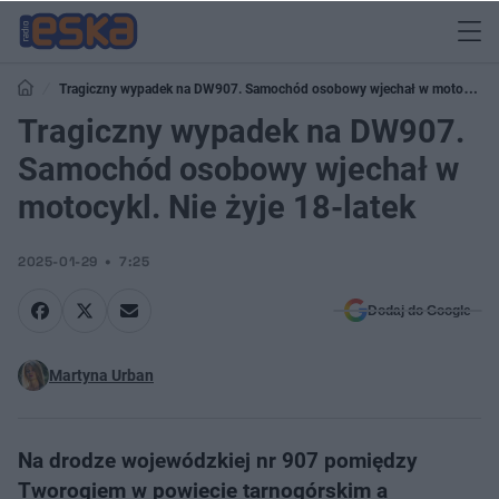
Tragiczny wypadek na DW907. Samochód osobowy wjechał w motocykl.
Nie żyje 18-latek
Tragiczny wypadek na DW907.
Samochód osobowy wjechał w
motocykl. Nie żyje 18-latek
2025-01-29
7:25
Dodaj do Google
Martyna Urban
Na drodze wojewódzkiej nr 907 pomiędzy
Tworogiem w powiecie tarnogórskim a