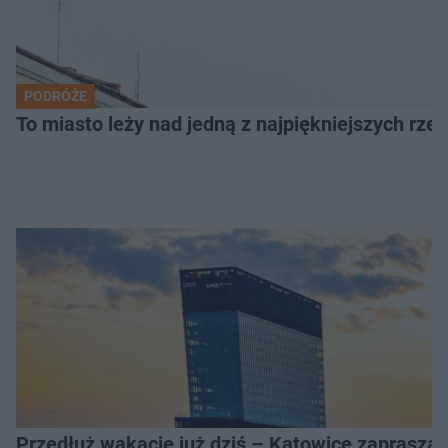
PODRÓŻE
To miasto leży nad jedną z najpiękniejszych rze
Przedłuż wakacje już dziś – Katowice zapraszaj