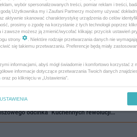
klam, wybór spersonalizowanych treści, pomiar reklam i treści, bad
 zgodą Użytkownika my i Zaufani Partnerzy możemy używać dokład
az aktywnie skanować charakterystykę urządzenia do celów identyfi
ść, prosimy o zgodę na korzystanie z tych technologii poprzez klikn
a i zawsze możesz ją zmienić/wycofać klikając przycisk ustawień pr
ogu strony
. Niektóre rodzaje przetwarzania danych nie wymagaj
 się swobodnie po lokalu, a zapach i stan kuchni pozosta
iwić się takiemu przetwarzaniu. Preferencje będą miały zastosowanie
roblemy z zaopatrzeniem sprawiały, że restauracja prakty
szymi informacjami, abyś mógł świadomie i komfortowo korzystać z
gółowe informacje dotyczące przetwarzania Twoich danych znajdzi
podstawowych produktów. Zdarzało się nawet, że w lokalu 
s
oraz po kliknięciu w „Ustawienia”.
owane na czas.
USTAWIENIA
euszowego odcinka "Kuchennych rewolucji…