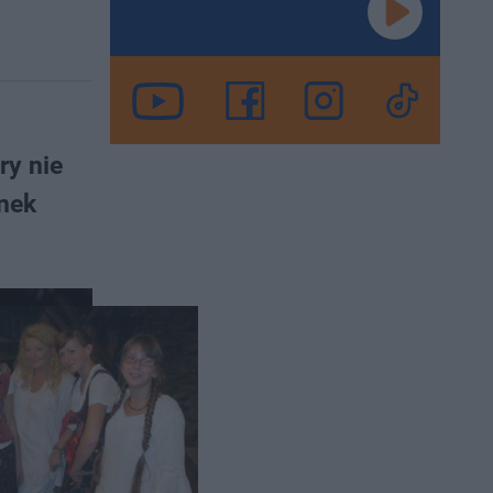
ry nie
inek