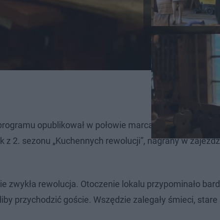
 programu opublikował w połowie marca fanpage „Czorny
ek z 2. sezonu „Kuchennych rewolucji”, nagrany w zajeźd
zie zwykła rewolucja. Otoczenie lokalu przypominało bard
by przychodzić goście. Wszędzie zalegały śmieci, stare 