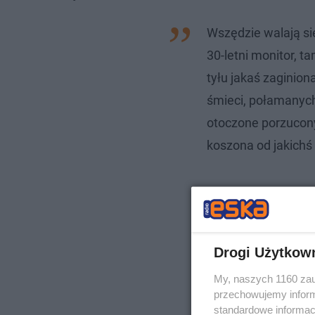
Wszędzie walają się
30-letni monitor, t
tyłu jakaś zaginion
śmieci, połamanych
otoczone porzucony
koszona od jakichś 
Drogi Użytkow
My, naszych 1160 zau
przechowujemy informa
standardowe informac