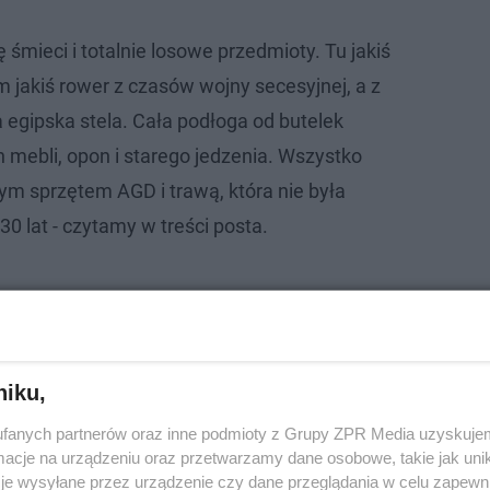
 śmieci i totalnie losowe przedmioty. Tu jakiś
am jakiś rower z czasów wojny secesyjnej, a z
a egipska stela. Cała podłoga od butelek
 mebli, opon i starego jedzenia. Wszystko
m sprzętem AGD i trawą, która nie była
30 lat - czytamy w treści posta.
niku,
fanych partnerów oraz inne podmioty z Grupy ZPR Media uzyskujem
cje na urządzeniu oraz przetwarzamy dane osobowe, takie jak unika
je wysyłane przez urządzenie czy dane przeglądania w celu zapewn