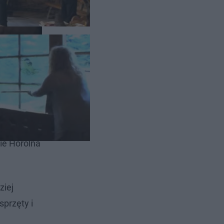
 narzeka –
zie Horolna
ziej
sprzęty i