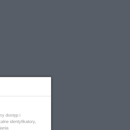
y dostęp i
lne identyfikatory,
iania