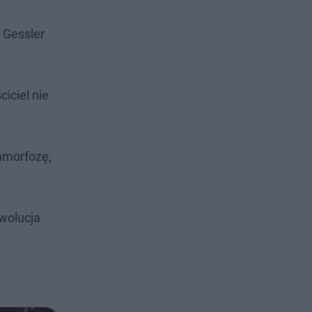
 Gessler
iciel nie
amorfozę,
ewolucja