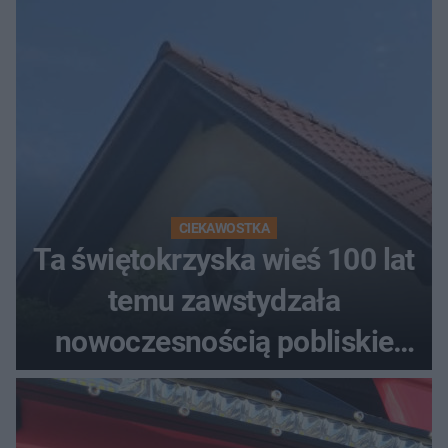
CIEKAWOSTKA
Ta świętokrzyska wieś 100 lat
temu zawstydzała
nowoczesnością pobliskie
miasta. Prąd, telefon i
luksusowa auta