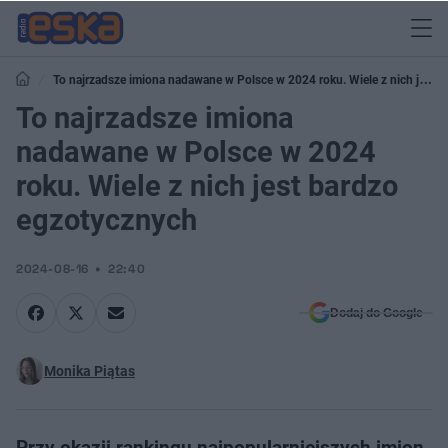
To najrzadsze imiona nadawane w Polsce w 2024 roku. Wiele z nich jest
bardzo egzotycznych
To najrzadsze imiona
nadawane w Polsce w 2024
roku. Wiele z nich jest bardzo
egzotycznych
2024-08-16
22:40
Dodaj do Google
Monika Piątas
Przy okazji rankingu najpopularniejszych imion