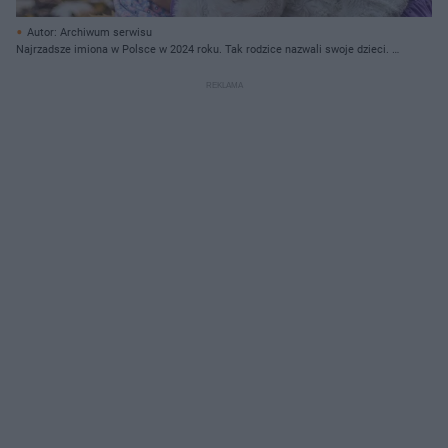
Autor: Archiwum serwisu
Najrzadsze imiona w Polsce w 2024 roku. Tak rodzice nazwali swoje dzieci. O
części z nich na pewno w życiu nie słyszeliście