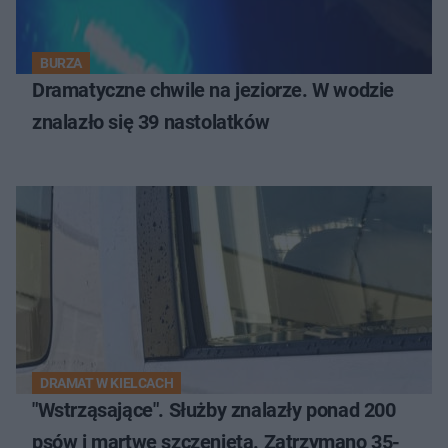
BURZA
Dramatyczne chwile na jeziorze. W wodzie
znalazło się 39 nastolatków
DRAMAT W KIELCACH
"Wstrząsające". Służby znalazły ponad 200
psów i martwe szczenięta. Zatrzymano 35-