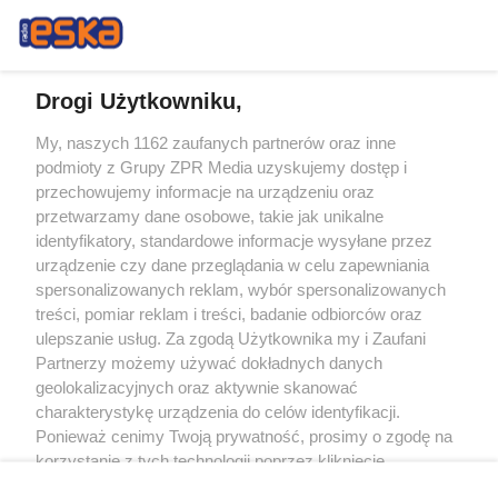
Drogi Użytkowniku,
My, naszych 1162 zaufanych partnerów oraz inne
Żaden utwór zamieszczony w serwisie nie może być powielany i
podmioty z Grupy ZPR Media uzyskujemy dostęp i
rozpowszechniany lub dalej rozpowszechniany w jakikolwiek sposób (w
tym także elektroniczny lub mechaniczny) na jakimkolwiek polu
przechowujemy informacje na urządzeniu oraz
eksploatacji w jakiejkolwiek formie, włącznie z umieszczaniem w Internecie
przetwarzamy dane osobowe, takie jak unikalne
bez pisemnej zgody właściciela praw. Jakiekolwiek użycie lub
identyfikatory, standardowe informacje wysyłane przez
wykorzystanie utworów w całości lub w części z naruszeniem prawa, tzn.
bez właściwej zgody, jest zabronione pod groźbą kary i może być ścigane
urządzenie czy dane przeglądania w celu zapewniania
prawnie.
spersonalizowanych reklam, wybór spersonalizowanych
treści, pomiar reklam i treści, badanie odbiorców oraz
ulepszanie usług. Za zgodą Użytkownika my i Zaufani
Partnerzy możemy używać dokładnych danych
geolokalizacyjnych oraz aktywnie skanować
charakterystykę urządzenia do celów identyfikacji.
Ponieważ cenimy Twoją prywatność, prosimy o zgodę na
O nas
korzystanie z tych technologii poprzez kliknięcie
Informacje prawne
„Akceptuję”. Zgoda jest dobrowolna i zawsze możesz ją