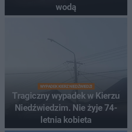
wodą
WYPADEK KIERZ NIEDŹWIEDZI
Tragiczny wypadek w Kierzu
Niedźwiedzim. Nie żyje 74-
letnia kobieta