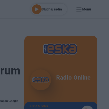
Słuchaj radia
Menu
m
trum
Radio Online
daj do Google
TERAZ GRAMY