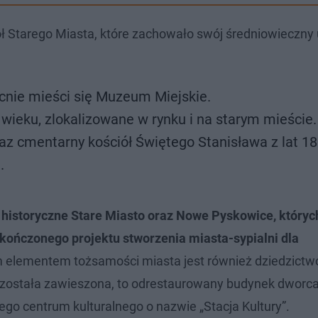
ł Starego Miasta, które zachowało swój średniowieczny 
cnie mieści się Muzeum Miejskie.
X wieku, zlokalizowane w rynku i na starym mieście.
az cmentarny kościół Świętego Stanisława z lat 1
.
:
historyczne Stare Miasto oraz Nowe Pyskowice, który
kończonego projektu stworzenia miasta-sypialni dla
elementem tożsamości miasta jest również dziedzictw
 została zawieszona, to odrestaurowany budynek dworc
go centrum kulturalnego o nazwie „Stacja Kultury”.