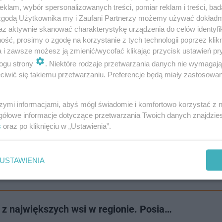
klam, wybór spersonalizowanych treści, pomiar reklam i treści, bad
i odbudowano z poszanowaniem ich zabytkowego charak
 zgodą Użytkownika my i Zaufani Partnerzy możemy używać dokład
az aktywnie skanować charakterystykę urządzenia do celów identyfi
ść, prosimy o zgodę na korzystanie z tych technologii poprzez klikn
a i zawsze możesz ją zmienić/wycofać klikając przycisk ustawień pr
ogu strony
. Niektóre rodzaje przetwarzania danych nie wymagaj
iwić się takiemu przetwarzaniu. Preferencje będą miały zastosowanie
szymi informacjami, abyś mógł świadomie i komfortowo korzystać z
gółowe informacje dotyczące przetwarzania Twoich danych znajdzi
s
oraz po kliknięciu w „Ustawienia”.
USTAWIENIA
 z największych wsi w regionie. Posia…