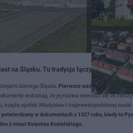
ast na Śląsku. Tu tradycja łączy się z nowocz
 dziejami Górnego Śląska.
Pierwsze wzmianki o osadzie,
okumenty wskazują, że jej nazwa wywodzi się od założyc
oku, książę opolski Władysław I najprawdopodobniej nadał
ł potwierdzony w dokumentach z 1327 roku, kiedy to Py
dno z miast Księstwa Kozielskiego.