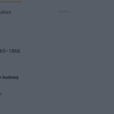
układ.
865–1868.
ch budowę
o
a