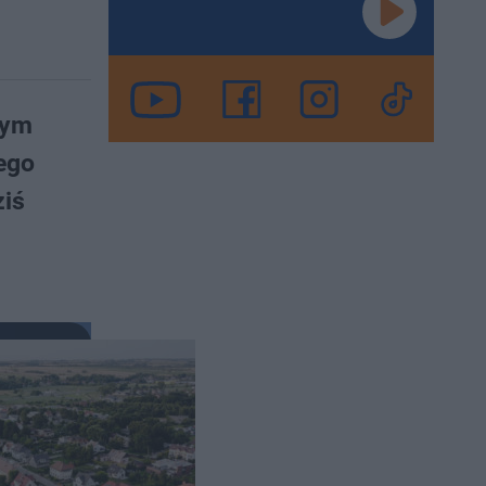
nym
nego
ziś