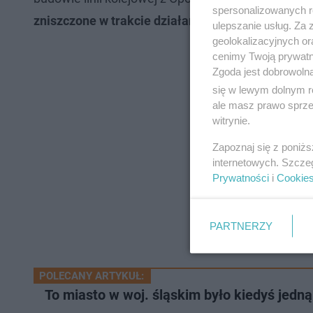
spersonalizowanych re
zniszczone w trakcie działań wojennych budynk
ulepszanie usług. Za
geolokalizacyjnych or
cenimy Twoją prywatno
Zgoda jest dobrowoln
się w lewym dolnym r
ale masz prawo sprzec
witrynie.
Zapoznaj się z poniż
internetowych. Szcze
Prywatności
i
Cookie
PARTNERZY
POLECANY ARTYKUŁ:
To miasto w woj. śląskim było kiedyś jedną