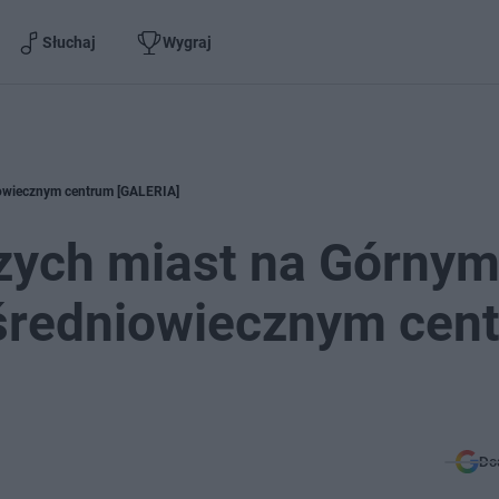
Słuchaj
Wygraj
niowiecznym centrum [GALERIA]
szych miast na Górny
średniowiecznym cen
Do