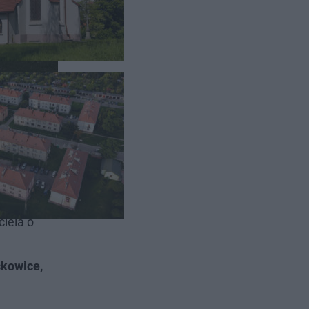
esnością
 wówczas
iela o
skowice,