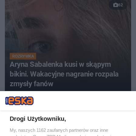
62
ROZRYWKA
Aryna Sabalenka kusi w skąpym
bikini. Wakacyjne nagranie rozpala
zmysły fanów
Drogi Użytkowniku,
My, naszych 1162 zaufanych partnerów oraz inne