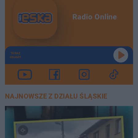
Radio Online
TERAZ
GRAMY
NAJNOWSZE Z DZIAŁU ŚLĄSKIE