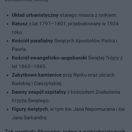
Układ urbanistyczny
starego miasta z rynkiem.
Ratusz
z lat 1797–1801, przebudowany w 1934
roku.
Kościół parafialny
Świętych Apostołów Piotra i
Pawła.
Kościół ewangelicko-augsburski
Świętej Trójcy z
lat 1863–1865.
Zabytkowe kamienice
przy Rynku oraz ulicach
Bielskiej i Cieszyńskiej.
Dawny zespół szpitalny
z kościołem Znalezienia
Krzyża Świętego.
Figury świętych
, w tym św. Jana Nepomucena i św.
Jana Sarkandra.
Tak wygląda Skoczów, jedno z najpiękniejszych