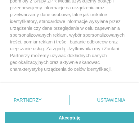
podmioty z Grupy ZPR Media uzyskujemy dostęp i
przechowujemy informacje na urządzeniu oraz
przetwarzamy dane osobowe, takie jak unikalne
SIATKÓWKA
identyfikatory, standardowe informacje wysyłane przez
Klubowe Mistrzostwa Świata
urządzenie czy dane przeglądania w celu zapewniania
siatkarzy na Śląsku. Czy polski klub
spersonalizowanych reklam, wybór spersonalizowanych
treści, pomiar reklam i treści, badanie odbiorców oraz
przejdzie do historii
ulepszanie usług. Za zgodą Użytkownika my i Zaufani
Partnerzy możemy używać dokładnych danych
ZOBACZ WIĘCEJ
geolokalizacyjnych oraz aktywnie skanować
charakterystykę urządzenia do celów identyfikacji.
Ponieważ cenimy Twoją prywatność, prosimy o zgodę na
korzystanie z tych technologii poprzez kliknięcie
„Akceptuję”. Zgoda jest dobrowolna i zawsze możesz ją
zmienić/wycofać klikając przycisk ustawień prywatności
PARTNERZY
USTAWIENIA
znajdujący się w lewym dolnym rogu strony
. Niektóre
rodzaje przetwarzania danych nie wymagają zgody
Akceptuję
użytkownika, ale masz prawo sprzeciwić się takiemu
przetwarzaniu. Preferencje będą miały zastosowanie tylko
na tej witrynie.