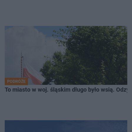
PODRÓŻE
To miasto w woj. śląskim długo było wsią. Odzy