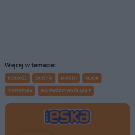
PODRÓŻE
ZABYTKI
MIASTO
ŚLĄSK
TURYSTYKA
WOJEWÓDZTWO ŚLĄSKIE