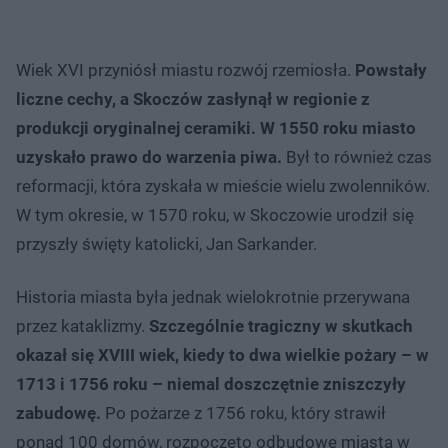
Wiek XVI przyniósł miastu rozwój rzemiosła.
Powstały
liczne cechy, a Skoczów zasłynął w regionie z
produkcji oryginalnej ceramiki. W 1550 roku miasto
uzyskało prawo do warzenia piwa.
Był to również czas
reformacji, która zyskała w mieście wielu zwolenników.
W tym okresie, w 1570 roku, w Skoczowie urodził się
przyszły święty katolicki, Jan Sarkander.
Historia miasta była jednak wielokrotnie przerywana
przez kataklizmy.
Szczególnie tragiczny w skutkach
okazał się XVIII wiek, kiedy to dwa wielkie pożary – w
1713 i 1756 roku – niemal doszczętnie zniszczyły
zabudowę.
Po pożarze z 1756 roku, który strawił
ponad 100 domów, rozpoczęto odbudowę miasta w