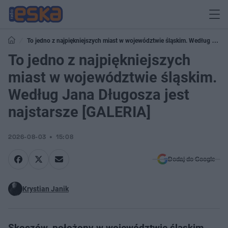
To jedno z najpiękniejszych miast w województwie śląskim. Według Jana
Długosza jest najstarsze [GALERIA]
To jedno z najpiękniejszych
miast w województwie śląskim.
Według Jana Długosza jest
najstarsze [GALERIA]
2026-08-03
15:08
Dodaj do Google
Krystian Janik
Skoczów, położony w województwie śląskim,