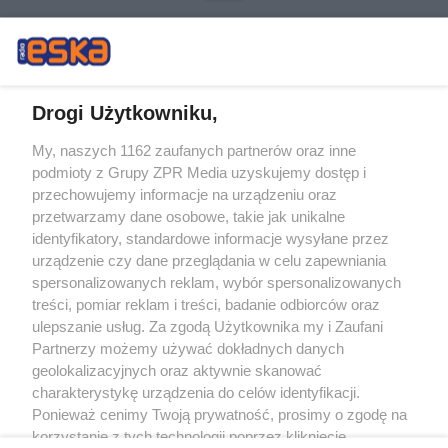
Drogi Użytkowniku,
My, naszych 1162 zaufanych partnerów oraz inne
Żaden utwór zamieszczony w serwisie nie może być powielany i
podmioty z Grupy ZPR Media uzyskujemy dostęp i
rozpowszechniany lub dalej rozpowszechniany w jakikolwiek sposób (w
tym także elektroniczny lub mechaniczny) na jakimkolwiek polu
przechowujemy informacje na urządzeniu oraz
eksploatacji w jakiejkolwiek formie, włącznie z umieszczaniem w Internecie
przetwarzamy dane osobowe, takie jak unikalne
bez pisemnej zgody właściciela praw. Jakiekolwiek użycie lub
wykorzystanie utworów w całości lub w części z naruszeniem prawa, tzn.
identyfikatory, standardowe informacje wysyłane przez
bez właściwej zgody, jest zabronione pod groźbą kary i może być ścigane
urządzenie czy dane przeglądania w celu zapewniania
prawnie.
spersonalizowanych reklam, wybór spersonalizowanych
treści, pomiar reklam i treści, badanie odbiorców oraz
ulepszanie usług. Za zgodą Użytkownika my i Zaufani
Partnerzy możemy używać dokładnych danych
geolokalizacyjnych oraz aktywnie skanować
charakterystykę urządzenia do celów identyfikacji.
O nas
Ponieważ cenimy Twoją prywatność, prosimy o zgodę na
korzystanie z tych technologii poprzez kliknięcie