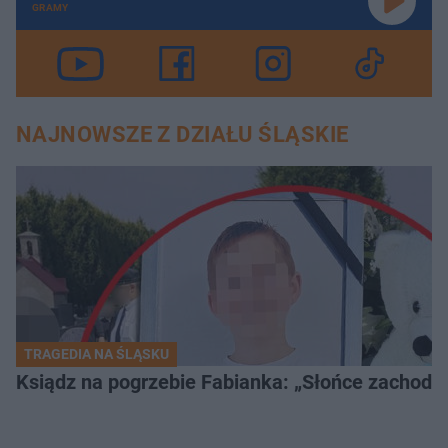
GRAMY
NAJNOWSZE Z DZIAŁU ŚLĄSKIE
TRAGEDIA NA ŚLĄSKU
Ksiądz na pogrzebie Fabianka: „Słońce zachodz