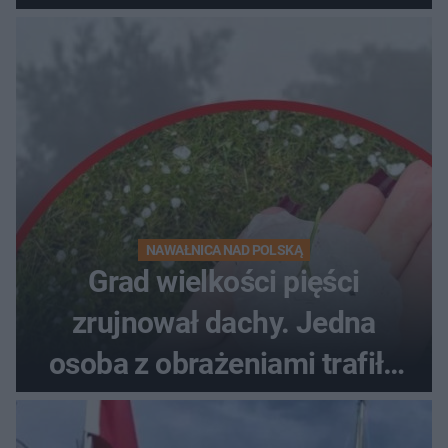
NAWAŁNICA NAD POLSKĄ
Grad wielkości pięści
zrujnował dachy. Jedna
osoba z obrażeniami trafiła
do szpitala