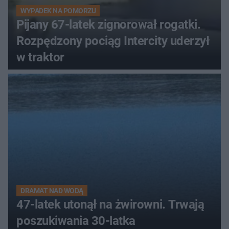
WYPADEK NA POMORZU
Pijany 67-latek zignorował rogatki.
Rozpędzony pociąg Intercity uderzył
w traktor
DRAMAT NAD WODĄ
47-latek utonął na żwirowni. Trwają
poszukiwania 30-latka