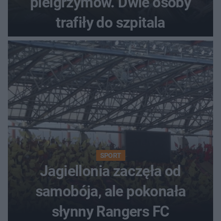
pielgrzymów. Dwie osoby
trafiły do szpitala
SPORT
Jagiellonia zaczęła od
samobója, ale pokonała
słynny Rangers FC