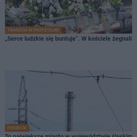
TRAGEDIA W PRZYSTAJNI
„Serce ludzkie się buntuje”. W kościele żegnali
PODRÓŻE
To największe miasto w województwie śląskim. 