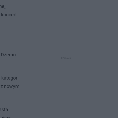
nej,
 koncert
mi Dżemu
 kategorii
a z nowym
asta
kujący