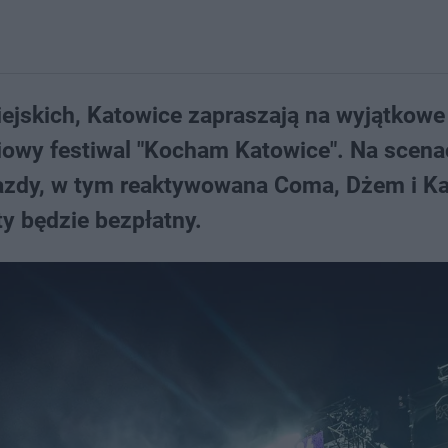
iejskich, Katowice zapraszają na wyjątkowe
niowy festiwal "Kocham Katowice". Na scen
wiazdy, w tym reaktywowana Coma, Dżem i K
y będzie bezpłatny.