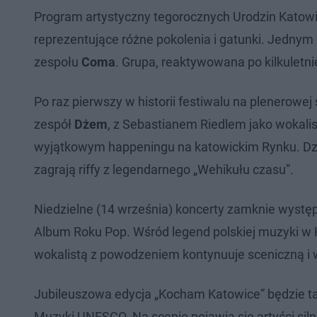
Program artystyczny tegorocznych Urodzin Katowic
reprezentujące różne pokolenia i gatunki. Jednym
zespołu
Coma
. Grupa, reaktywowana po kilkuletni
Po raz pierwszy w historii festiwalu na plenerowej
zespół
Dżem
, z Sebastianem Riedlem jako wokali
wyjątkowym happeningu na katowickim Rynku. Dzie
zagrają riffy z legendarnego „Wehikułu czasu”.
Niedzielne (14 września) koncerty zamknie wystę
Album Roku Pop. Wśród legend polskiej muzyki w 
wokalistą z powodzeniem kontynuuje sceniczną i 
Jubileuszowa edycja „Kocham Katowice” będzie ta
Muzyki UNESCO. Na scenie pojawią się artyści siln