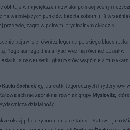
 obfituje w największe nazwiska polskiej sceny muzycz
 z najważniejszych punktów będzie sobotni (13 września)
ej przerwie, zagra w pełnym, oryginalnym składzie.
 scenie pojawi się również legenda polskiego blues-rocka,
stą. Tego samego dnia artyści wezmą również udział w
siątki, a nawet setki, gitarzystów wspólnie z muzyka
p
Kaśki Sochackiej
, laureatki tegorocznych Fryderyków w
Katowicach nie zabraknie również grupy
Myslovitz
, któr
wydawniczą działalność.
kże okazją do przypomnienia o statusie Katowic jako Mi
ie związani z regionem, tacy jak
Daria ze Śląska
czy zys