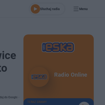
Słuchaj radia
Menu
wice
to
Radio Online
daj do Google
TERAZ GRAMY