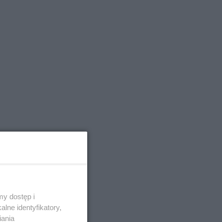
 ciągu
 od
 koncert.
y dostęp i
lne identyfikatory,
iania