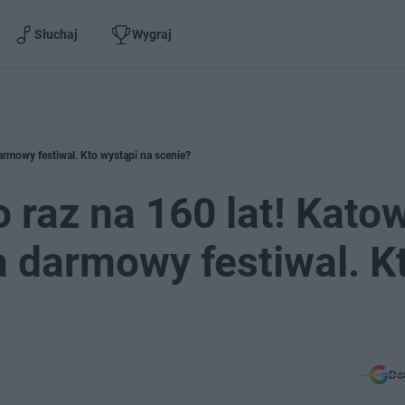
Słuchaj
Wygraj
darmowy festiwal. Kto wystąpi na scenie?
o raz na 160 lat! Kato
a darmowy festiwal. K
Do