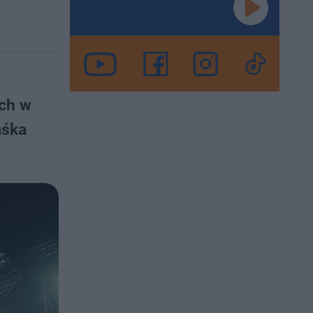
ach w
aśka