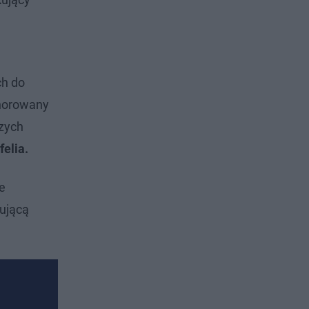
ch do
orowany
szych
felia.
e
rującą