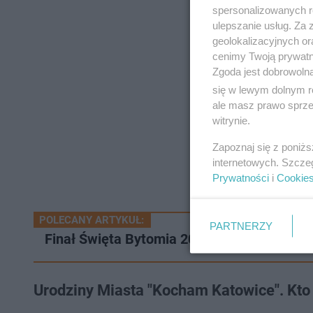
spersonalizowanych re
ulepszanie usług. Za
geolokalizacyjnych or
cenimy Twoją prywatno
Zgoda jest dobrowoln
się w lewym dolnym r
ale masz prawo sprzec
witrynie.
Zapoznaj się z poniż
internetowych. Szcze
Prywatności
i
Cookie
POLECANY ARTYKUŁ:
PARTNERZY
Finał Święta Bytomia 2025. Lanberry, Mał
Urodziny Miasta "Kocham Katowice". Kto