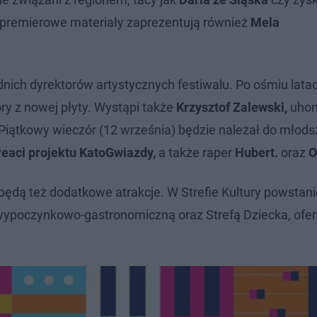
 premierowe materiały zaprezentują również
Mela
nich dyrektorów artystycznych festiwalu. Po ośmiu lata
y z nowej płyty. Wystąpi także
Krzysztof Zalewski,
uhon
 Piątkowy wieczór (12 września) będzie należał do młod
eaci projektu
KatoGwiazdy,
a także raper
Hubert.
oraz
O
będą też dodatkowe atrakcje. W Strefie Kultury powstani
 wypoczynkowo-gastronomiczną oraz Strefą Dziecka, ofe