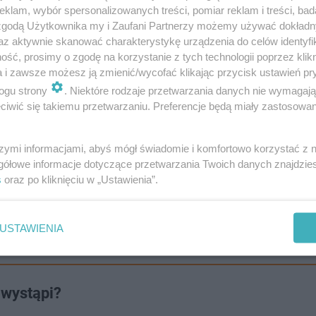
klam, wybór spersonalizowanych treści, pomiar reklam i treści, bad
 zgodą Użytkownika my i Zaufani Partnerzy możemy używać dokład
az aktywnie skanować charakterystykę urządzenia do celów identyfi
ść, prosimy o zgodę na korzystanie z tych technologii poprzez klikn
a i zawsze możesz ją zmienić/wycofać klikając przycisk ustawień pr
ogu strony
. Niektóre rodzaje przetwarzania danych nie wymagaj
iwić się takiemu przetwarzaniu. Preferencje będą miały zastosowanie
szymi informacjami, abyś mógł świadomie i komfortowo korzystać z
gółowe informacje dotyczące przetwarzania Twoich danych znajdzi
s
oraz po kliknięciu w „Ustawienia”.
USTAWIENIA
gorzata Ostrowska i Gromee na Placu Sob…
 wystąpi?