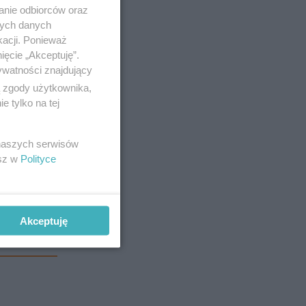
anie odbiorców oraz
nych danych
kacji. Ponieważ
ięcie „Akceptuję”.
ywatności znajdujący
ą zgody użytkownika,
 tylko na tej
 naszych serwisów
esz w
Polityce
Akceptuję