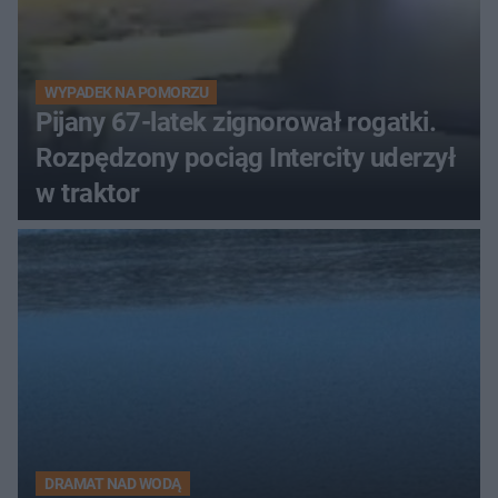
WYPADEK NA POMORZU
Pijany 67-latek zignorował rogatki.
Rozpędzony pociąg Intercity uderzył
w traktor
DRAMAT NAD WODĄ