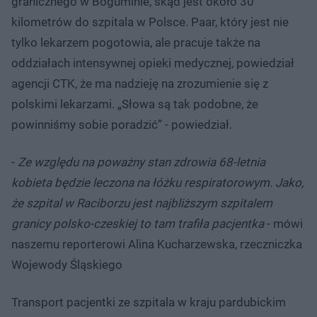
granicznego w Boguminie, skąd jest około 30
kilometrów do szpitala w Polsce. Paar, który jest nie
tylko lekarzem pogotowia, ale pracuje także na
oddziałach intensywnej opieki medycznej, powiedział
agencji CTK, że ma nadzieję na zrozumienie się z
polskimi lekarzami. „Słowa są tak podobne, że
powinniśmy sobie poradzić” - powiedział.
-
Ze względu na poważny stan zdrowia 68-letnia
kobieta będzie leczona na łóżku respiratorowym. Jako,
że szpital w Raciborzu jest najbliższym szpitalem
granicy polsko-czeskiej to tam trafiła pacjentka
- mówi
naszemu reporterowi Alina Kucharzewska, rzeczniczka
Wojewody Śląskiego
Transport pacjentki ze szpitala w kraju pardubickim