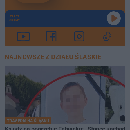
TERAZ
GRAMY
NAJNOWSZE Z DZIAŁU ŚLĄSKIE
TRAGEDIA NA ŚLĄSKU
Ksiądz na pogrzebie Fabianka: „Słońce zachodz