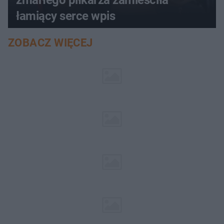
zmarłego piłkarza zamieściła
łamiący serce wpis
ZOBACZ WIĘCEJ