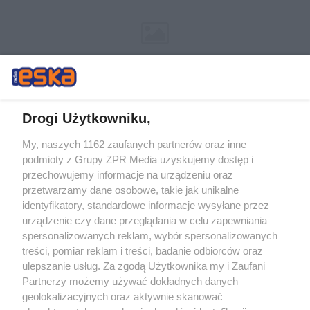
Drogi Użytkowniku,
My, naszych 1162 zaufanych partnerów oraz inne
Żaden utwór zamieszczony w serwisie nie może być powielany i
podmioty z Grupy ZPR Media uzyskujemy dostęp i
rozpowszechniany lub dalej rozpowszechniany w jakikolwiek sposób (w
przechowujemy informacje na urządzeniu oraz
tym także elektroniczny lub mechaniczny) na jakimkolwiek polu
eksploatacji w jakiejkolwiek formie, włącznie z umieszczaniem w
przetwarzamy dane osobowe, takie jak unikalne
Internecie bez pisemnej zgody właściciela praw. Jakiekolwiek użycie lub
identyfikatory, standardowe informacje wysyłane przez
wykorzystanie utworów w całości lub w części z naruszeniem prawa,
tzn. bez właściwej zgody, jest zabronione pod groźbą kary i może być
urządzenie czy dane przeglądania w celu zapewniania
ścigane prawnie.
spersonalizowanych reklam, wybór spersonalizowanych
treści, pomiar reklam i treści, badanie odbiorców oraz
ulepszanie usług. Za zgodą Użytkownika my i Zaufani
Partnerzy możemy używać dokładnych danych
geolokalizacyjnych oraz aktywnie skanować