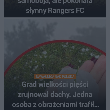
samobója, ale pokonała
słynny Rangers FC
NAWAŁNICA NAD POLSKĄ
Grad wielkości pięści
zrujnował dachy. Jedna
osoba z obrażeniami trafiła