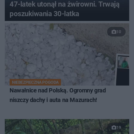
47-latek utonął na żwirowni. Trwają
poszukiwania 30-latka
10
NIEBEZPIECZNA POGODA
Nawałnice nad Polską. Ogromny grad
niszczy dachy i auta na Mazurach!
19