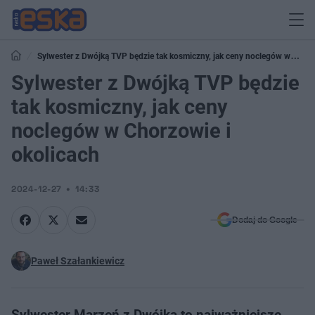
Sylwester z Dwójką TVP będzie tak kosmiczny, jak ceny noclegów w
Chorzowie i okolicach
Sylwester z Dwójką TVP będzie
tak kosmiczny, jak ceny
noclegów w Chorzowie i
okolicach
2024-12-27
14:33
Dodaj do Google
Paweł Szałankiewicz
Sylwester Marzeń z Dwójką to najważniejsze