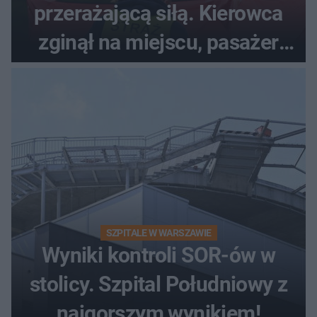
przerażającą siłą. Kierowca
zginął na miejscu, pasażer
walczy o życie
SZPITALE W WARSZAWIE
Wyniki kontroli SOR-ów w
stolicy. Szpital Południowy z
najgorszym wynikiem!