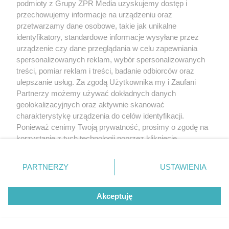
podmioty z Grupy ZPR Media uzyskujemy dostęp i
przechowujemy informacje na urządzeniu oraz
przetwarzamy dane osobowe, takie jak unikalne
identyfikatory, standardowe informacje wysyłane przez
urządzenie czy dane przeglądania w celu zapewniania
spersonalizowanych reklam, wybór spersonalizowanych
treści, pomiar reklam i treści, badanie odbiorców oraz
ulepszanie usług. Za zgodą Użytkownika my i Zaufani
Żaden utwór zamieszczony w serwisie nie może być powielany i
Partnerzy możemy używać dokładnych danych
rozpowszechniany lub dalej rozpowszechniany w jakikolwiek sposób (w
tym także elektroniczny lub mechaniczny) na jakimkolwiek polu
geolokalizacyjnych oraz aktywnie skanować
eksploatacji w jakiejkolwiek formie, włącznie z umieszczaniem w Internecie
charakterystykę urządzenia do celów identyfikacji.
bez pisemnej zgody właściciela praw. Jakiekolwiek użycie lub
Ponieważ cenimy Twoją prywatność, prosimy o zgodę na
wykorzystanie utworów w całości lub w części z naruszeniem prawa, tzn.
bez właściwej zgody, jest zabronione pod groźbą kary i może być ścigane
korzystanie z tych technologii poprzez kliknięcie
prawnie.
„Akceptuję”. Zgoda jest dobrowolna i zawsze możesz ją
zmienić/wycofać klikając przycisk ustawień prywatności
PARTNERZY
USTAWIENIA
znajdujący się w lewym dolnym rogu strony
. Niektóre
rodzaje przetwarzania danych nie wymagają zgody
Akceptuję
użytkownika, ale masz prawo sprzeciwić się takiemu
przetwarzaniu. Preferencje będą miały zastosowanie tylko
O nas
na tej witrynie.