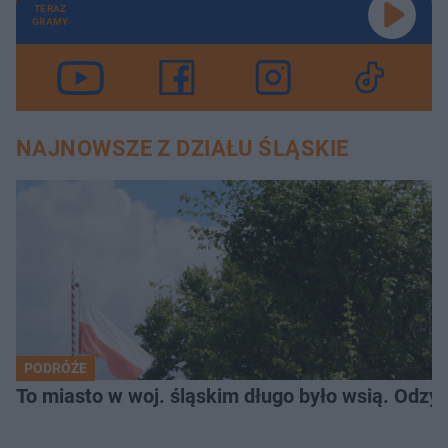
TERAZ
GRAMY
NAJNOWSZE Z DZIAŁU ŚLĄSKIE
PODRÓŻE
To miasto w woj. śląskim długo było wsią. Odzy