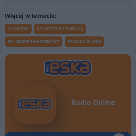
CHORZÓW
SYLWESTER Z DWÓJKĄ
SYLWESTER MARZEŃ TVP
STADION ŚLĄSKI
Radio Online