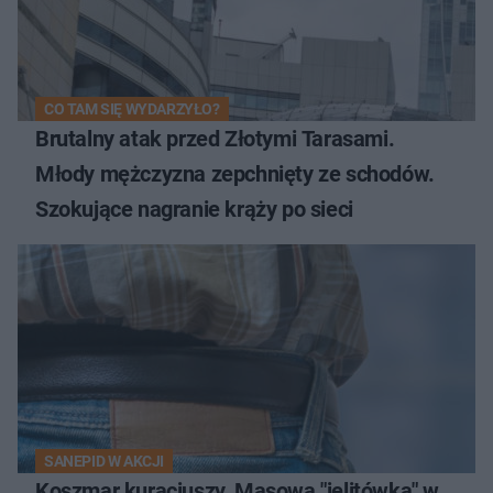
CO TAM SIĘ WYDARZYŁO?
Brutalny atak przed Złotymi Tarasami.
Młody mężczyzna zepchnięty ze schodów.
Szokujące nagranie krąży po sieci
SANEPID W AKCJI
Koszmar kuracjuszy. Masowa "jelitówka" w