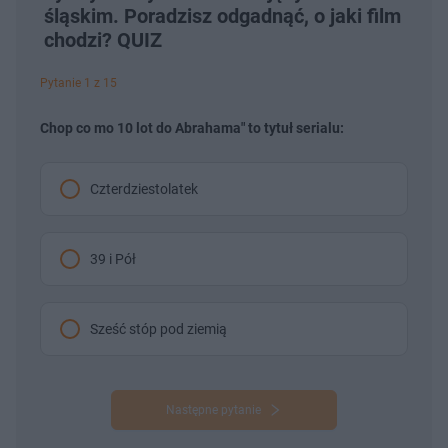
śląskim. Poradzisz odgadnąć, o jaki film
chodzi? QUIZ
Pytanie 1 z 15
Chop co mo 10 lot do Abrahama" to tytuł serialu:
Czterdziestolatek
39 i Pół
Sześć stóp pod ziemią
Następne pytanie